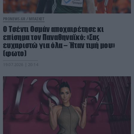
PRONEWS.GR /
ΜΠΑΣΚΕΤ
Ο Τσέντι Οσμάν αποχαιρέτησε κι
επίσημα τον Παναθηναϊκό: «Σας
ευχαριστώ για όλα – Ήταν τιμή μου»
(φωτο)
19.07.2026 | 20:14