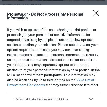
PRONEWS.GR /
ΑΘΛΗΤΙΣΜΟΣ
Θρήνος για τον Ζότα: Τραγικές
Pronews.gr -
Do Not Process My Personal
Information
φιγούρες οι γονείς και η γυναίκα του
πριν από το «αντίο» (φωτο)
If you wish to opt-out of the sale, sharing to third parties, or
processing of your personal or sensitive information for
04.07.2025 | 19:22
targeted advertising by us, please use the below opt-out
section to confirm your selection. Please note that after your
opt-out request is processed you may continue seeing
interest-based ads based on personal information utilized by
us or personal information disclosed to third parties prior to
your opt-out. You may separately opt-out of the further
disclosure of your personal information by third parties on the
IAB’s list of downstream participants. This information may
also be disclosed by us to third parties on the
IAB’s List of
Downstream Participants
that may further disclose it to other
third parties.
Please note that this website/app uses one or more Google
Personal Data Processing Opt Outs
services and may gather and store information including but
PRONEWS.GR /
ΠΡΟΣΩΠΑ