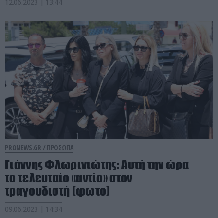
12.06.2023 | 13:44
PRONEWS.GR /
ΠΡΟΣΩΠΑ
Γιάννης Φλωρινιώτης: Αυτή την ώρα
το τελευταίο «αντίο» στον
τραγουδιστή (φωτο)
09.06.2023 | 14:34