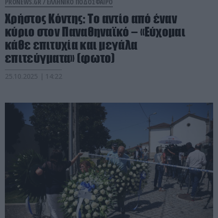
PRONEWS.GR /
ΕΛΛΗΝΙΚΟ ΠΟΔΟΣΦΑΙΡΟ
Χρήστος Κόντης: Το αντίο από έναν
κύριο στον Παναθηναϊκό – «Εύχομαι
κάθε επιτυχία και μεγάλα
επιτεύγματα» (φωτο)
25.10.2025 | 14:22