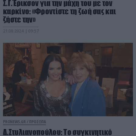
Σ.Γ.Έρικσον για την μάχη του με τον
καρκίνο: «Φροντίστε τη ζωή σας και
ζήστε την»
21.08.2024 | 09:57
PRONEWS.GR /
ΠΡΟΣΩΠΑ
Δ.Στυλιανοπούλου: Το συγκινητικό