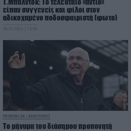
Τ.Μπάλντοκ: Το τελευταίο «αντίο»
είπαν συγγενείς και φίλοι στον
αδικοχαμένο ποδοσφαιριστή (φωτο)
30.10.2024 | 15:56
PRONEWS.GR /
ΑΘΛΗΤΙΣΜΟΣ
Το μήνυμα του διάσημου προπονητή