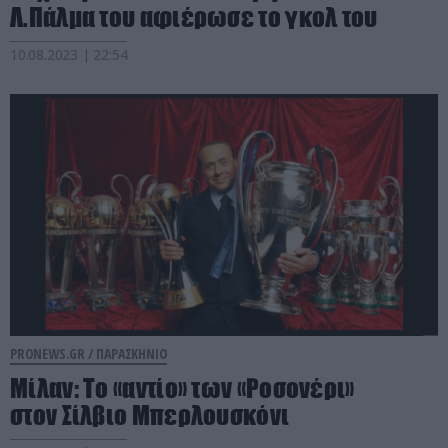
Λ.Πάλμα του αφιέρωσε το γκολ του
10.08.2023 | 22:54
PRONEWS.GR /
ΠΑΡΑΣΚΗΝΙΟ
Μίλαν: Το «αντίο» των «Ροσονέρι»
στον Σίλβιο Μπερλουσκόνι