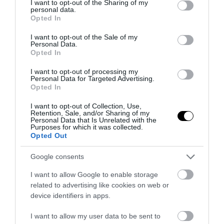
not limited to your visit or usage behaviour. You may click to
I want to opt-out of the Sharing of my
personal data.
grant or deny consent to Google and its third-party tags to
Κατερίνα Γιουλάκη: Το συγκινητικό
Opted In
use your data for below specified purposes in below Google
«αντίο» του Φώτη Σεργουλόπουλου
consent section.
I want to opt-out of the Sale of my
στην θεία του (βίντεο)
Personal Data.
Opted In
13.06.2025 | 17:31
I want to opt-out of processing my
Personal Data for Targeted Advertising.
Opted In
I want to opt-out of Collection, Use,
Retention, Sale, and/or Sharing of my
Personal Data that Is Unrelated with the
Purposes for which it was collected.
Opted Out
Google consents
I want to allow Google to enable storage
related to advertising like cookies on web or
device identifiers in apps.
I want to allow my user data to be sent to
PRONEWS.GR /
ΜΠΑΣΚΕΤ