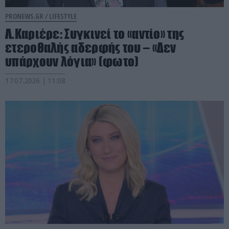
PRONEWS.GR /
LIFESTYLE
Λ.Καριέρε: Συγκινεί το «αντίο» της
ετεροθαλής αδερφής του – «Δεν
υπάρχουν λόγια» (φωτο)
17.07.2026 | 11:08