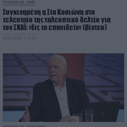
PRONEWS.GR /
ΜΜΕ
Συγκινημένη η Σία Κοσιώνη στο
τελευταίο της τηλεοπτικό δελτίο για
τον ΣΚΑΪ: «Εις το επανιδείν» (βίντεο)
08.05.2026 | 21:23
PRONEWS.GR /
ΤΗΛΕΟΡΑΣΗ