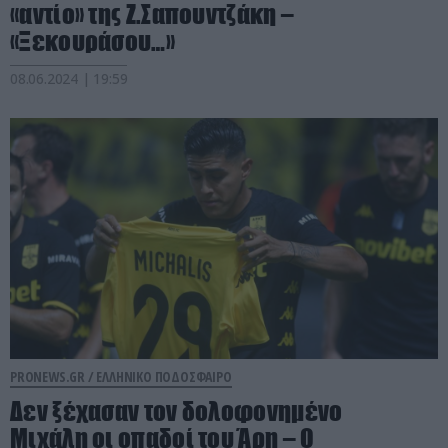
«αντίο» της Ζ.Σαπουντζάκη –
«Ξεκουράσου…»
08.06.2024 | 19:59
PRONEWS.GR /
ΕΛΛΗΝΙΚΟ ΠΟΔΟΣΦΑΙΡΟ
Δεν ξέχασαν τον δολοφονημένο
Μιχάλη οι οπαδοί του Άρη – Ο