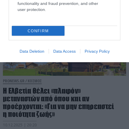
functionality and fraud prevention, and other
user protection.
CONFIRM
Data Deletion
Data Access
Privacy Policy
PRONEWS.GR /
ΚΟΣΜΟΣ
Η Ελβετία θέλει «πλαφόν»
μεταναστών από όπου και αν
προέρχονται: «Για να μην επηρεαστεί
η ποιότητα ζωής»
10.12.2025 | 20:20