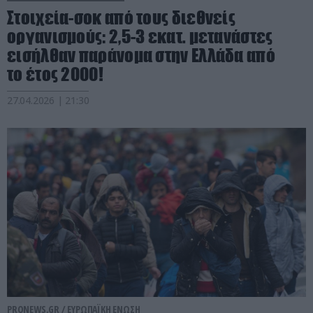
Στοιχεία-σοκ από τους διεθνείς
οργανισμούς: 2,5-3 εκατ. μετανάστες
εισήλθαν παράνομα στην Ελλάδα από
το έτος 2000!
27.04.2026 | 21:30
PRONEWS.GR /
ΕΥΡΩΠΑΪΚΗ ΕΝΩΣΗ