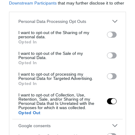
06.02.2026 | 06:58
Downstream Participants
that may further disclose it to other
third parties.
Please note that this website/app uses one or more Google
Personal Data Processing Opt Outs
services and may gather and store information including but
not limited to your visit or usage behaviour. You may click to
I want to opt-out of the Sharing of my
personal data.
grant or deny consent to Google and its third-party tags to
Opted In
use your data for below specified purposes in below Google
consent section.
I want to opt-out of the Sale of my
Personal Data.
Opted In
I want to opt-out of processing my
Personal Data for Targeted Advertising.
Opted In
PRONEWS.GR /
ΚΟΣΜΟΣ
I want to opt-out of Collection, Use,
Μειώθηκε για τέταρτη συνεχόμενη
Retention, Sale, and/or Sharing of my
Personal Data that Is Unrelated with the
χρονιά ο πληθυσμός στην Κίνα: Σε
Purposes for which it was collected.
Opted Out
ιστορικό χαμηλό το ποσοστό
γεννήσεων
Google consents