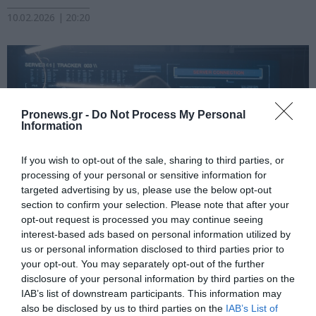
10.02.2026 | 20:20
Pronews.gr -
Do Not Process My Personal
Information
If you wish to opt-out of the sale, sharing to third parties, or
processing of your personal or sensitive information for
targeted advertising by us, please use the below opt-out
section to confirm your selection. Please note that after your
opt-out request is processed you may continue seeing
PRONEWS.GR /
ΕΝΟΠΛΕΣ ΣΥΓΚΡΟΥΣΕΙΣ
interest-based ads based on personal information utilized by
Περί απωλειών των Ουκρανών:
us or personal information disclosed to third parties prior to
your opt-out. You may separately opt-out of the further
Τρομάζει το νούμερο που είχαν
disclosure of your personal information by third parties on the
αποκαλύψει Ρώσοι χάκερς
IAB’s list of downstream participants. This information may
also be disclosed by us to third parties on the
IAB’s List of