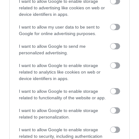
19.01.2026 | 17:41
I want to allow Google to enable storage
related to advertising like cookies on web or
device identifiers in apps.
I want to allow my user data to be sent to
Google for online advertising purposes.
I want to allow Google to send me
personalized advertising.
I want to allow Google to enable storage
related to analytics like cookies on web or
device identifiers in apps.
I want to allow Google to enable storage
PRONEWS.GR /
ΚΟΣΜΟΣ
related to functionality of the website or app.
Η Τζακάρτα η πιο πολυπληθής πόλη
I want to allow Google to enable storage
στον κόσμο με σχεδόν 42 εκατ.
related to personalization.
κατοίκους!
I want to allow Google to enable storage
08.01.2026 | 10:25
related to security, including authentication