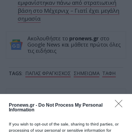
εμφανίστηκαν πάνω από στρατιωτική
βάση στο Μέχερνιχ – Γιατί έχει μεγάλη
σημασία
Ακολουθήστε το
pronews.gr
στο
Google News και μάθετε πρώτοι όλες
τις ειδήσεις
TAGS:
ΠΑΠΑΣ ΦΡΑΓΚΙΣΚΟΣ
ΣΗΜΕΙΩΜΑ
ΤΑΦΗ
Δείτε μας ζωντανά στο
YouTube
,
Twitch
,
X
,
Telegram
Pronews.gr -
Do Not Process My Personal
Information
If you wish to opt-out of the sale, sharing to third parties, or
processing of your personal or sensitive information for