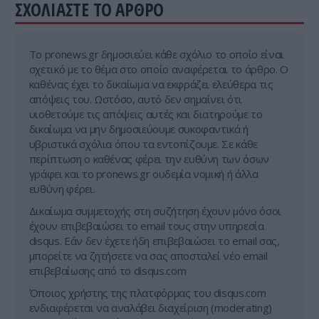
ΣΧΟΛΙΑΣΤΕ ΤΟ ΑΡΘΡΟ
ΥΓΕΙΑ
06:40
Μεγάλη προσοχή: Η στάση του σεξ που
τετραπλασιάζει τις πιθανότητες καρκίνου σε
Tο pronews.gr δημοσιεύει κάθε σχόλιο το οποίο είναι
άντρες και γυναίκες
σχετικό με το θέμα στο οποίο αναφέρεται το άρθρο. Ο
καθένας έχει το δικαίωμα να εκφράζει ελεύθερα τις
απόψεις του. Ωστόσο, αυτό δεν σημαίνει ότι
υιοθετούμε τις απόψεις αυτές και διατηρούμε το
δικαίωμα να μην δημοσιεύουμε συκοφαντικά ή
υβριστικά σχόλια όπου τα εντοπίζουμε. Σε κάθε
περίπτωση ο καθένας φέρει την ευθύνη των όσων
γράφει και το pronews.gr ουδεμία νομική ή άλλα
ευθύνη φέρει.
Δικαίωμα συμμετοχής στη συζήτηση έχουν μόνο όσοι
έχουν επιβεβαιώσει το email τους στην υπηρεσία
disqus. Εάν δεν έχετε ήδη επιβεβαιώσει το email σας,
μπορείτε να ζητήσετε να σας αποσταλεί νέο email
επιβεβαίωσης από το disqus.com
Όποιος χρήστης της πλατφόρμας του disqus.com
ενδιαφέρεται να αναλάβει διαχείριση (moderating)