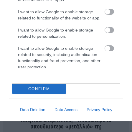
ΕΣΩΤΕΡΙΚΗ ΑΣΦΑΛΕΙΑ
08:50
Θεσσαλονίκη: Θύμα άγριου ξυλοδαρμού από
I want to allow Google to enable storage
τέσσερις Αιγύπτιους έπεσε 19χρονος –
related to functionality of the website or app.
Επιχείρησαν να τον ληστέψουν
I want to allow Google to enable storage
ΚΟΣΜΟΣ
08:43
related to personalization.
Φρίκη στο Μαϊάμι: 20χρονος αθλητής κολύμβησης
χτύπησε μέχρι θανάτου 63χρονο – «Είμαι ο
I want to allow Google to enable storage
Ιησούς και σας αγαπώ» φώναζε
related to security, including authentication
functionality and fraud prevention, and other
user protection.
ΥΓΕΙΑ
08:41
Νέα θεραπεία από την Ιαπωνία στοχεύει την
περιοδοντίτιδα χωρίς να «πειράζει» τα καλά
CONFIRM
βακτήρια
ygeiamasnews.gr
Data Deletion
Data Access
Privacy Policy
Άννα Κορακάκη: Η συγκινητική ανάρτηση από την
Ελληνίδα Ολυμπιονίκη – Αποκάλυψε το
σπουδαιότερο «μετάλλιό» της