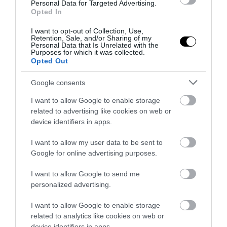
Personal Data for Targeted Advertising.
Opted In
ΤΕΛΕΥΤΑΙΕΣ ΕΙΔΗΣΕΙΣ
I want to opt-out of Collection, Use,
Retention, Sale, and/or Sharing of my
Personal Data that Is Unrelated with the
Purposes for which it was collected.
ΚΟΣΜΟΣ
08:59
Opted Out
Ισπανοί στο Σεν Τροπέ έστησαν παγίδα σε
Βραζιλιάνο και του άρπαξαν πανάκριβο ρολόι
Google consents
αξίας 260.000 ευρώ
I want to allow Google to enable storage
related to advertising like cookies on web or
ΔΙΕΘΝΗΣ ΑΣΦΑΛΕΙΑ
08:58
device identifiers in apps.
Αμερικανικό drone MQ-9 Reaper συνετρίβη στο
Τζιμπουτί λίγο μετά την απογείωσή του (βίντεο)
I want to allow my user data to be sent to
Google for online advertising purposes.
ΔΙΕΘΝΗΣ ΑΣΦΑΛΕΙΑ
08:51
I want to allow Google to send me
Ταράχτηκαν στο Βερολίνο: Drones εμφανίστηκαν
personalized advertising.
πάνω από στρατιωτική βάση στο Μέχερνιχ –
Γιατί έχει μεγάλη σημασία
I want to allow Google to enable storage
related to analytics like cookies on web or
device identifiers in apps.