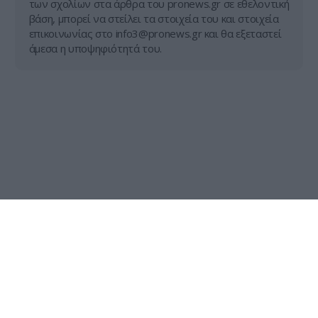
των σχολίων στα άρθρα του pronews.gr σε εθελοντική
βάση, μπορεί να στείλει τα στοιχεία του και στοιχεία
επικοινωνίας στο
info3@pronews.gr
και θα εξεταστεί
άμεσα η υποψηφιότητά του.