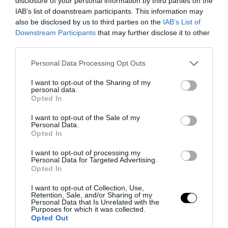
Οι τέσσερις εξαφανίσεις παιδιών που
disclosure of your personal information by third parties on the
IAB’s list of downstream participants. This information may
«πάγωσαν» την Ελλάδα και παραμένουν
also be disclosed by us to third parties on the
IAB’s List of
μέχρι σήμερα άλυτα μυστήρια
Downstream Participants
that may further disclose it to other
third parties.
Φωτιά τώρα πάνω από το αρχαίο
θέατρο Δημητριάδος
Please note that this website/app uses one or more Google
Personal Data Processing Opt Outs
services and may gather and store information including but
Ρίο: Χτύπησαν 18χρονο με κατσαβίδι 13
not limited to your visit or usage behaviour. You may click to
I want to opt-out of the Sharing of my
personal data.
φορές και πήγαν να τον πετάξουν στη
grant or deny consent to Google and its third-party tags to
Opted In
use your data for below specified purposes in below Google
θάλασσα!
consent section.
I want to opt-out of the Sale of my
Personal Data.
Opted In
Ακολουθήστε το
pronews.gr
στο
Google News και μάθετε πρώτοι όλες
I want to opt-out of processing my
Personal Data for Targeted Advertising.
τις ειδήσεις
Opted In
I want to opt-out of Collection, Use,
Retention, Sale, and/or Sharing of my
TAGS:
ΕΓΚΕΦΑΛΟΣ
ΙΔΕΕΣ
ΥΠΕΡΣΥΝΕΙΔΗΤΟ
Personal Data that Is Unrelated with the
Purposes for which it was collected.
Opted Out