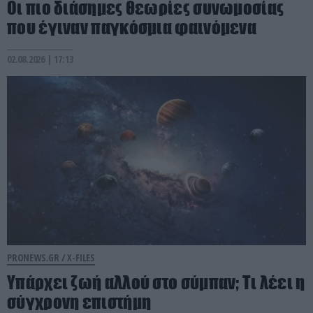
Οι πιο διάσημες θεωρίες συνωμοσίας
που έγιναν παγκόσμια φαινόμενα
02.08.2026 | 17:13
PRONEWS.GR /
X-FILES
Υπάρχει ζωή αλλού στο σύμπαν; Τι λέει η
σύγχρονη επιστήμη