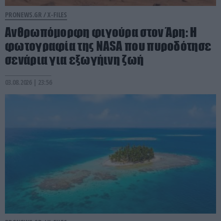
PRONEWS.GR /
X-FILES
Ανθρωπόμορφη φιγούρα στον Άρη: Η
φωτογραφία της NASA που πυροδότησε
σενάρια για εξωγήινη ζωή
03.08.2026 | 23:56