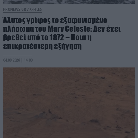
PRONEWS.GR /
X-FILES
Άλυτος γρίφος το εξαφανισμένο
πλήρωμα του Mary Celeste: Δεν έχει
βρεθεί από το 1872 – Ποια η
επικρατέστερη εξήγηση
04.08.2026 | 14:00