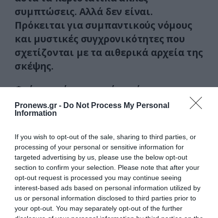
συμπτώσεις. Aλλά δεν είναι.
Πρόκειται για συμπαντικούς νόμους
και μυστικές συγχρονικότητες που
σχετίζονται με τα αιθερικά αρχεία της
σκέψης.
Φαίνεται ότι κι αυτός ακόμα ο
Aϊνστάιν είχε παρόμοιες απόψεις,
Pronews.gr -
Do Not Process My Personal
Information
αφού είπε κάποτε πως, αν δεν είχε
αναπτύξει εκείνος τη θεωρία της
If you wish to opt-out of the sale, sharing to third parties, or
σχετικότητας, θα το έκανε κάποιος
processing of your personal or sensitive information for
άλλος, γιατί η ιδέα “βρισκόταν στον
targeted advertising by us, please use the below opt-out
section to confirm your selection. Please note that after your
αέρα”.
(tomagazi.blogspot.gr)
opt-out request is processed you may continue seeing
interest-based ads based on personal information utilized by
ΕΙΔΗΣΕΙΣ ΣΗΜΕΡΑ
us or personal information disclosed to third parties prior to
your opt-out. You may separately opt-out of the further