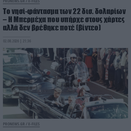
PRONEWS.GR /
X-FILES
Το νησί-φάντασμα των 22 δισ. δολαρίων
– Η Μπερμέχα που υπήρχε στους χάρτες
αλλά δεν βρέθηκε ποτέ (βίντεο)
02.08.2026 | 21:36
PRONEWS.GR /
X-FILES