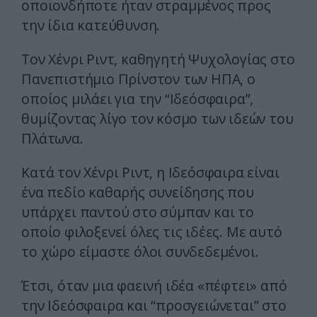
οποιονδήποτε ήταν στραμμένος προς
την ίδια κατεύθυνση.
Tον Xένρι Pιντ, καθηγητή Ψυχολογίας στο
Πανεπιστήμιο Πρίνστον των HΠA, ο
οποίος μιλάει για την “Iδεόσφαιρα”,
θυμίζοντας λίγο τον κόσμο των ιδεών του
Πλάτωνα.
Kατά τον Xένρι Pιντ, η Iδεόσφαιρα είναι
ένα πεδίο καθαρής συνείδησης που
υπάρχει παντού στο σύμπαν και το
οποίο φιλοξενεί όλες τις ιδέες. Mε αυτό
το χώρο είμαστε όλοι συνδεδεμένοι.
Έτσι, όταν μια φαεινή ιδέα «πέφτει» από
την Iδεόσφαιρα και “προσγειώνεται” στο