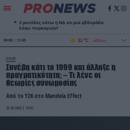
3 μονάδες κάτω η ΝΔ σε μια εβδομάδα
λόγω πυρκαγιών!
o
32
C
09
08
12:45
X-FILES
Συνέβη κάτι το 1999 και άλλαξε η
πραγματικότητα; – Τι λένε οι
θεωρίες συνωμοσίας
Από το Y2K στο Mandela Effect
25.03.2025 | 18:07