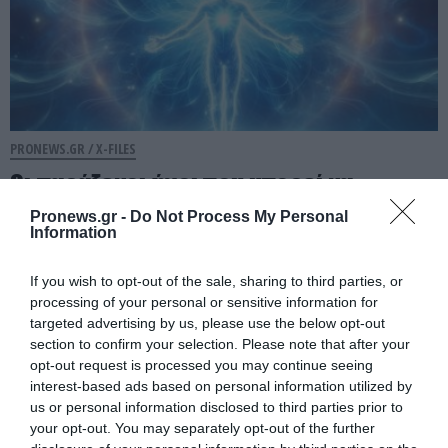
PRONEWS.GR /
X-FILES
Οι παράξενοι ήχοι που μπορεί να
παράξει ένα σώμα μετά τον θάνατο
Pronews.gr -
Do Not Process My Personal
Information
07.08.2026 | 13:56
If you wish to opt-out of the sale, sharing to third parties, or
processing of your personal or sensitive information for
targeted advertising by us, please use the below opt-out
section to confirm your selection. Please note that after your
opt-out request is processed you may continue seeing
interest-based ads based on personal information utilized by
us or personal information disclosed to third parties prior to
your opt-out. You may separately opt-out of the further