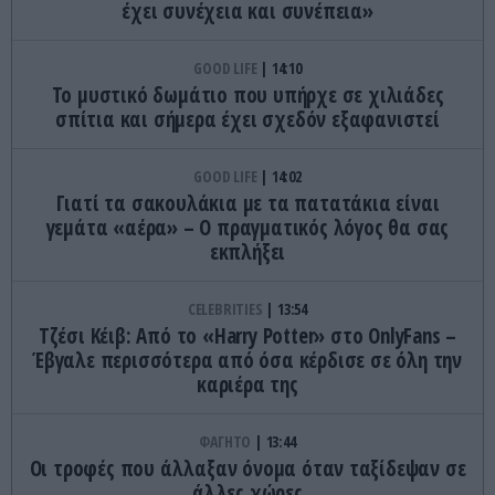
έχει συνέχεια και συνέπεια»
GOOD LIFE
14:10
Το μυστικό δωμάτιο που υπήρχε σε χιλιάδες
σπίτια και σήμερα έχει σχεδόν εξαφανιστεί
GOOD LIFE
14:02
Γιατί τα σακουλάκια με τα πατατάκια είναι
γεμάτα «αέρα» – Ο πραγματικός λόγος θα σας
εκπλήξει
CELEBRITIES
13:54
Τζέσι Κέιβ: Από το «Harry Potter» στο OnlyFans –
Έβγαλε περισσότερα από όσα κέρδισε σε όλη την
καριέρα της
ΦΑΓΗΤΟ
13:44
Οι τροφές που άλλαξαν όνομα όταν ταξίδεψαν σε
άλλες χώρες