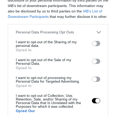
disclosure of your personal information by third parties on the
IAB’s list of downstream participants. This information may
also be disclosed by us to third parties on the
IAB’s List of
Downstream Participants
that may further disclose it to other
third parties.
PRONEWS.GR /
X-FILES
Please note that this website/app uses one or more Google
Το φαινόμενο Lazarus: Οι σπάνιες
Personal Data Processing Opt Outs
services and may gather and store information including but
περιπτώσεις όπου η ζωή επιστρέφει
not limited to your visit or usage behaviour. You may click to
I want to opt-out of the Sharing of my
personal data.
μετά το «τέλος»
grant or deny consent to Google and its third-party tags to
Opted In
use your data for below specified purposes in below Google
consent section.
07.08.2026 | 10:14
I want to opt-out of the Sale of my
Personal Data.
Opted In
I want to opt-out of processing my
Personal Data for Targeted Advertising.
Opted In
I want to opt-out of Collection, Use,
Retention, Sale, and/or Sharing of my
Personal Data that Is Unrelated with the
Purposes for which it was collected.
Opted Out