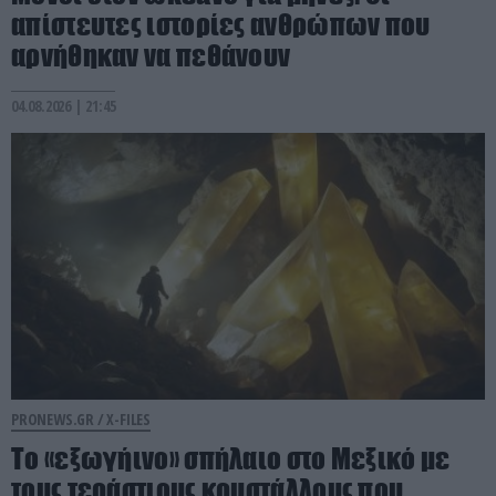
απίστευτες ιστορίες ανθρώπων που
αρνήθηκαν να πεθάνουν
04.08.2026 | 21:45
PRONEWS.GR /
X-FILES
Το «εξωγήινο» σπήλαιο στο Μεξικό με
τους τεράστιους κρυστάλλους που