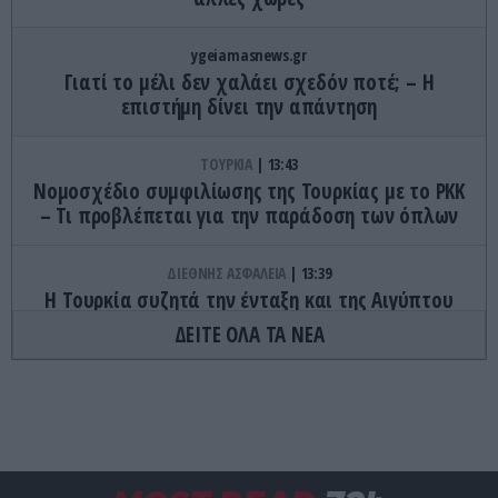
ygeiamasnews.gr
Γιατί το μέλι δεν χαλάει σχεδόν ποτέ; – Η
επιστήμη δίνει την απάντηση
ΤΟΥΡΚΙΑ
13:43
Νομοσχέδιο συμφιλίωσης της Τουρκίας με το ΡΚΚ
– Τι προβλέπεται για την παράδοση των όπλων
ΔΙΕΘΝΗΣ ΑΣΦΑΛΕΙΑ
13:39
Η Τουρκία συζητά την ένταξη και της Αιγύπτου
στην στρατιωτική συμφωνία με Σ.Αραβία-
ΔΕΙΤΕ ΟΛΑ ΤΑ ΝΕΑ
Πακιστάν
ΦΥΣΙΚΗ ΚΑΤΑΣΤΑΣΗ
13:36
Εννέα λόγοι για να βάλετε το κολύμπι στη ζωή
σας – Τα οφέλη για σώμα και ψυχική υγεία