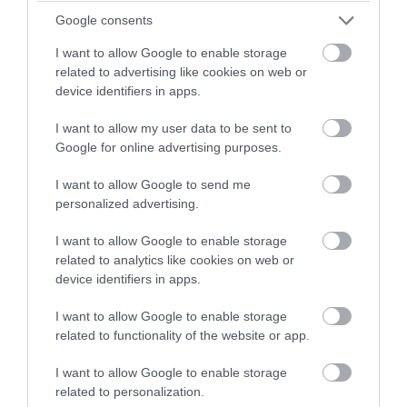
Google consents
I want to allow Google to enable storage
PRONEWS.GR /
X-FILES
related to advertising like cookies on web or
Πάνω από 6 στους 10 ανθρώπους έχουν
device identifiers in apps.
βιώσει ανεξήγητες εμπειρίες:
I want to allow my user data to be sent to
«Άκουσαν» φωνές ή ένιωσαν την
Google for online advertising purposes.
παρουσία κάποιου
I want to allow Google to send me
personalized advertising.
06.08.2026 | 14:02
I want to allow Google to enable storage
related to analytics like cookies on web or
device identifiers in apps.
I want to allow Google to enable storage
related to functionality of the website or app.
I want to allow Google to enable storage
related to personalization.