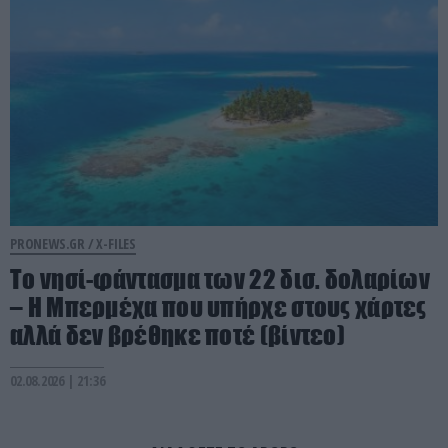
PRONEWS.GR /
X-FILES
Το νησί-φάντασμα των 22 δισ. δολαρίων
– Η Μπερμέχα που υπήρχε στους χάρτες
αλλά δεν βρέθηκε ποτέ (βίντεο)
02.08.2026 | 21:36