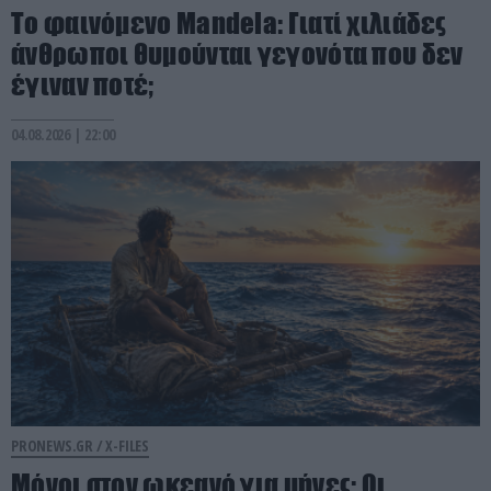
Το φαινόμενο Mandela: Γιατί χιλιάδες
άνθρωποι θυμούνται γεγονότα που δεν
έγιναν ποτέ;
04.08.2026 | 22:00
PRONEWS.GR /
X-FILES
Μόνοι στον ωκεανό για μήνες: Οι