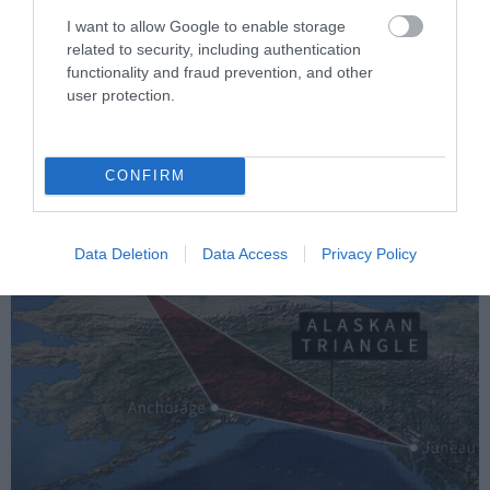
I want to allow Google to enable storage
related to security, including authentication
PRONEWS.GR /
X-FILES
functionality and fraud prevention, and other
user protection.
Το παράξενο φαινόμενο που μπορεί να
συμβεί κατά την αποτέφρωση: Όταν το
σώμα κινείται
CONFIRM
06.08.2026 | 13:12
Data Deletion
Data Access
Privacy Policy