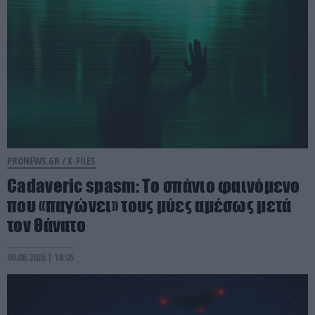
PRONEWS.GR /
X-FILES
Cadaveric spasm: Το σπάνιο φαινόμενο
που «παγώνει» τους μύες αμέσως μετά
τον θάνατο
08.08.2026 | 18:05