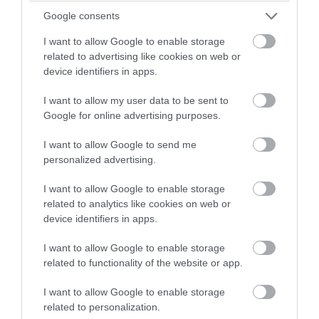
συμπεριλαμβανομένων 45 θανάτων
Google consents
· 925 Κοινωνικές συνθήκες,
I want to allow Google to enable storage
συμπεριλαμβανομένων 20 θανάτων
related to advertising like cookies on web or
device identifiers in apps.
· 700 Χειρουργικές και ιατρικές
I want to allow my user data to be sent to
επεμβάσεις 55 θάνατοι
Google for online advertising purposes.
· 5,985 Αγγειακές διαταραχές,
I want to allow Google to send me
personalized advertising.
συμπεριλαμβανομένων 207 θανάτων
I want to allow Google to enable storage
Συνολικές αντιδράσεις για το
related to analytics like cookies on web or
πειραματικό εμβόλιο
device identifiers in apps.
AZD1222/VAXZEVRIA (CHADOX1 NCOV-
I want to allow Google to enable storage
19) από την Oxford/ AstraZeneca: 4.534
related to functionality of the website or app.
θάνατοι και 923.749 τραυματισμοί έως
I want to allow Google to enable storage
31/07/2021
related to personalization.