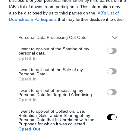
disclosure of your personal information by third parties on the
· 4.224 Ψυχιατρικές διαταραχές,
IAB’s list of downstream participants. This information may
συμπεριλαμβανομένων 90 θανάτων
also be disclosed by us to third parties on the
IAB’s List of
Downstream Participants
that may further disclose it to other
· 1.306 Διαταραχές των νεφρών και του
third parties.
ουροποιητικού συστήματος,
Please note that this website/app uses one or more Google
Personal Data Processing Opt Outs
συμπεριλαμβανομένων 85 θανάτων
services and may gather and store information including but
not limited to your visit or usage behaviour. You may click to
I want to opt-out of the Sharing of my
personal data.
grant or deny consent to Google and its third-party tags to
· 1.526 Διαταραχές του αναπαραγωγικού
Opted In
use your data for below specified purposes in below Google
συστήματος και του μαστού,
consent section.
I want to opt-out of the Sale of my
συμπεριλαμβανομένων 2 θανάτων
Personal Data.
Opted In
· 9,377 Διαταραχές του αναπνευστικού,
I want to opt-out of processing my
Personal Data for Targeted Advertising.
του θώρακα και του μεσοθωρακίου,
Opted In
συμπεριλαμβανομένων 521 θανάτων
I want to opt-out of Collection, Use,
Retention, Sale, and/or Sharing of my
· 11,300 Διαταραχές του δέρματος και
Personal Data that Is Unrelated with the
Purposes for which it was collected.
του υποδόριου ιστού,
Opted Out