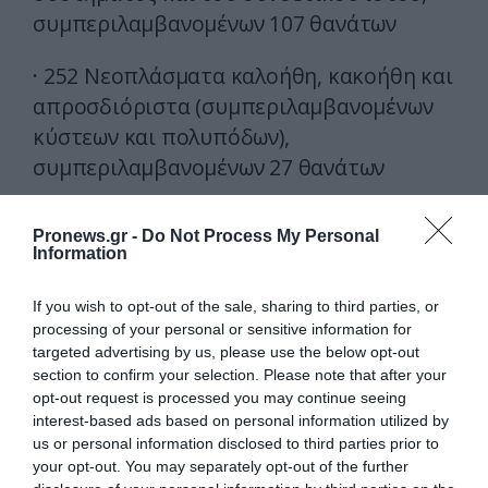
συμπεριλαμβανομένων 107 θανάτων
· 252 Νεοπλάσματα καλοήθη, κακοήθη και
απροσδιόριστα (συμπεριλαμβανομένων
κύστεων και πολυπόδων),
συμπεριλαμβανομένων 27 θανάτων
· 38,118 Διαταραχές του νευρικού
Pronews.gr -
Do Not Process My Personal
συστήματος, συμπεριλαμβανομένων 552
Information
θανάτων
If you wish to opt-out of the sale, sharing to third parties, or
· 432 Εγκυμοσύνη, λοχεία και
processing of your personal or sensitive information for
targeted advertising by us, please use the below opt-out
περιγεννητικές καταστάσεις,
section to confirm your selection. Please note that after your
συμπεριλαμβανομένων 5 θανάτων
opt-out request is processed you may continue seeing
interest-based ads based on personal information utilized by
· 46 Θέματα προϊόντων
us or personal information disclosed to third parties prior to
your opt-out. You may separately opt-out of the further