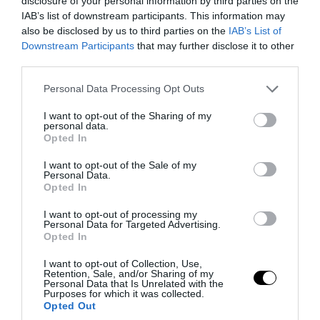
disclosure of your personal information by third parties on the
IAB’s list of downstream participants. This information may
also be disclosed by us to third parties on the
IAB’s List of
Downstream Participants
that may further disclose it to other
third parties.
Please note that this website/app uses one or more Google
Personal Data Processing Opt Outs
services and may gather and store information including but
PRONEWS.GR /
ΥΓΕΙΑ
not limited to your visit or usage behaviour. You may click to
I want to opt-out of the Sharing of my
Το γουργούρισμα της κοιλιάς δεν
personal data.
grant or deny consent to Google and its third-party tags to
Opted In
σημαίνει πάντα πείνα – Τι συμβαίνει
use your data for below specified purposes in below Google
consent section.
πραγματικά στο έντερο
I want to opt-out of the Sale of my
Personal Data.
Opted In
09.08.2026 | 08:36
I want to opt-out of processing my
Personal Data for Targeted Advertising.
Opted In
I want to opt-out of Collection, Use,
Retention, Sale, and/or Sharing of my
Personal Data that Is Unrelated with the
Purposes for which it was collected.
Opted Out