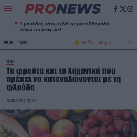
3 μονάδες κάτω η ΝΔ σε μια εβδομάδα
λόγω πυρκαγιών!
o
32
C
09
08
13:09
ΥΓΕΙΑ
Τα φρούτα και τα λαχανικά που
πρέπει να καταναλώνονται με τη
φλούδα
28.08.2022 | 22:29