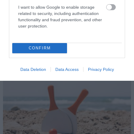
I want to allow Google to enable storage
related to security, including authentication
PRONEWS.GR /
ΥΓΕΙΑ
functionality and fraud prevention, and other
user protection.
Νέα μελέτη εντόπισε δύο
βραχυπρόθεσμες αλλαγές στον
κερατοειδή μετά το mRNA εμβόλιο κατά
CONFIRM
του Covid-19
08.08.2026 | 21:00
Data Deletion
Data Access
Privacy Policy