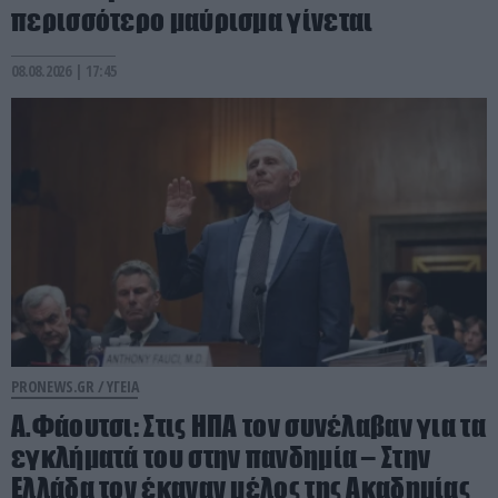
περισσότερο μαύρισμα γίνεται
08.08.2026 | 17:45
PRONEWS.GR /
ΥΓΕΙΑ
Α.Φάουτσι: Στις ΗΠΑ τον συνέλαβαν για τα
εγκλήματά του στην πανδημία – Στην
Ελλάδα τον έκαναν μέλος της Ακαδημίας