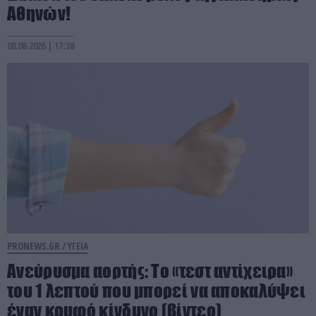
Αθηνών!
08.08.2026 | 17:38
PRONEWS.GR /
ΥΓΕΙΑ
Ανεύρυσμα αορτής: Το «τεστ αντίχειρα»
του 1 λεπτού που μπορεί να αποκαλύψει
έναν κρυφό κίνδυνο (βίντεο)