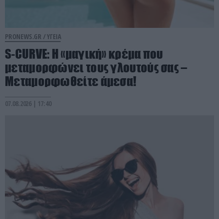
PRONEWS.GR /
ΥΓΕΙΑ
S-CURVE: Η «μαγική» κρέμα που
μεταμορφώνει τους γλουτούς σας –
Μεταμορφωθείτε άμεσα!
07.08.2026 | 17:40