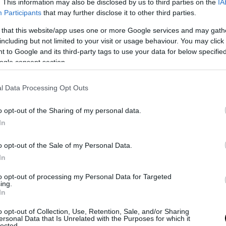
. This information may also be disclosed by us to third parties on the
IA
ση self test κάθε Δευτέρα και Πέμπτη, καθώς και 
Participants
that may further disclose it to other third parties.
 σε όλους τους χώρους και διαφορετικά διαλείμμ
 that this website/app uses one or more Google services and may gath
α 10 Μαΐου ξεκινά η δια ζώσης διδασκαλία στα
including but not limited to your visit or usage behaviour. You may click 
στήρια για τις πανελλαδικές εξετάσεις και ξένων 
 to Google and its third-party tags to use your data for below specifi
ετάσεις διπλωμάτων.
ogle consent section.
4 Μαΐου ανοίγουν τα μουσεία
l Data Processing Opt Outs
1 Μαΐου ανοίγουν τα θερινά σινεμά με 75% πληρό
o opt-out of the Sharing of my personal data.
8 Μαΐου ανοίγουν τα δημόσια θεάματα και ακροάμ
In
ιους χώρους με μόνο καθήμενους και με 50% πλη
7 Μαΐου ανοίγουν τα ωδεία
o opt-out of the Sale of my Personal Data.
In
7 Μαΐου ανοίγουν οι βρεφονηπιακοι σταθμοί
 10 Μαΐου ανοίγουν τα διοικητικά δικαστήρια και
to opt-out of processing my Personal Data for Targeted
ing.
κινούν ορισμένες διαδικασίες σε ποινικά και πολι
In
ήρια.
o opt-out of Collection, Use, Retention, Sale, and/or Sharing
 Μαΐου επαννεκινούν οι πρακτικές και εργαστηρια
ersonal Data that Is Unrelated with the Purposes for which it
lected.