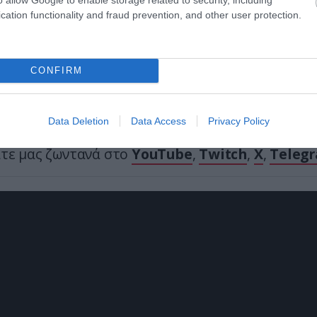
cation functionality and fraud prevention, and other user protection.
Ακολουθήστε το
pronews.gr
στο Google News και μ
πρώτοι όλες τις ειδήσεις
CONFIRM
ΚΟΙΝΩΣΕΙΣ
ΝΙΚΟΣ ΧΑΡΔΑΛΙΑΣ
Data Deletion
Data Access
Privacy Policy
ίτε μας ζωντανά στο
YouTube
,
Twitch
,
X
,
Teleg