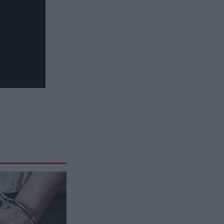
κινητό ενώ δεν χτύπησε ποτέ; –
Το φαινόμενο της «δόνησης-
φάντασμα»
ΚΟΣΜΟΣ
19:37
Ο χαμένος πολιτισμός του
Αμαζονίου που έφτασε τα 3 εκατ.
κατοίκους – Χάραζαν
πεντάγραμμα στη ζούγκλα
(βίντεο)
GOOD LIFE
19:34
Δεν είναι οι υπερβολικοί μύες το
«κλειδί»: Το ποσοστό λίπους
που κάνει το ανδρικό σώμα πιο
ελκυστικό
ΑΣΤΡΑ & ΖΩΔΙΑ
19:25
Τα 3 ζώδια που θα έχουν την