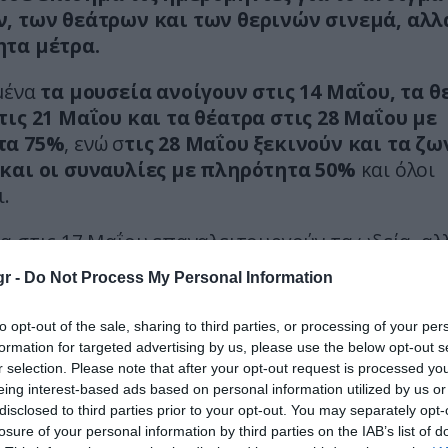
, των θεάτρων και των θερινών σινεμά, αλλ
τα μέτρα.
μένα
τα μουσεία ανοίγουν στις 14 Μαΐου, τα θ
τις 21 Μαΐου και τα θέατρα στις 28 Μαΐου με
τα 75%
, ενώ σ
τις 28 Μαΐου ξεκινούν και τα ζ
και οι συναυλίες με πληρότητα 50%
και όλοι
.
 στις 17 Μαΐου επαναλειτουργούν τα ωδεία, αλλ
και βρεφονηπιακοί σταθμοί.
r -
Do Not Process My Personal Information
ζεται πως από το Σάββατο ανοίγουν:
to opt-out of the sale, sharing to third parties, or processing of your per
formation for targeted advertising by us, please use the below opt-out s
ριο Σάββατο 8 Μαΐου ανοίγουν οι οργανωμένες π
r selection. Please note that after your opt-out request is processed y
ιώνεται το ποσοστό εμβαδού ανά πελάτη για τα
eing interest-based ads based on personal information utilized by us or
ήματα άνω των 500 τμ.
disclosed to third parties prior to your opt-out. You may separately opt-
losure of your personal information by third parties on the IAB’s list of
α 10 Μαΐου ανοίγουν Δημοτικά, Γυμνάσια και Λύκε