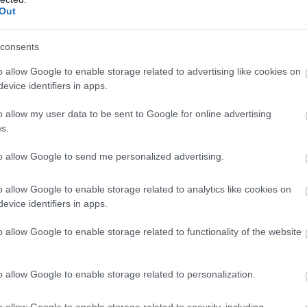
ις σε ΙΕΚ και Κολέγια ενώ επιτρέπεται η διά ζώσης
Out
ειτουργία των σχολείων δεύτερης ευκαιρίας και τ
ρασκευαστικού προγράμματος της πιστοποίησης
consents
των μεταλυκειακού έτους τάξης μαθητείας ΕΠΑΛ.
o allow Google to enable storage related to advertising like cookies on
0 Μαΐου ανοίγουν τα διοικητικά δικαστήρια και
evice identifiers in apps.
κινούν ορισμένες διαδικασίες σε ποινικά και πολι
ήρια.
o allow my user data to be sent to Google for online advertising
s.
ΣΗΜΕΡΑ
to allow Google to send me personalized advertising.
«Φρένο» στο άνοιγμα των Στενών του Ορμούζ – Ζη
o allow Google to enable storage related to analytics like cookies on
μιώσεις και αποχώρηση των ΗΠΑ
evice identifiers in apps.
ς στην παραλία: Η καλοκαιρινή διασκέδαση που γ
o allow Google to enable storage related to functionality of the website
ο σώμα
μονες «ξεκλειδώνουν» τα δηλητηριώδη φυτά που
o allow Google to enable storage related to personalization.
ς φαρμακευτικές ουσίες
o allow Google to enable storage related to security, including