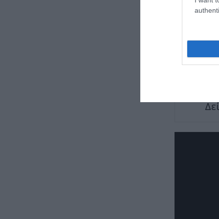
authenti
TAGS:
ΑΝΑ
Δε