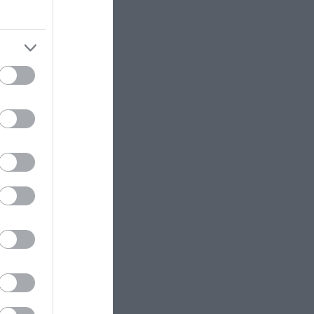
ου
ΦΥΣΗ
20:21
Το ασυνήθιστο φαινόμενο με τα
«φίδια της σκιάς» που
εμφανίζονται λίγο πριν την ολική
έκλειψη Ηλίου
τικά
ΚΟΣΜΟΣ
20:12
Η χώρα όπου σχεδόν όλοι οι
πυροσβέστες είναι εθελοντές
τά
ΠΟΛΙΤΙΚΗ ΠΡΟΣΤΑΣΙΑ
20:09
Κλείνει ο λόφος Φινόπουλου
υμνάζει
λόγω υψηλού κινδύνου πυρκαγιάς
 κρύβουν
ΚΟΣΜΟΣ
20:04
Χάος στο Κοινοβούλιο του
Κοσόβου – Βουλευτής πέταξε