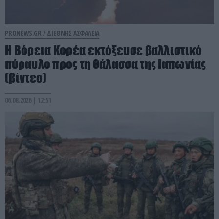
PRONEWS.GR /
ΔΙΕΘΝΗΣ ΑΣΦΑΛΕΙΑ
Η Βόρεια Κορέα εκτόξευσε βαλλιστικό
πύραυλο προς τη θάλασσα της Ιαπωνίας
(βίντεο)
06.08.2026 | 12:51