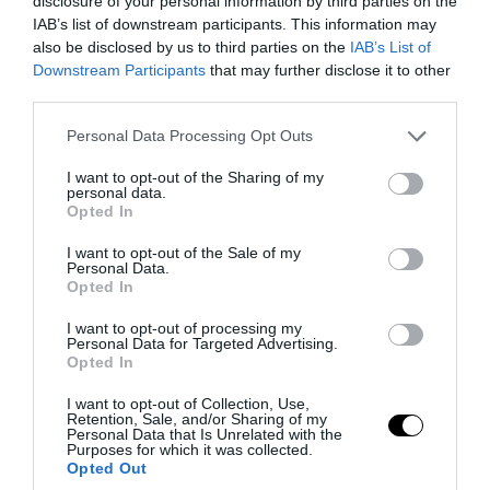
disclosure of your personal information by third parties on the
IAB’s list of downstream participants. This information may
06.08.2026 | 20:57
also be disclosed by us to third parties on the
IAB’s List of
Downstream Participants
that may further disclose it to other
third parties.
Please note that this website/app uses one or more Google
Personal Data Processing Opt Outs
services and may gather and store information including but
not limited to your visit or usage behaviour. You may click to
I want to opt-out of the Sharing of my
personal data.
grant or deny consent to Google and its third-party tags to
Opted In
use your data for below specified purposes in below Google
consent section.
I want to opt-out of the Sale of my
Personal Data.
Opted In
I want to opt-out of processing my
PRONEWS.GR /
ΔΙΕΘΝΗΣ ΑΣΦΑΛΕΙΑ
Personal Data for Targeted Advertising.
Opted In
Το Ιράν φέρνει μπλόκο και πρόστιμα στα
I want to opt-out of Collection, Use,
Στενά του Ορμούζ για «εχθρικά» πλοία –
Retention, Sale, and/or Sharing of my
Personal Data that Is Unrelated with the
Συν 20% στα φορτία
Purposes for which it was collected.
Opted Out