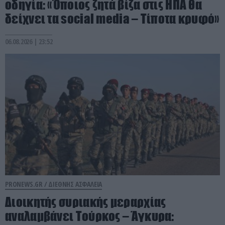
οδηγία: «Όποιος ζητά βίζα στις ΗΠΑ θα
δείχνει τα social media – Τίποτα κρυφό»
06.08.2026 | 23:52
PRONEWS.GR /
ΔΙΕΘΝΗΣ ΑΣΦΑΛΕΙΑ
Διοικητής συριακής μεραρχίας
αναλαμβάνει Τούρκος – Άγκυρα: