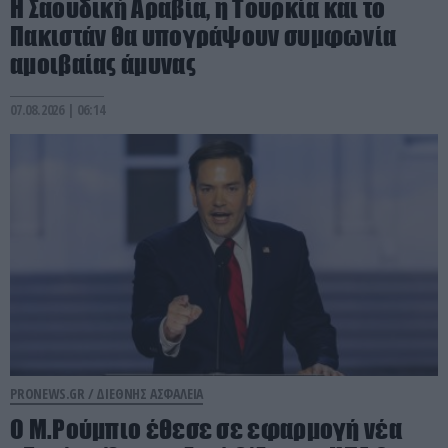
Η Σαουδική Αραβία, η Τουρκία και το
Πακιστάν θα υπογράψουν συμφωνία
αμοιβαίας άμυνας
07.08.2026 | 06:14
PRONEWS.GR /
ΔΙΕΘΝΗΣ ΑΣΦΑΛΕΙΑ
Ο Μ.Ρούμπιο έθεσε σε εφαρμογή νέα