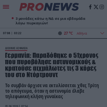
3 μονάδες κάτω η ΝΔ σε μια εβδομάδα
λόγω πυρκαγιών!
o
27
C
07
08
03:22
ΔΙΕΘΝΗΣ ΑΣΦΑΛΕΙΑ
Γερμανία: Παραδόθηκε ο 51χρονος
που πυροβόλησε αστυνομικούς &
κρατούσε αιχμάλωτες τις 3 κόρες
του στο Ντόρτμουντ
Το συμβάν άρχισε να εκτυλίσσεται χθες Τρίτη
το απόγευμα, όταν η αστυνομία έλαβε
τηλεφωνική κλήση γυναίκας
03.06.2026 | 07:54