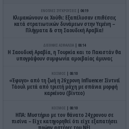
ΕΝΟΠΛΕΣ ΣΥΓΚΡΟΥΣΕΙΣ
06:19
Κλιμακώνουν οι Χούθι: Eξαπέλυσαν επιθέσεις
κατά στρατιωτικών δυνάμεων στην Υεμένη –
Πλήγματα & στη Σαουδική Αραβία!
ΔΙΕΘΝΗΣ ΑΣΦΑΛΕΙΑ
06:14
Η Σαουδική Αραβία, η Τουρκία και το Πακιστάν θα
υπογράψουν συμφωνία αμοιβαίας άμυνας
ΚΟΣΜΟΣ
06:10
«Έφυγε» από τη ζωή η 26χρονη Ιnfluencer Σίντνεϊ
Τάουλ μετά από τριετή μάχη με σπάνια μορφή
καρκίνου (βίντεο)
ΚΟΣΜΟΣ
06:10
ΗΠΑ: Mυστήριο με τον θάνατο 24χρονου σε
πισίνα – Είχε κατηγορηθεί ότι είχε εξαπατήσει
πρώην αστέρες του NFL