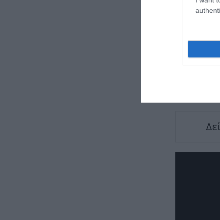
authenti
TAGS:
ΑΛΛ
Δε