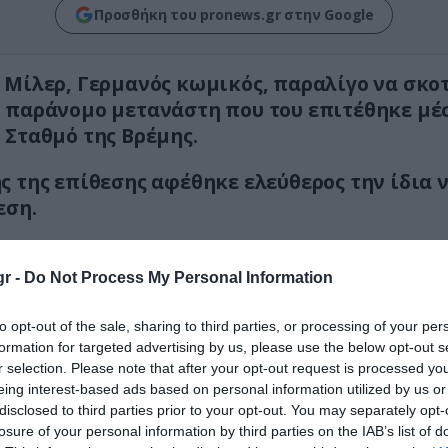
Προσθήκη του pronews.gr στην Google
 Μίλερ, Γερμανός κωμικός, παραλίγο να σκο
 παράνομο μετανάστη που του επιτέθηκε μέ
 Σταθμό της Βρέμης.
ς της επίθεσης αφέθηκε ελεύθερος την ίδια 
εση.
εξήγησε αργότερα ότι το δικαστήριο δήλωσε ότι
της
«δεν αποτελούσε πλέον κανέναν κίνδυνο»
r -
Do Not Process My Personal Information
 η κατηγορία μειώθηκε σε σωματική βλάβη αντί 
to opt-out of the sale, sharing to third parties, or processing of your per
δολοφονίας, κάτι που ο Νικίτα είπε ότι συνέβη
formation for targeted advertising by us, please use the below opt-out s
r selection. Please note that after your opt-out request is processed y
ιο υποστήριξε ότι ο παράνομος μετανάστης είχε
eing interest-based ads based on personal information utilized by us or
ι την επίθεση πριν τον σκοτώσει.
disclosed to third parties prior to your opt-out. You may separately opt-
losure of your personal information by third parties on the IAB’s list of