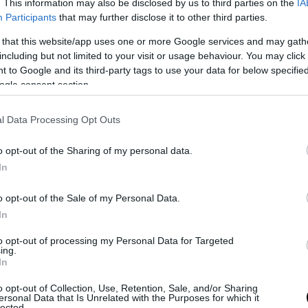
είπε στο δικαστήριο
ότι επέζησε της επίθεσης
. This information may also be disclosed by us to third parties on the
IA
ντεπιτέθηκε και ότι ο μετανάστης σταμάτησ
Participants
that may further disclose it to other third parties.
ασε η λεπίδα
.
 that this website/app uses one or more Google services and may gath
including but not limited to your visit or usage behaviour. You may click 
ιάρκεια της επίθεσης, ο Νικίτα υπέστη πέντε σ
 to Google and its third-party tags to use your data for below specifi
 από μαχαίρι, συμπεριλαμβανομένου ενός τραύ
ogle consent section.
ν στο κεφάλι.
l Data Processing Opt Outs
 δήλωσε στο γερμανικό ειδησεογραφικό πρα
ότι στον ύποπτο χορηγήθηκε η γερμανική υπ
o opt-out of the Sharing of my personal data.
In
 επίθεση
.
o opt-out of the Sale of my Personal Data.
 έχει έκτοτε μετακομίσει στη Νορβηγία, λέγοντα
In
 κάτι στη σύζυγό του ή την οικογένειά του, δεν 
τωπίσει ξανά το γερμανικό ποινικό σύστημα.
«Δε
to opt-out of processing my Personal Data for Targeted
ing.
 δεύτερη φορά»,
είπε.
In
a Miller, a German comedian, was nearly killed by
o opt-out of Collection, Use, Retention, Sale, and/or Sharing
ersonal Data that Is Unrelated with the Purposes for which it
ked him inside Bremen Central Station.
lected.