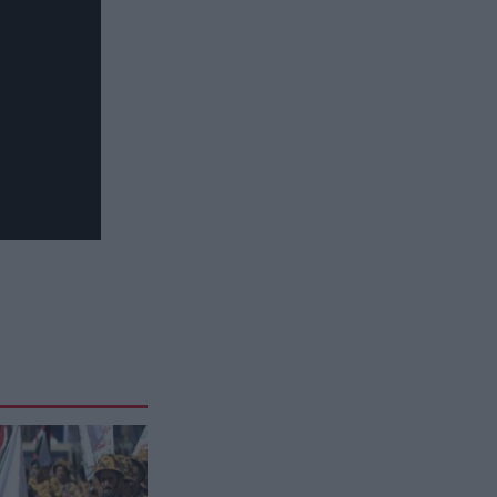
-άκης, -όπουλος, -ίδης και -ογλου
ΣΧΕΣΕΙΣ
09:59
Ο Στέφανος Τσιτσιπάς σε
εξόρμηση με την σύντροφό του
στις ελβετικές Άλπεις – Δείτε τα
τρυφερά στιγμιότυπα
ΕΝΟΠΛΕΣ ΣΥΓΚΡΟΥΣΕΙΣ
09:56
Βίντεο: Ρωσική βόμβα FAB-3000
«εξαφανίζει από τον χάρτη»
σημείο διέλευσης των
ουκρανικών δυνάμεων στην
Ζαπορίζια
ΠΑΡΑΣΚΗΝΙΟ
09:52
Σάλος με δημοσίευμα της
Telegraph: Δόθηκε εξαψήφια
αποζημίωση σε φερόμενη ως