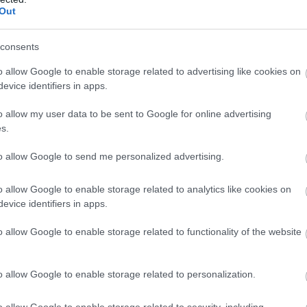
Out
ker was released on the same night as the attack.
consents
er explained that the court stated that the migran
o allow Google to enable storage related to advertising like cookies on
sed any danger.”
evice identifiers in apps.
pic.twitter.com/IFVNCc4d5w
o allow my user data to be sent to Google for online advertising
s.
d 24 (@visegrad24)
June 4, 2026
to allow Google to send me personalized advertising.
ΣΗΜΕΡΑ
o allow Google to enable storage related to analytics like cookies on
evice identifiers in apps.
 Φωτιά σε εγκαταλελειμμένο κτίριο στην Κουμου
ωβίστηκε ένα άτομο
o allow Google to enable storage related to functionality of the website
τενά του Ορμούζ; – Αυτή είναι η πιο επικίνδυνη 
ια τα πλοία – Στο στόχαστρο και ελληνόκτητα!
o allow Google to enable storage related to personalization.
che SE ανακοίνωσε ζημία 2,22 δισ. ευρώ για το πρ
ο του 2026! – Πίεση για περικοπές στην Volkswag
o allow Google to enable storage related to security, including