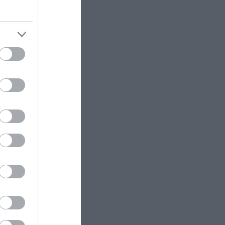
ΚΟΣΜΟΣ
10:29
64χρονος αγόρασε το «σπίτι»
του Spiderman και τώρα δέχεται
ένα «κύμα» μηνυμάτων από τους
t “no
μικρούς φίλους του ήρωα
ΔΙΕΘΝΗΣ ΑΣΦΑΛΕΙΑ
10:21
ΟΗΕ: «Στο υψηλότερο επίπεδο ο
κίνδυνος νέας μεγάλης
σύγκρουσης στην Υεμένη»
ΕΣΩΤΕΡΙΚΗ ΑΣΦΑΛΕΙΑ
10:21
Χαροπαλεύει ο 43χρονος που
νδούρου –
τραυματίστηκε με πατίνι στη
Λάρισα – Παραμένει
θαλάσσια
διασωληνωμένος στη ΜΕΘ
ώτο
CELEBRITIES
10:17
Κορίνα Κοπφ από άλλον
en