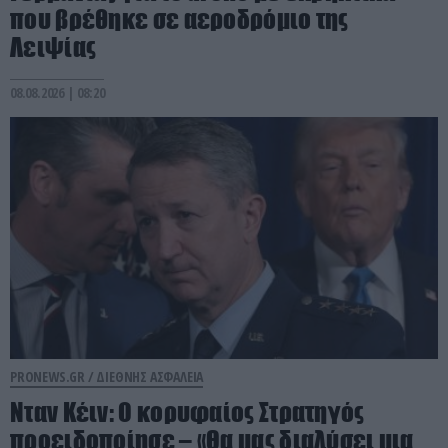
που βρέθηκε σε αεροδρόμιο της
Λειψίας
08.08.2026 | 08:20
PRONEWS.GR /
ΔΙΕΘΝΗΣ ΑΣΦΑΛΕΙΑ
Νταν Κέιν: Ο κορυφαίος Στρατηγός
προειδοποίησε – «Θα μας διαλύσει μια