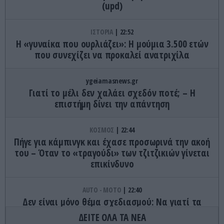
(upd)
ΙΣΤΟΡΙΑ
22:52
Η «γυναίκα που ουρλιάζει»: Η μούμια 3.500 ετών
που συνεχίζει να προκαλεί ανατριχίλα
ygeiamasnews.gr
Γιατί το μέλι δεν χαλάει σχεδόν ποτέ; – Η
επιστήμη δίνει την απάντηση
ΚΟΣΜΟΣ
22:44
Πήγε για κάμπινγκ και έχασε προσωρινά την ακοή
του – Όταν το «τραγούδι» των τζιτζικιών γίνεται
επικίνδυνο
AUTO - MOTO
22:40
Δεν είναι μόνο θέμα σχεδιασμού: Να γιατί τα
πίσω φώτα των αυτοκινήτων έχουν κόκκινο
ΔΕΙΤΕ ΟΛΑ ΤΑ ΝΕΑ
χρώμα