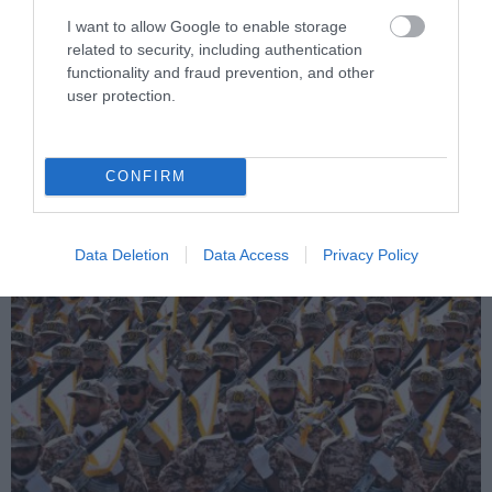
I want to allow Google to enable storage
related to security, including authentication
functionality and fraud prevention, and other
user protection.
PRONEWS.GR /
ΔΙΕΘΝΗΣ ΑΣΦΑΛΕΙΑ
Ομάν: Επίθεση σε πλοίο στα ανοιχτά –
CONFIRM
Φωτιά μετά από πλήγμα
08.08.2026 | 16:46
Data Deletion
Data Access
Privacy Policy