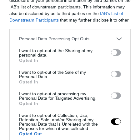
disclosure of your personal information by third parties on the
IAB’s list of downstream participants. This information may
also be disclosed by us to third parties on the
IAB’s List of
Downstream Participants
that may further disclose it to other
third parties.
Please note that this website/app uses one or more Google
Personal Data Processing Opt Outs
services and may gather and store information including but
not limited to your visit or usage behaviour. You may click to
I want to opt-out of the Sharing of my
PRONEWS.GR /
ΔΙΕΘΝΗΣ ΑΣΦΑΛΕΙΑ
personal data.
grant or deny consent to Google and its third-party tags to
Opted In
Ουκρανία: Βίντεο με βίαιη αρπαγή
use your data for below specified purposes in below Google
consent section.
19χρονου για επιστράτευση προκαλεί
I want to opt-out of the Sale of my
Personal Data.
αντιδράσεις
Opted In
I want to opt-out of processing my
08.08.2026 | 18:58
Personal Data for Targeted Advertising.
Opted In
I want to opt-out of Collection, Use,
Retention, Sale, and/or Sharing of my
Personal Data that Is Unrelated with the
Purposes for which it was collected.
Opted Out