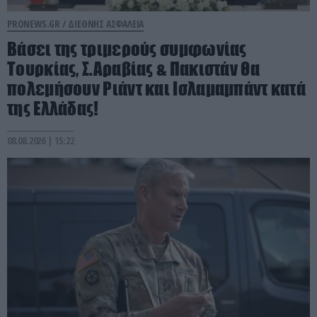
PRONEWS.GR /
ΔΙΕΘΝΗΣ ΑΣΦΑΛΕΙΑ
Βάσει της τριμερούς συμφωνίας
Τουρκίας, Σ.Αραβίας & Πακιστάν θα
πολεμήσουν Ριάντ και Ισλαμαμπάντ κατά
της Ελλάδας!
08.08.2026 | 15:22