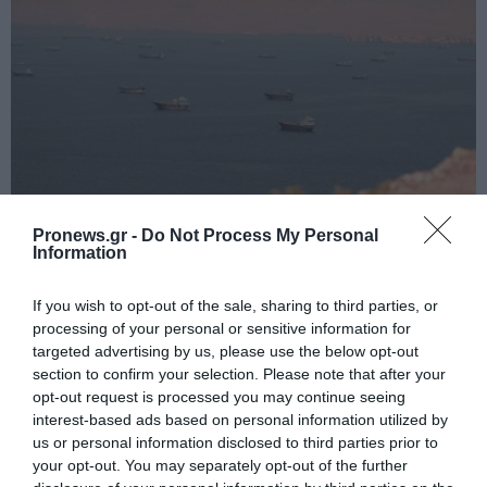
PRONEWS.GR /
ΔΙΕΘΝΗΣ ΑΣΦΑΛΕΙΑ
Pronews.gr -
Do Not Process My Personal
Ιράν: «Φρένο» στο άνοιγμα των Στενών
Information
του Ορμούζ – Ζητά αποζημιώσεις και
If you wish to opt-out of the sale, sharing to third parties, or
αποχώρηση των ΗΠΑ
processing of your personal or sensitive information for
targeted advertising by us, please use the below opt-out
08.08.2026 | 20:52
section to confirm your selection. Please note that after your
opt-out request is processed you may continue seeing
interest-based ads based on personal information utilized by
us or personal information disclosed to third parties prior to
your opt-out. You may separately opt-out of the further