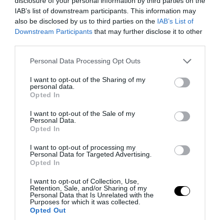
disclosure of your personal information by third parties on the
IAB’s list of downstream participants. This information may
also be disclosed by us to third parties on the
IAB’s List of
Downstream Participants
that may further disclose it to other
PRONEWS.GR /
ΔΙΕΘΝΗΣ ΑΣΦΑΛΕΙΑ
third parties.
Ομάν: Επίθεση σε πλοίο στα ανοιχτά –
Please note that this website/app uses one or more Google
Personal Data Processing Opt Outs
Φωτιά μετά από πλήγμα
services and may gather and store information including but
not limited to your visit or usage behaviour. You may click to
I want to opt-out of the Sharing of my
personal data.
grant or deny consent to Google and its third-party tags to
08.08.2026 | 16:46
Opted In
use your data for below specified purposes in below Google
consent section.
I want to opt-out of the Sale of my
Personal Data.
Opted In
I want to opt-out of processing my
Personal Data for Targeted Advertising.
Opted In
I want to opt-out of Collection, Use,
Retention, Sale, and/or Sharing of my
Personal Data that Is Unrelated with the
Purposes for which it was collected.
Opted Out