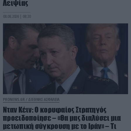
Λειψίας
08.08.2026 | 08:20
PRONEWS.GR /
ΔΙΕΘΝΗΣ ΑΣΦΑΛΕΙΑ
Νταν Κέιν: Ο κορυφαίος Στρατηγός
προειδοποίησε – «Θα μας διαλύσει μια
μετωπική σύγκρουση με το Ιράν» – Τι