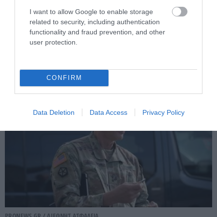
I want to allow Google to enable storage
Βάσει της τριμερούς συμφωνίας
related to security, including authentication
Τουρκίας, Σ.Αραβίας & Πακιστάν θα
functionality and fraud prevention, and other
πολεμήσουν Ριάντ και Ισλαμαμπάντ κατά
user protection.
της Ελλάδας!
08.08.2026 | 15:22
CONFIRM
Data Deletion
Data Access
Privacy Policy
PRONEWS.GR /
ΔΙΕΘΝΗΣ ΑΣΦΑΛΕΙΑ