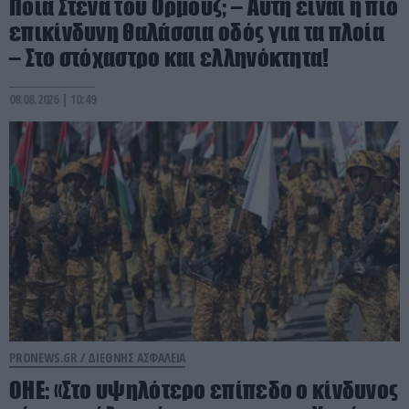
Ποια Στενά του Ορμούζ; – Αυτή είναι η πιο
επικίνδυνη θαλάσσια οδός για τα πλοία
– Στο στόχαστρο και ελληνόκτητα!
08.08.2026 | 10:49
PRONEWS.GR /
ΔΙΕΘΝΗΣ ΑΣΦΑΛΕΙΑ
ΟΗΕ: «Στο υψηλότερο επίπεδο ο κίνδυνος