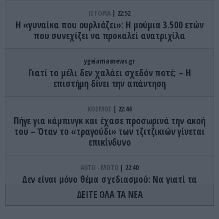
ΙΣΤΟΡΙΑ
22:52
Η «γυναίκα που ουρλιάζει»: Η μούμια 3.500 ετών
που συνεχίζει να προκαλεί ανατριχίλα
ygeiamasnews.gr
Γιατί το μέλι δεν χαλάει σχεδόν ποτέ; – Η
επιστήμη δίνει την απάντηση
ΚΟΣΜΟΣ
22:44
Πήγε για κάμπινγκ και έχασε προσωρινά την ακοή
του – Όταν το «τραγούδι» των τζιτζικιών γίνεται
επικίνδυνο
AUTO - MOTO
22:40
Δεν είναι μόνο θέμα σχεδιασμού: Να γιατί τα
πίσω φώτα των αυτοκινήτων έχουν κόκκινο
ΔΕΙΤΕ ΟΛΑ ΤΑ ΝΕΑ
χρώμα