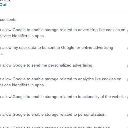
επίδειξη ισχύος και
εξαπέλυσε μεταξύ άλλων 
Out
ς Zolfaghar, χτυπώντας σφοδρά αμερικανικ
ξενούν τα δύο εμιράτα.
consents
 στιγμή, συναγερμός σήμανε και στα δύο κρά
o allow Google to enable storage related to advertising like cookies on
 Κόλπου, με τις Αρχές να παραμένουν σε πλ
evice identifiers in apps.
τα.
o allow my user data to be sent to Google for online advertising
s.
irens are continuing to sound across Kuwait, amid 
one and missile attack by Iran.
to allow Google to send me personalized advertising.
tter.com/NwGFMGK4wK
o allow Google to enable storage related to analytics like cookies on
efender (@sentdefender)
June 6, 2026
evice identifiers in apps.
o allow Google to enable storage related to functionality of the website
llistic missile interceptions seen in the last few 
ain.
pic.twitter.com/wWYmJRyMYD
o allow Google to enable storage related to personalization.
efender (@sentdefender)
June 6, 2026
o allow Google to enable storage related to security, including