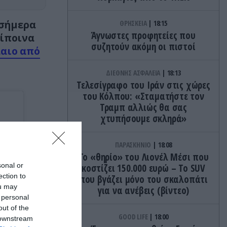
 σήμερα
ΘΡΗΣΚΕΙΑ
18:15
Άγνωστες προφητείες που
τίποινα
συζητούν ακόμη οι πιστοί
λαιο από
ΔΙΕΘΝΗΣ ΑΣΦΑΛΕΙΑ
18:13
Τελεσίγραφο του Ιράν στις χώρες
του Κόλπου: «Σταματήστε τον
Τραμπ αλλιώς θα σας
χτυπήσουμε σκληρά»
ΠΑΡΑΣΚΗΝΙΟ
18:08
Το «θηρίο» του Λιονέλ Μέσι που
sonal or
κοστίζει 150.000 ευρώ – Το SUV
ection to
που βγάζει μόνο του σκαλοπάτι
ou may
για να ανέβεις (βίντεο)
 personal
out of the
GOOD LIFE
18:00
 downstream