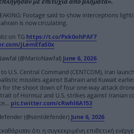
επλήγησαν με επιτυχία από βλήματα».
EAKING: Footage said to show interceptions light
ahrain is now circulating.
abz on TG
https://t.co/Pxk0ohPAF7
ter.com/jLemEfaS0x
Nawfal (@MarioNawfal)
June 6, 2026
 to U.S. Central Command (CENTCOM), Iran launch
allistic missiles against Bahrain and Kuwait earlier
on for the shoot down of four one-way attack dron
trait of Hormuz and U.S. strikes against Iranian c
nce…
pic.twitter.com/cRwhl6A153
efender (@sentdefender)
June 6, 2026
ξεκαθάρισαν ότι η συγκεκριμένη επιθετική ενέργε