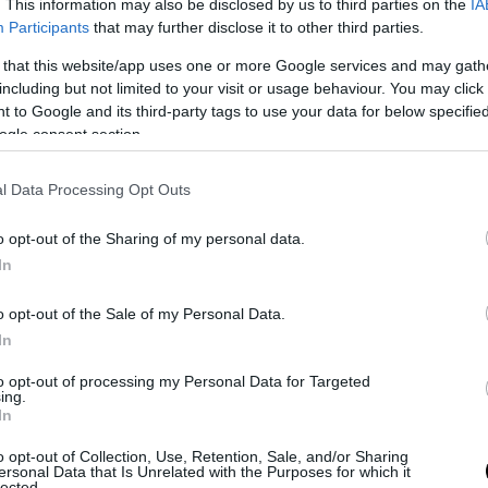
. This information may also be disclosed by us to third parties on the
IA
Participants
that may further disclose it to other third parties.
 that this website/app uses one or more Google services and may gath
ε αυτή τη δημοσίευση στο Instagram.
including but not limited to your visit or usage behaviour. You may click 
 to Google and its third-party tags to use your data for below specifi
ogle consent section.
l Data Processing Opt Outs
o opt-out of the Sharing of my personal data.
In
o opt-out of the Sale of my Personal Data.
In
Η δημοσίευση κοινοποιήθηκε από το χρήστη pronews.gr (@pronews.gr)
to opt-out of processing my Personal Data for Targeted
ing.
In
o opt-out of Collection, Use, Retention, Sale, and/or Sharing
 προχώρησε σε αποφασιστικά χτυπήματα και σε μ
ersonal Data that Is Unrelated with the Purposes for which it
lected.