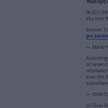
περιοχή 
🚨🇧🇭 BR
sky over B
Source: T
pic.twit
— Mario 
According
of seven b
retaliati
over the S
surveilla
— OSINTd
Οι ίδιοι 