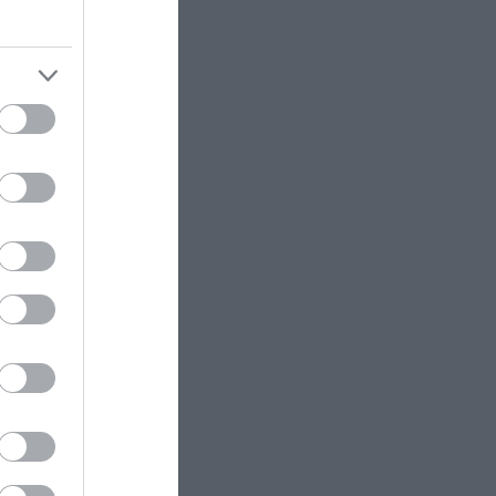
τους
ές βάσεις
GOOD LIFE
17:45
Το γνωρίζατε; – Να γιατί ο
αριθμός «142857» γοητεύει τους
τη του
μαθηματικούς εδώ και αιώνες
ήρη
ΕΝΟΠΛΕΣ ΣΥΓΚΡΟΥΣΕΙΣ
17:45
Ρωσικά Tornado-S έπληξαν
yet
υπόγειο ουκρανικό διοικητήριο
στην περιοχή του Ντομπροπόλιε
(βίντεο)
ΚΟΣΜΟΣ
17:38
Απάτη-μαμούθ στη Γαλλία:
Έκλεψαν από ηλικιωμένο ζευγάρι
minutes
χρυσό και κοσμήματα αξίας 1,1
εκατ. ευρώ
ΔΙΕΘΝΕΣ ΠΟΔΟΣΦΑΙΡΟ
17:34