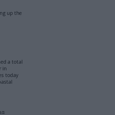
Τι είναι ο «κανόνας 72»: Ο
τρόπος με τον οποίο μπορείς να
ing up the
γνωρίζεις πότε διπλασιάζονται
τα χρήματά σου
ΚΟΣΜΟΣ
17:13
Άντονι Φάουτσι: Το Κογκρέσο τον
«παραπέμπει» για περιφρόνηση
μετά την άρνησή του να
απαντήσει για τον Covid-19
ed a total
 in
CELEBRITIES
17:06
es today
Κ.Φεράνι: Μετά την Ελλάδα
oastal
συνεχίζει τις διακοπές της στην
Ίμπιζα – Οι φωτογραφίες που
«προδίδουν» τον νέο της έρωτα
ΠΡΟΣΩΠΑ
17:00
ια
Η παρτίδα μπιλιάρδο που έκανε