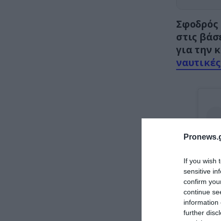
Σφοδρός
στις βάσ
για την 
ναυτικές
Pronews.g
If you wish 
sensitive in
confirm you
continue se
information 
further disc