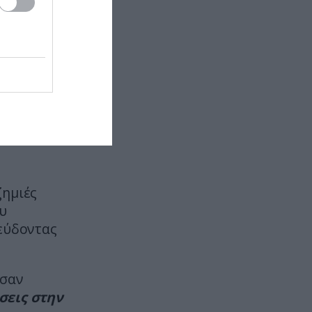
GC
Ο παικταράς της Μάντσεστερ Σίτι
που «παρατάει» τη Ρεάλ και
είναι έτοιμος να υπογράψει με τη
ession by
Μπαρτσελόνα
ed.
eave the
ΦΥΣΗ
17:27
Από αγαπημένα κατοικίδια σε
οικολογική απειλή – Οι
αργεντίνικοι παπαγάλοι που
«κατακτούν» την Ισπανία
(βίντεο)
ζημιές
ΚΟΣΜΟΣ
17:22
υ
Βρετανία: Έκοψε 71 δέντρα και
ψεύδοντας
κατέστρεψε ποτάμι για να
φτιάξει δρόμο – Θα πληρώσει
πρόστιμο 700.000 ευρώ (φώτο)
ωσαν
σεις στην
GOOD LIFE
17:15