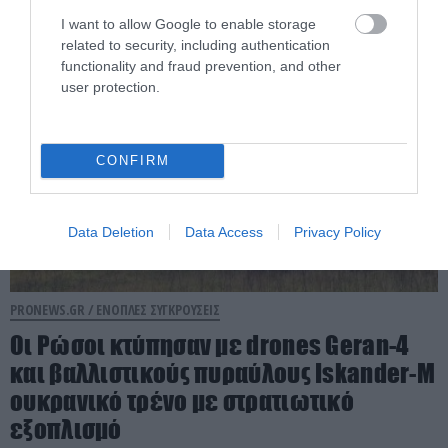
I want to allow Google to enable storage
07.08.2026 | 12:01
related to security, including authentication
functionality and fraud prevention, and other
user protection.
CONFIRM
Data Deletion
Data Access
Privacy Policy
PRONEWS.GR /
ΕΝΟΠΛΕΣ ΣΥΓΚΡΟΥΣΕΙΣ
Οι Ρώσοι κτύπησαν με drones Geran-4
και βαλλιστικούς πυραύλους Iskander-M
ουκρανικό τρένο με στρατιωτικό
εξοπλισμό