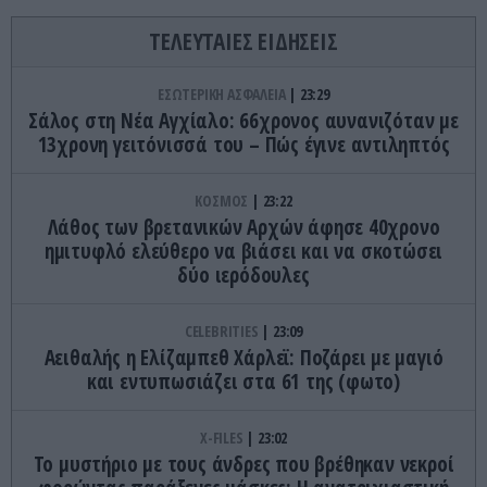
ΤΕΛΕΥΤΑΙΕΣ ΕΙΔΗΣΕΙΣ
ΕΣΩΤΕΡΙΚΗ ΑΣΦΑΛΕΙΑ
23:29
Σάλος στη Νέα Αγχίαλο: 66χρονος αυνανιζόταν με
13χρονη γειτόνισσά του – Πώς έγινε αντιληπτός
ΚΟΣΜΟΣ
23:22
Λάθος των βρετανικών Αρχών άφησε 40χρονο
ημιτυφλό ελεύθερο να βιάσει και να σκοτώσει
δύο ιερόδουλες
CELEBRITIES
23:09
Αειθαλής η Ελίζαμπεθ Χάρλεϊ: Ποζάρει με μαγιό
και εντυπωσιάζει στα 61 της (φωτο)
X-FILES
23:02
Το μυστήριο με τους άνδρες που βρέθηκαν νεκροί