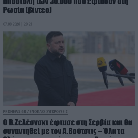
αποστολή των 30.000 που έφτασαν στη
Ρωσία (βίντεο)
07.08.2026 | 20:21
PRONEWS.GR /
ΕΝΟΠΛΕΣ ΣΥΓΚΡΟΥΣΕΙΣ
Ο Β.Ζελέσνσκι έφτασε στη Σερβία και θα
συναντηθεί με τον Α.Βούτσιτς – Όλα τα