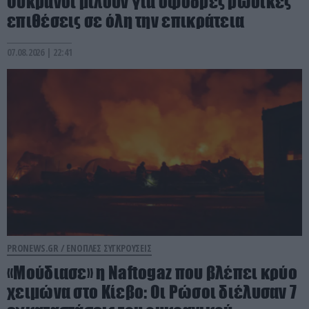
Ουκρανοί μιλούν για σφοδρές ρωσικές
επιθέσεις σε όλη την επικράτεια
07.08.2026 | 22:41
PRONEWS.GR /
ΕΝΟΠΛΕΣ ΣΥΓΚΡΟΥΣΕΙΣ
«Μούδιασε» η Naftogaz που βλέπει κρύο
χειμώνα στο Κίεβο: Οι Ρώσοι διέλυσαν 7