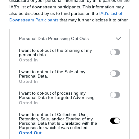
disclosure of your personal information by third parties on the
IAB’s list of downstream participants. This information may
07.08.2026 | 17:32
also be disclosed by us to third parties on the
IAB’s List of
Downstream Participants
that may further disclose it to other
third parties.
Please note that this website/app uses one or more Google
Personal Data Processing Opt Outs
services and may gather and store information including but
not limited to your visit or usage behaviour. You may click to
I want to opt-out of the Sharing of my
personal data.
grant or deny consent to Google and its third-party tags to
Opted In
use your data for below specified purposes in below Google
consent section.
I want to opt-out of the Sale of my
Personal Data.
Opted In
I want to opt-out of processing my
PRONEWS.GR /
ΕΝΟΠΛΕΣ ΣΥΓΚΡΟΥΣΕΙΣ
Personal Data for Targeted Advertising.
Opted In
«Κεραυνοί» της ρωσικής Βοστόκ
κατέκαψαν εξοπλισμό των ΗΠΑ με
I want to opt-out of Collection, Use,
Retention, Sale, and/or Sharing of my
Ουκρανούς και Αμερικανούς
Personal Data that Is Unrelated with the
Purposes for which it was collected.
μισθοφόρους – Δείτε βίντεο
Opted Out