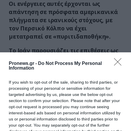
Οι ενέργειες αυτές έρχονται ως
απάντηση σε πρόσφατα αμερικανικά
πλήγματα σε ιρανικούς στόχους, με
τον Περσικό Κόλπο να έχει
μετατραπεί σε «πυριτιδαποθήκη».
Το Ιράν παρουσιάζει τις επιθέσεις ως
«συντριπτική και αποφασιστική»
Pronews.gr -
Do Not Process My Personal
απάντηση, ενώ από την πλευρά των
Information
ΗΠΑ και των συμμάχων δεν υπάρχει
ακόμα πλήρης επίσημη τοποθέτηση
If you wish to opt-out of the sale, sharing to third parties, or
processing of your personal or sensitive information for
για τις ζημιές.
targeted advertising by us, please use the below opt-out
section to confirm your selection. Please note that after your
Η κατάσταση παραμένει εξαιρετικά
opt-out request is processed you may continue seeing
ρευστή, με τον κίνδυνο γενικευμένης
interest-based ads based on personal information utilized by
us or personal information disclosed to third parties prior to
σύγκρουσης να αυξάνεται ώρα με την
your opt-out. You may separately opt-out of the further
ώρα.