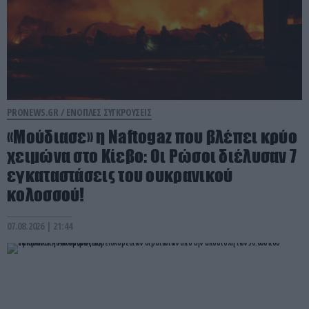
PRONEWS.GR /
ΕΝΟΠΛΕΣ ΣΥΓΚΡΟΥΣΕΙΣ
«Μούδιασε» η Naftogaz που βλέπει κρύο
χειμώνα στο Κίεβο: Οι Ρώσοι διέλυσαν 7
εγκαταστάσεις του ουκρανικού
κολοσσού!
07.08.2026 | 21:44