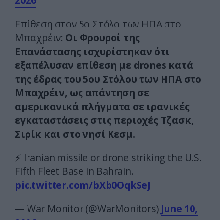
2026
Επίθεση στον 5ο Στόλο των ΗΠΑ στο
Μπαχρέιν:
Οι Φρουροί της
Επανάστασης ισχυρίστηκαν ότι
εξαπέλυσαν επίθεση με drones κατά
της έδρας του 5ου Στόλου των ΗΠΑ στο
Μπαχρέιν, ως απάντηση σε
αμερικανικά πλήγματα σε ιρανικές
εγκαταστάσεις στις περιοχές Τζασκ,
Σιρίκ και στο νησί Κεσμ.
⚡️ Iranian missile or drone striking the U.S.
Fifth Fleet Base in Bahrain.
pic.twitter.com/bXb0OqkSeJ
— War Monitor (@WarMonitors)
June 10,