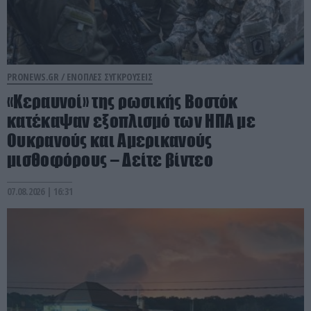
PRONEWS.GR /
ΕΝΟΠΛΕΣ ΣΥΓΚΡΟΥΣΕΙΣ
«Κεραυνοί» της ρωσικής Βοστόκ
κατέκαψαν εξοπλισμό των ΗΠΑ με
Ουκρανούς και Αμερικανούς
μισθοφόρους – Δείτε βίντεο
07.08.2026 | 16:31