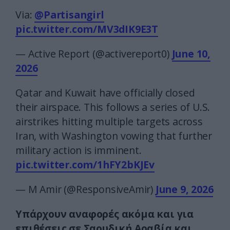
Via:
@Partisangirl
pic.twitter.com/MV3dIK9E3T
— Active Report (@activereport0)
June 10,
2026
Qatar and Kuwait have officially closed
their airspace. This follows a series of U.S.
airstrikes hitting multiple targets across
Iran, with Washington vowing that further
military action is imminent.
pic.twitter.com/1hFY2bKJEv
— M Amir (@ResponsiveAmir)
June 9, 2026
Υπάρχουν αναφορές ακόμα και για
επιθέσεις σε Σαουδική Αραβία και