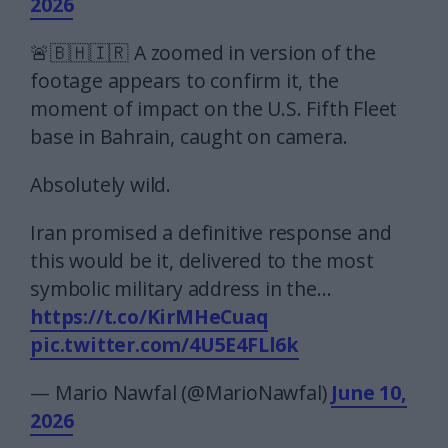
2026
🚨🇧🇭🇮🇷 A zoomed in version of the
footage appears to confirm it, the
moment of impact on the U.S. Fifth Fleet
base in Bahrain, caught on camera.
Absolutely wild.
Iran promised a definitive response and
this would be it, delivered to the most
symbolic military address in the…
https://t.co/KirMHeCuaq
pic.twitter.com/4U5E4FLl6k
— Mario Nawfal (@MarioNawfal)
June 10,
2026