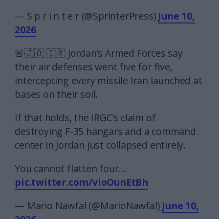
— S p r i n t e r (@SprinterPress)
June 10,
2026
🚨🇯🇴 🇮🇷 Jordan’s Armed Forces say
their air defenses went five for five,
intercepting every missile Iran launched at
bases on their soil.
If that holds, the IRGC’s claim of
destroying F-35 hangars and a command
center in Jordan just collapsed entirely.
You cannot flatten four…
pic.twitter.com/vioOunEtBh
— Mario Nawfal (@MarioNawfal)
June 10,