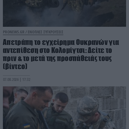
PRONEWS.GR /
ΕΝΟΠΛΕΣ ΣΥΓΚΡΟΥΣΕΙΣ
Απετράπη το εγχείρημα Ουκρανών για
αντεπίθεση στο Κολομίγτσι: Δείτε το
πριν & το μετά της προσπάθειάς τους
(βίντεο)
07.08.2026 | 17:32