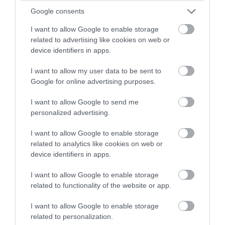
Τύπου της «Ελπίδας»: Γιατί ζητούν την
Google consents
δημοσιοποίηση των πρακτικών
I want to allow Google to enable storage
Τα κρατικά ΜΜΕ στην Βόρεια Κορέα
related to advertising like cookies on web or
προτείνουν… σούπα με κρέας σκύλου
device identifiers in apps.
για τον καύσωνα
I want to allow my user data to be sent to
Google for online advertising purposes.
Ακολουθήστε το
pronews.gr
στο
I want to allow Google to send me
Google News και μάθετε πρώτοι όλες
personalized advertising.
τις ειδήσεις
I want to allow Google to enable storage
related to analytics like cookies on web or
device identifiers in apps.
TAGS:
ΙΡΑΝ
ΚΑΤΑΡ
ΚΟΥΒΕΪΤ
ΜΠΑΧΡΕΪΝ
I want to allow Google to enable storage
related to functionality of the website or app.
Δείτε μας ζωντανά στο
YouTube
,
I want to allow Google to enable storage
Twitch
,
X
,
Telegram
related to personalization.