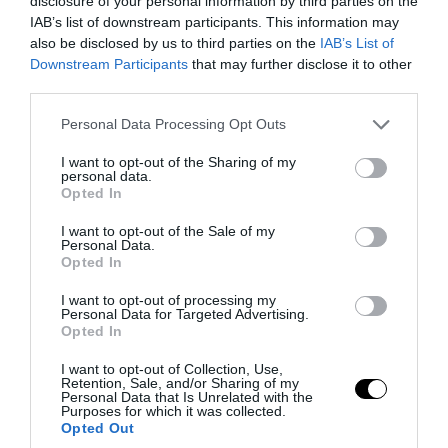
disclosure of your personal information by third parties on the
IAB’s list of downstream participants. This information may
Διεθνείς παρατηρητές παρακολουθούν
also be disclosed by us to third parties on the
IAB’s List of
Downstream Participants
that may further disclose it to other
με έντονη ανησυχία, καθώς
third parties.
οποιαδήποτε κλιμάκωση μπορεί να
Please note that this website/app uses one or more Google
επηρεάσει άμεσα τις τιμές
Personal Data Processing Opt Outs
services and may gather and store information including but
πετρελαίου, τις διεθνείς θαλάσσιες
not limited to your visit or usage behaviour. You may click to
I want to opt-out of the Sharing of my
personal data.
οδούς και την περιφερειακή
grant or deny consent to Google and its third-party tags to
Opted In
use your data for below specified purposes in below Google
σταθερότητα.
consent section.
I want to opt-out of the Sale of my
Personal Data.
Opted In
ΕΙΔΗΣΕΙΣ ΣΗΜΕΡΑ
I want to opt-out of processing my
«Μούδιασε» η Naftogaz που βλέπει
Personal Data for Targeted Advertising.
Opted In
κρύο χειμώνα στο Κίεβο: Οι Ρώσοι
διέλυσαν 7 εγκαταστάσεις του
I want to opt-out of Collection, Use,
Retention, Sale, and/or Sharing of my
ουκρανικού κολοσσού!
Personal Data that Is Unrelated with the
Purposes for which it was collected.
«Πυρ ομαδόν» από το πρώην γραφείο
Opted Out