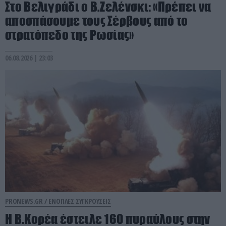
Στο Βελιγράδι ο Β.Ζελένσκι: «Πρέπει να
αποσπάσουμε τους Σέρβους από το
στρατόπεδο της Ρωσίας»
06.08.2026 | 23:03
PRONEWS.GR /
ΕΝΟΠΛΕΣ ΣΥΓΚΡΟΥΣΕΙΣ
Η Β.Κορέα έστειλε 160 πυραύλους στην