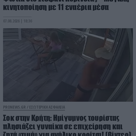
κινητοποίηση με 11 εναέρια μέσα
07.08.2026 | 18:36
PRONEWS.GR /
ΕΣΩΤΕΡΙΚΗ ΑΣΦΑΛΕΙΑ
Σοκ στην Κρήτη: Ημίγυμνος τουρίστας
πλησιάζει γυναίκα σε επιχείρηση και
ζητά «τιμή» για ανήλικο κορίτσι! (βίντεο)