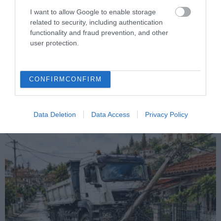
I want to allow Google to enable storage
related to security, including authentication
functionality and fraud prevention, and other
PRONEWS.GR /
ΕΣΩΤΕΡΙΚΗ ΑΣΦΑΛΕΙΑ
user protection.
Αναστάτωση στο νοσοκομείο του
Πύργου: Φίδι έκανε αισθητή την
παρουσία του στα επείγοντα
CONFIRM
CONFIRM
(φωτογραφίες)
07.08.2026 | 21:55
Data Deletion
Data Access
Privacy Policy