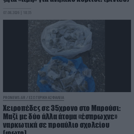
07.08.2026 | 18:35
PRONEWS.GR /
ΕΣΩΤΕΡΙΚΗ ΑΣΦΑΛΕΙΑ
Χειροπέδες σε 35χρονο στο Μαρούσι:
Μαζί με δύο άλλα άτομα «έσπρωχνε»
ναρκωτικά σε προαύλιο σχολείου
(φωτο)