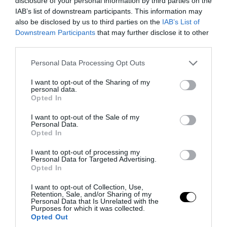
disclosure of your personal information by third parties on the
IAB’s list of downstream participants. This information may
also be disclosed by us to third parties on the
IAB’s List of
Downstream Participants
that may further disclose it to other
PRONEWS.GR /
ΕΣΩΤΕΡΙΚΗ ΑΣΦΑΛΕΙΑ
third parties.
Πόρτο Γερμενό: Σκύλος γύρισε σοβαρά
Please note that this website/app uses one or more Google
τραυματισμένος στο σπίτι που τον
Personal Data Processing Opt Outs
services and may gather and store information including but
φρόντιζαν μία εβδομάδα μετά τη φωτιά
not limited to your visit or usage behaviour. You may click to
I want to opt-out of the Sharing of my
personal data.
(φώτο)
grant or deny consent to Google and its third-party tags to
Opted In
use your data for below specified purposes in below Google
consent section.
07.08.2026 | 22:05
I want to opt-out of the Sale of my
Personal Data.
Opted In
I want to opt-out of processing my
Personal Data for Targeted Advertising.
Opted In
I want to opt-out of Collection, Use,
Retention, Sale, and/or Sharing of my
Personal Data that Is Unrelated with the
Purposes for which it was collected.
Opted Out