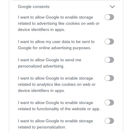
Google consents
I want to allow Google to enable storage
PRONEWS.GR /
ΕΣΩΤΕΡΙΚΗ ΑΣΦΑΛΕΙΑ
related to advertising like cookies on web or
Σκιάθος: Φυλάκιση 15 μηνών στη
device identifiers in apps.
Βρετανίδα που μέθυσε με την ανήλικη
I want to allow my user data to be sent to
κόρη της και προκάλεσε επεισόδιο – Τι
Google for online advertising purposes.
υποστήριξε
I want to allow Google to send me
personalized advertising.
07.08.2026 | 21:55
I want to allow Google to enable storage
related to analytics like cookies on web or
device identifiers in apps.
I want to allow Google to enable storage
related to functionality of the website or app.
I want to allow Google to enable storage
related to personalization.