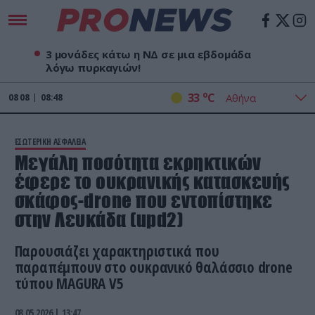
3 μονάδες κάτω η ΝΔ σε μια εβδομάδα
λόγω πυρκαγιών!
o
33
C
08
08
08:48
ΕΣΩΤΕΡΙΚΗ ΑΣΦΑΛΕΙΑ
Μεγάλη ποσότητα εκρηκτικών
έφερε το ουκρανικής κατασκευής
σκάφος-drone που εντοπίστηκε
στην Λευκάδα (upd2)
Παρουσιάζει χαρακτηριστικά που
παραπέμπουν στο ουκρανικό θαλάσσιο drone
τύπου MAGURA V5
08.05.2026 | 13:47