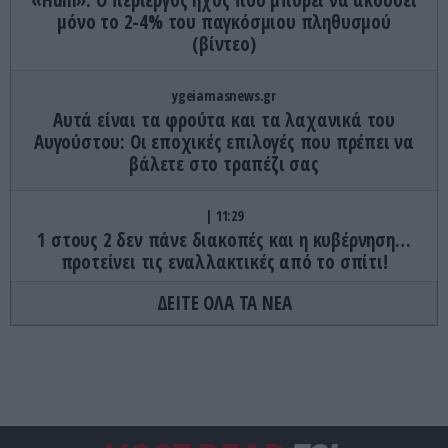
«Hum»: O περίεργος ήχος που μπορεί να ακούσει
μόνο το 2-4% του παγκόσμιου πληθυσμού
(βίντεο)
ygeiamasnews.gr
Αυτά είναι τα φρούτα και τα λαχανικά του
Αυγούστου: Οι εποχικές επιλογές που πρέπει να
βάλετε στο τραπέζι σας
11:29
1 στους 2 δεν πάνε διακοπές και η κυβέρνηση…
προτείνει τις εναλλακτικές από το σπίτι!
ΔΕΙΤΕ ΟΛΑ ΤΑ ΝΕΑ
ΕΣΩΤΕΡΙΚΗ ΑΣΦΑΛΕΙΑ
11:25
37χρονος στη Θεσσαλονίκη πήρε αυτοκίνητο από
εταιρεία ενοικίασης και το έριξε πάνω σε άλλο
όχημα
CELEBRITIES
11:21