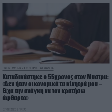
PRONEWS.GR /
ΕΣΩΤΕΡΙΚΗ ΑΣΦΑΛΕΙΑ
Καταδικάστηκε ο 55χρονος στον Μυστρα:
«Δεν ήταν οικονομικά τα κίνητρά μου –
Είχα την ανάγκη να τον κρατήσω
άφθαρτο»
07.08.2026 | 14:35