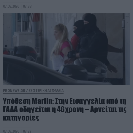
07.08.2026 | 07:38
PRONEWS.GR /
ΕΣΩΤΕΡΙΚΗ ΑΣΦΑΛΕΙΑ
Υπόθεση Marfin: Στην Εισαγγελία από τη
ΓΑΔΑ οδηγείται η 46χρονη – Aρνείται τις
κατηγορίες
07.08.2026 | 07:22