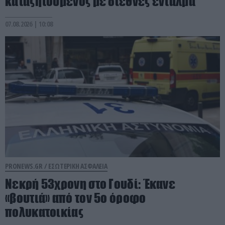
καταζητούμενος με διεθνές ένταλμα
07.08.2026 | 10:08
PRONEWS.GR /
ΕΣΩΤΕΡΙΚΗ ΑΣΦΑΛΕΙΑ
Νεκρή 53χρονη στο Γουδί: Έκανε
«βουτιά» από τον 5ο όροφο
πολυκατοικίας