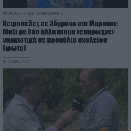
PRONEWS.GR /
ΕΣΩΤΕΡΙΚΗ ΑΣΦΑΛΕΙΑ
Χειροπέδες σε 35χρονο στο Μαρούσι:
Μαζί με δύο άλλα άτομα «έσπρωχνε»
ναρκωτικά σε προαύλιο σχολείου
(φωτο)
07.08.2026 | 16:41