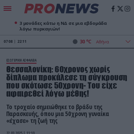
3 μονάδες κάτω η ΝΔ σε μια εβδομάδα
λόγω πυρκαγιών!
o
30
C
07
08
22:11
ΕΣΩΤΕΡΙΚΗ ΑΣΦΑΛΕΙΑ
Θεσσαλονίκη: 60χρονος χωρίς
δίπλωμα προκάλεσε τη σύγκρουση
που σκότωσε 50χρονη- Του είχε
αφαιρεθεί λόγω μέθης!
Το τροχαίο σημειώθηκε το βράδυ της
Παρασκευής, όπου μια 50χρονη γυναίκα
«έχασε» τη ζωή της
22.03.2025 | 11:10