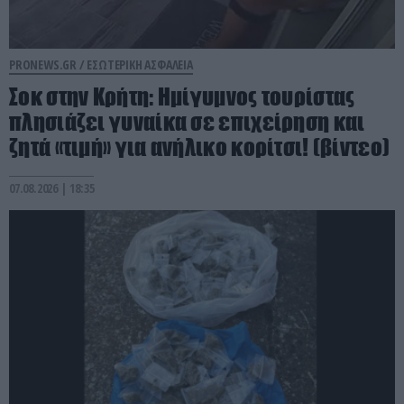
PRONEWS.GR /
ΕΣΩΤΕΡΙΚΗ ΑΣΦΑΛΕΙΑ
Σοκ στην Κρήτη: Ημίγυμνος τουρίστας
πλησιάζει γυναίκα σε επιχείρηση και
ζητά «τιμή» για ανήλικο κορίτσι! (βίντεο)
07.08.2026 | 18:35