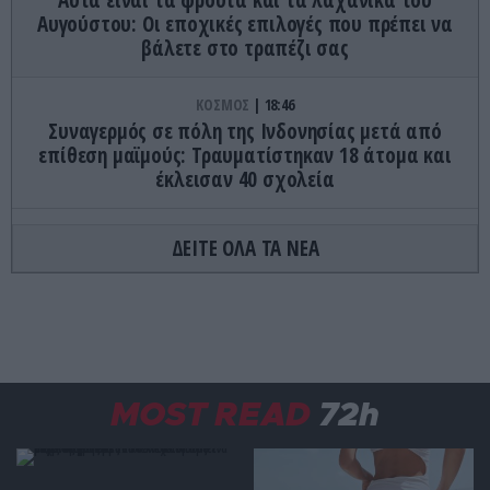
Αυγούστου: Οι εποχικές επιλογές που πρέπει να
βάλετε στο τραπέζι σας
ΚΟΣΜΟΣ
18:46
Συναγερμός σε πόλη της Ινδονησίας μετά από
επίθεση μαϊμούς: Τραυματίστηκαν 18 άτομα και
έκλεισαν 40 σχολεία
ΕΣΩΤΕΡΙΚΗ ΑΣΦΑΛΕΙΑ
18:36
ΔΕΙΤΕ ΟΛΑ ΤΑ ΝΕΑ
Φωτιά στο Στεφάνι Κορινθίας – Μεγάλη
κινητοποίηση με 11 εναέρια μέσα
ΕΣΩΤΕΡΙΚΗ ΑΣΦΑΛΕΙΑ
18:35
Σοκ στην Κρήτη: Ημίγυμνος τουρίστας πλησιάζει
γυναίκα σε επιχείρηση και ζητά «τιμή» για
MOST READ
72h
ανήλικο κορίτσι! (βίντεο)
ΚΟΣΜΟΣ
18:25