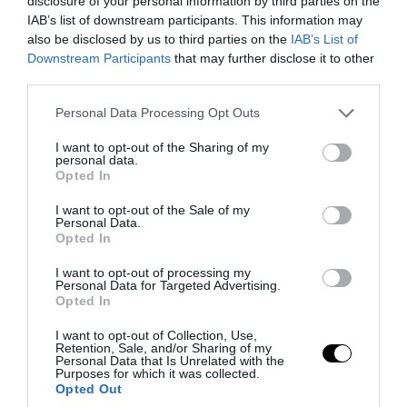
disclosure of your personal information by third parties on the
Καταδικάστηκε ο 55χρονος στον Μυστρα:
IAB’s list of downstream participants. This information may
also be disclosed by us to third parties on the
IAB’s List of
«Δεν ήταν οικονομικά τα κίνητρά μου –
Downstream Participants
that may further disclose it to other
Είχα την ανάγκη να τον κρατήσω
third parties.
άφθαρτο»
Please note that this website/app uses one or more Google
Personal Data Processing Opt Outs
services and may gather and store information including but
07.08.2026 | 14:35
not limited to your visit or usage behaviour. You may click to
I want to opt-out of the Sharing of my
personal data.
grant or deny consent to Google and its third-party tags to
Opted In
use your data for below specified purposes in below Google
consent section.
I want to opt-out of the Sale of my
Personal Data.
Opted In
I want to opt-out of processing my
Personal Data for Targeted Advertising.
Opted In
I want to opt-out of Collection, Use,
Retention, Sale, and/or Sharing of my
Personal Data that Is Unrelated with the
Purposes for which it was collected.
Opted Out
PRONEWS.GR /
ΕΣΩΤΕΡΙΚΗ ΑΣΦΑΛΕΙΑ