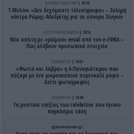
ΔΙΕΘΝΗΣ ΠΟΛΙΤΙΚΗ
18:59
Τ.Μελόνι «Δεν δεχόμαστε τελεσίγραφα» – Σκληρή
κόντρα Ρώμης–Μαδρίτης για τα σύνορα Σένγκεν
ΕΣΩΤΕΡΙΚΗ ΑΣΦΑΛΕΙΑ
18:52
Νέα απάτη με «μαϊμού» email από τον e-ΕΦΚΑ –
Πώς κλέβουν προσωπικά στοιχεία
CELEBRITIES
18:51
«Φωτιά και λάβρα» η Α.Παναγιώταρου που
πόζαρε με ένα μικροσκοπικό πορτοκαλί μαγιό –
Δείτε φωτογραφίες
CELEBRITIES
18:49
Τα μυστικά ευεξίας των celebrities που έγιναν
παγκόσμια τάση
ygeiamasnews.gr
Αυτά είναι τα φρούτα και τα λαχανικά του