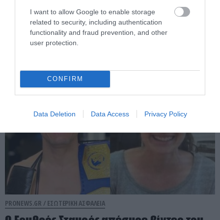
Φθιώτιδα: Εντοπίστηκε μεγάλη φυτεία
κάνναβης με πάνω από 2.000
I want to allow Google to enable storage
related to security, including authentication
δενδρύλλια – Xειροπέδες σε δύο
functionality and fraud prevention, and other
αλλοδαπούς
user protection.
07.08.2026 | 13:06
CONFIRM
Data Deletion
Data Access
Privacy Policy
PRONEWS.GR /
ΕΣΩΤΕΡΙΚΗ ΑΣΦΑΛΕΙΑ