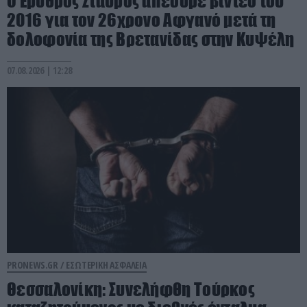
Ο Ερυθρός Σταυρός απέσυρε βίντεο του
2016 για τον 26χρονο Αφγανό μετά τη
δολοφονία της Βρετανίδας στην Κυψέλη
07.08.2026 | 12:28
PRONEWS.GR /
ΕΣΩΤΕΡΙΚΗ ΑΣΦΑΛΕΙΑ
Θεσσαλονίκη: Συνελήφθη Τούρκος