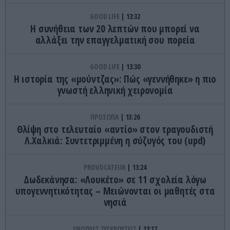
GOOD LIFE
13:32
Η συνήθεια των 20 λεπτών που μπορεί να
αλλάξει την επαγγελματική σου πορεία
GOOD LIFE
13:30
Η ιστορία της «μούντζας»: Πώς «γεννήθηκε» η πιο
γνωστή ελληνική χειρονομία
ΠΡΟΣΩΠΑ
13:26
Θλίψη στο τελευταίο «αντίο» στον τραγουδιστή
Λ.Χαλκιά: Συντετριμμένη η σύζυγός του (upd)
PROVOCATEUR
13:24
Δωδεκάνησα: «Λουκέτο» σε 11 σχολεία λόγω
υπογεννητικότητας – Μειώνονται οι μαθητές στα
νησιά
ΕΝΟΠΛΕΣ ΣΥΓΚΡΟΥΣΕΙΣ
13:17