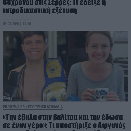
68χρονου στις Σέρρες: Τι έδειξε η
ιατροδικαστική εξέταση
05.08.2026 | 13:10
PRONEWS.GR /
ΕΣΩΤΕΡΙΚΗ ΑΣΦΑΛΕΙΑ
«Την έβαλα στην βαλίτσα και την έδωσα
σε έναν γέρο»: Τι υποστήριξε ο Αφγανός