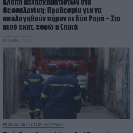
Κλοπή μετασχηματιστών στη
Θεσσαλονίκη: Προθεσμία για να
απολογηθούν πήραν οι δύο Ρομά – Στο
μισό εκατ. ευρώ η ζημιά
05.08.2026 | 15:20
PRONEWS.GR /
ΕΣΩΤΕΡΙΚΗ ΑΣΦΑΛΕΙΑ