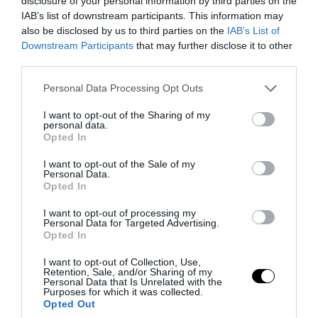
disclosure of your personal information by third parties on the
PRONEWS.GR /
ΕΣΩΤΕΡΙΚΗ ΑΣΦΑΛΕΙΑ
IAB’s list of downstream participants. This information may
also be disclosed by us to third parties on the
IAB’s List of
Στην Ελλάδα έρχεται αύριο η 46χρονη
Downstream Participants
that may further disclose it to other
από τη Βρετανία που κατηγορείται για
third parties.
τον εμπρησμό στη Marfin
Please note that this website/app uses one or more Google
Personal Data Processing Opt Outs
services and may gather and store information including but
05.08.2026 | 20:01
not limited to your visit or usage behaviour. You may click to
I want to opt-out of the Sharing of my
personal data.
grant or deny consent to Google and its third-party tags to
Opted In
use your data for below specified purposes in below Google
consent section.
I want to opt-out of the Sale of my
Personal Data.
Opted In
I want to opt-out of processing my
Personal Data for Targeted Advertising.
Opted In
I want to opt-out of Collection, Use,
Retention, Sale, and/or Sharing of my
Personal Data that Is Unrelated with the
Purposes for which it was collected.
Opted Out
PRONEWS.GR /
ΕΣΩΤΕΡΙΚΗ ΑΣΦΑΛΕΙΑ