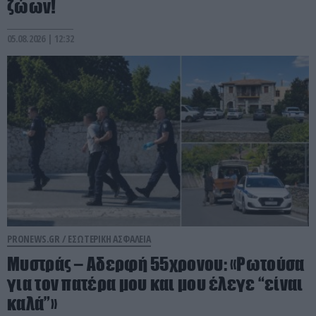
ζώων!
05.08.2026 | 12:32
PRONEWS.GR /
ΕΣΩΤΕΡΙΚΗ ΑΣΦΑΛΕΙΑ
Μυστράς – Αδερφή 55χρονου: «Ρωτούσα
για τον πατέρα μου και μου έλεγε “είναι
καλά”»