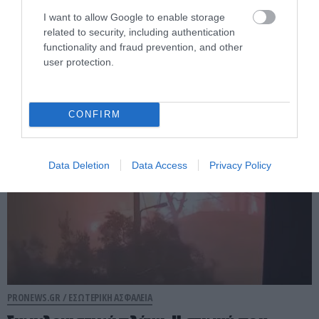
I want to allow Google to enable storage
«Θα σε σκοτώσω κ@ρι@λ@»: Στη φυλακή
related to security, including authentication
26χρονος από τον Βόλο που απείλησε τη
functionality and fraud prevention, and other
μητέρα του ότι θα την μαχαιρώσει
user protection.
05.08.2026 | 18:51
CONFIRM
Data Deletion
Data Access
Privacy Policy
PRONEWS.GR /
ΕΣΩΤΕΡΙΚΗ ΑΣΦΑΛΕΙΑ