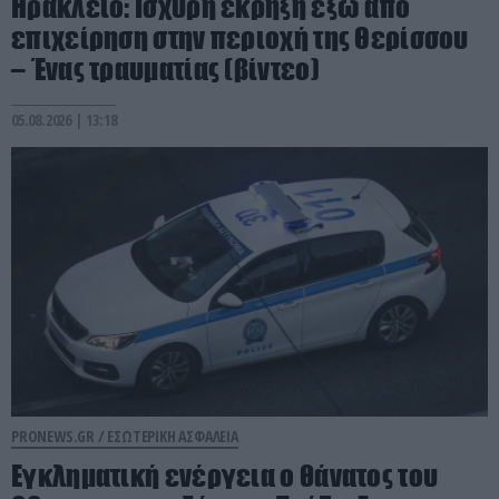
Ηράκλειο: Ισχυρή έκρηξη έξω από
επιχείρηση στην περιοχή της Θερίσσου
– Ένας τραυματίας (βίντεο)
05.08.2026 | 13:18
PRONEWS.GR /
ΕΣΩΤΕΡΙΚΗ ΑΣΦΑΛΕΙΑ
Εγκληματική ενέργεια ο θάνατος του