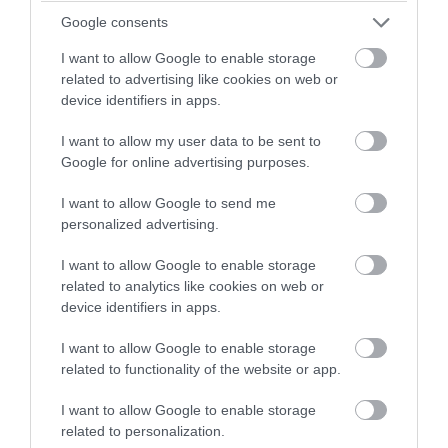
Google consents
Ανείπωτη τραγωδία στα Μάλια: Ολλανδή
έπεσε από φουσκωτό και πνίγηκε
I want to allow Google to enable storage
related to advertising like cookies on web or
μπροστά στα μάτια τριών έντρομων
device identifiers in apps.
παιδιών
I want to allow my user data to be sent to
05.08.2026 | 19:42
Google for online advertising purposes.
I want to allow Google to send me
personalized advertising.
I want to allow Google to enable storage
related to analytics like cookies on web or
device identifiers in apps.
I want to allow Google to enable storage
related to functionality of the website or app.
I want to allow Google to enable storage
related to personalization.
PRONEWS.GR /
ΕΣΩΤΕΡΙΚΗ ΑΣΦΑΛΕΙΑ