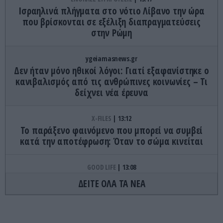
Ισραηλινά πλήγματα στο νότιο Λίβανο την ώρα
που βρίσκονται σε εξέλιξη διαπραγματεύσεις
στην Ρώμη
ygeiamasnews.gr
Δεν ήταν μόνο ηθικοί λόγοι: Γιατί εξαφανίστηκε ο
κανιβαλισμός από τις ανθρώπινες κοινωνίες – Τι
δείχνει νέα έρευνα
X-FILES
13:12
Το παράξενο φαινόμενο που μπορεί να συμβεί
κατά την αποτέφρωση: Όταν το σώμα κινείται
GOOD LIFE
13:08
Το γνωρίζατε; – Πώς μετακινούνται ολόκληρα
ΔΕΙΤΕ ΟΛΑ ΤΑ ΝΕΑ
κτίρια χωρίς να κατεδαφιστούν
ΕΣΩΤΕΡΙΚΗ ΑΣΦΑΛΕΙΑ
13:00