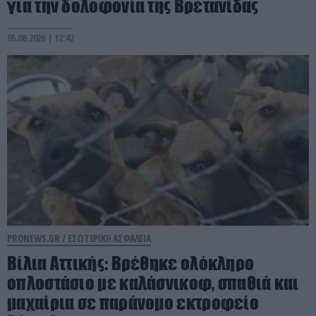
για την δολοφονία της Βρετανίδας
05.08.2026 | 12:42
PRONEWS.GR /
ΕΣΩΤΕΡΙΚΗ ΑΣΦΑΛΕΙΑ
Βίλια Αττικής: Βρέθηκε ολόκληρο
οπλοστάσιο με καλάσνικοφ, σπαθιά και
μαχαίρια σε παράνομο εκτροφείο