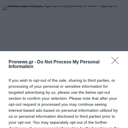
Pronews.gr -
Do Not Process My Personal
Information
PRONEWS.GR /
ΕΣΩΤΕΡΙΚΗ ΑΣΦΑΛΕΙΑ
If you wish to opt-out of the sale, sharing to third parties, or
processing of your personal or sensitive information for
Παλαιό Φάληρο: Συνελήφθη 40χρονο
targeted advertising by us, please use the below opt-out
μέλος της οργάνωσης του «Έντικ» –
section to confirm your selection. Please note that after your
Συμμετείχε σε εκβιασμούς &
opt-out request is processed you may continue seeing
interest-based ads based on personal information utilized by
ξυλοδαρμούς
us or personal information disclosed to third parties prior to
your opt-out. You may separately opt-out of the further
08.08.2026 | 13:46