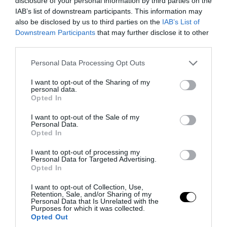
disclosure of your personal information by third parties on the
IAB’s list of downstream participants. This information may
also be disclosed by us to third parties on the
IAB’s List of
Downstream Participants
that may further disclose it to other
third parties.
Please note that this website/app uses one or more Google
Personal Data Processing Opt Outs
services and may gather and store information including but
not limited to your visit or usage behaviour. You may click to
I want to opt-out of the Sharing of my
personal data.
grant or deny consent to Google and its third-party tags to
Opted In
use your data for below specified purposes in below Google
consent section.
I want to opt-out of the Sale of my
Personal Data.
Opted In
PRONEWS.GR /
ΕΣΩΤΕΡΙΚΗ ΑΣΦΑΛΕΙΑ
I want to opt-out of processing my
Νοσοκομείο «Ερυθρός Σταυρός»: Ασθενής
Personal Data for Targeted Advertising.
Opted In
επιτέθηκε και κτύπησε γιατρό
I want to opt-out of Collection, Use,
Retention, Sale, and/or Sharing of my
08.08.2026 | 13:36
Personal Data that Is Unrelated with the
Purposes for which it was collected.
Opted Out