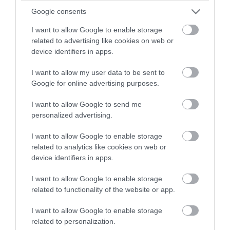
Google consents
I want to allow Google to enable storage
related to advertising like cookies on web or
device identifiers in apps.
I want to allow my user data to be sent to
Google for online advertising purposes.
I want to allow Google to send me
PRONEWS.GR /
ΕΣΩΤΕΡΙΚΗ ΑΣΦΑΛΕΙΑ
personalized advertising.
«Θρίλερ» στον Λυκαβηττό: Εντοπίστηκε
I want to allow Google to enable storage
σορός σε σπηλιά κοντά σε εκκλησάκι! –
related to analytics like cookies on web or
device identifiers in apps.
Δείτε φωτογραφίες από το σημείο (upd)
I want to allow Google to enable storage
08.08.2026 | 13:27
related to functionality of the website or app.
I want to allow Google to enable storage
related to personalization.