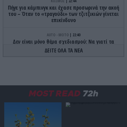
ΚΟΣΜΟΣ
22:44
Πήγε για κάμπινγκ και έχασε προσωρινά την ακοή
του – Όταν το «τραγούδι» των τζιτζικιών γίνεται
επικίνδυνο
AUTO - MOTO
22:40
Δεν είναι μόνο θέμα σχεδιασμού: Να γιατί τα
πίσω φώτα των αυτοκινήτων έχουν κόκκινο
ΔΕΙΤΕ ΟΛΑ ΤΑ ΝΕΑ
χρώμα
ΦΑΓΗΤΟ
22:32
Τα γλυκά της Τήνου που κρύβουν ιστορίες αιώνων
και κρατούν ζωντανή την παράδοση
MOST READ
72h
ΔΙΑΤΡΟΦΗ
22:27
Το φρούτο που μπορεί να «ξεγελάσει» τη γλώσσα
και να κάνει τα ξινά… γλυκά
GOOD LIFE
22:20