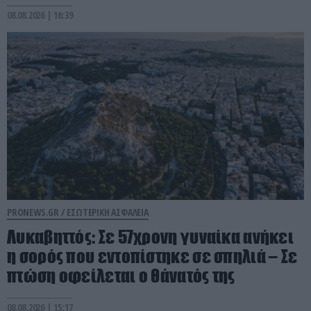
08.08.2026 | 16:39
PRONEWS.GR /
ΕΣΩΤΕΡΙΚΗ ΑΣΦΑΛΕΙΑ
Λυκαβηττός: Σε 57χρονη γυναίκα ανήκει
η σορός που εντοπίστηκε σε σπηλιά – Σε
πτώση οφείλεται ο θάνατός της
08.08.2026 | 15:17