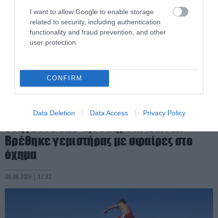
I want to allow Google to enable storage
related to security, including authentication
functionality and fraud prevention, and other
user protection.
CONFIRM
PRONEWS.GR /
ΕΣΩΤΕΡΙΚΗ ΑΣΦΑΛΕΙΑ
Αγρίνιο: Συνελήφθη 43χρονος που
Data Deletion
Data Access
Privacy Policy
οδηγούσε υπό την επήρεια αλκοόλ –
Βρέθηκε γεμιστήρας με σφαίρες στο
όχημα
08.08.2026 | 12:32