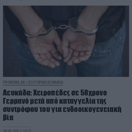
PRONEWS.GR /
ΕΣΩΤΕΡΙΚΗ ΑΣΦΑΛΕΙΑ
Λευκάδα: Χειροπέδες σε 58χρονο
Γερμανό μετά από καταγγελία της
συντρόφου του για ενδοοικογενειακή
βία
08.08.2026 | 14:22