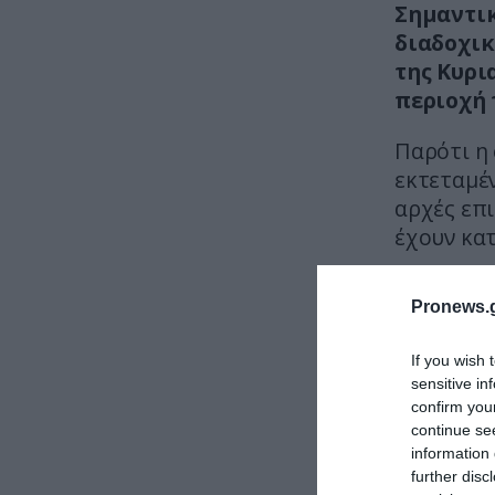
Σημαντικ
διαδοχικ
της Κυρι
περιοχή 
Παρότι η
εκτεταμέν
αρχές επ
έχουν κα
Pronews.g
If you wish 
sensitive in
confirm you
continue se
information 
further disc