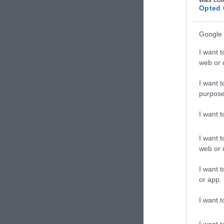
Opted 
Google 
I want t
web or d
Για αρκετ
αναστάτω
I want t
κατοίκους
purpose
έχουν κατ
I want 
εκκλησία 
τελετή.
I want t
web or d
I want t
or app.
I want t
I want t