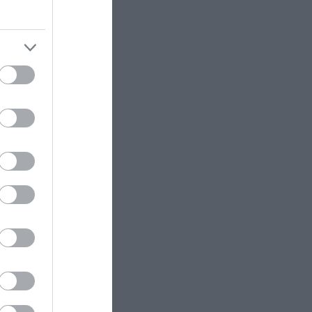
χριστιανισμό»
ΦΥΣΗ
16:35
Το ψάρι που «περπατά» στον
βυθό αντί να κολυμπά
με
ΠΑΡΑΣΚΗΝΙΟ
16:31
μιές
Ο παραμυθένιος γάμος που
ετοιμάζει ο Κριστιάνο Ρονάλντο
ι σε
με τη Χεορχίνα στη γενέτειρά του
 εξέλιξη
AUTO - MOTO
16:28
Διόδια: Μπήκατε σε λάθος
λωρίδα; – Η όπισθεν μπορεί να
φέρει πρόστιμο έως 350 ευρώ
ΦΥΣΙΚΗ ΚΑΤΑΣΤΑΣΗ
16:21
Τα squats μετά το φαγητό