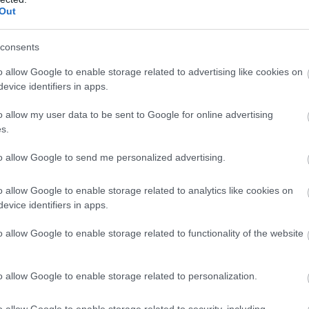
Out
consents
o allow Google to enable storage related to advertising like cookies on
evice identifiers in apps.
ή ώρα μετά τους σεισμούς επικράτησε έντονη
ση σε χωριά όπως το Προκόπι και η Δαφνούσα, 
o allow my user data to be sent to Google for online advertising
 να βγαίνουν έντρομοι σε ανοιχτούς χώρους. Ζη
s.
αγραφεί και σε δημόσια κτίρια, μεταξύ αυτών κα
to allow Google to send me personalized advertising.
της περιοχής, όπου εκείνη την ώρα βρισκόταν σε
o allow Google to enable storage related to analytics like cookies on
evice identifiers in apps.
o allow Google to enable storage related to functionality of the website
o allow Google to enable storage related to personalization.
o allow Google to enable storage related to security, including