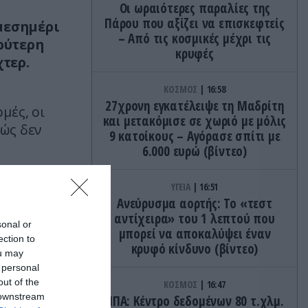
Οι ωραιότερες παραλίες της
Πάρου που αξίζει να επισκεφτείς
μεσημέρι
– Από τις κοσμικές μέχρι τις
υρύτερη
κρυφές
χτερ.
ΚΟΣΜΟΣ
16:58
27χρονη εγκατέλειψε τη Μαδρίτη
μές, οι
και μετακόμισε σε χωριό με μόλις
ώς δεν
9 κατοίκους – Αγόρασε σπίτι με
6.000 ευρώ (βίντεο)
ΥΓΕΙΑ
16:51
Ανεύρυσμα αορτής: Το «τεστ
αντίχειρα» του 1 λεπτού που
sonal or
μπορεί να αποκαλύψει έναν
ection to
κρυφό κίνδυνο (βίντεο)
ou may
 personal
out of the
ΚΟΣΜΟΣ
16:47
 downstream
ΗΠΑ: Κέντρο δεδομένων 80 τ.χλμ.