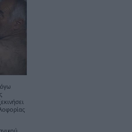
ΑΣΤΡΑ & ΖΩΔΙΑ
16:10
Αυτά είναι τα 5 πιο ρομαντικά
ζώδια: Αγαπούν με πάθος και
κάνουν τα πάντα για το ταίρι
τους
ΦΥΣΗ
16:04
Η «γέφυρα» της Σαχάρας με τον
Αμαζόνιο – Η σκόνη που
ταξιδεύει 2.500 χλμ. για να
τροφοδοτήσει τη ζούγκλα
λόγω
ΚΟΣΜΟΣ
15:58
ς
Γιατί οι πόρτες των
ξεκινήσει
χρηματοκιβωτίων είναι τόσο
κλοφορίας
τεράστιες;
ΙΣΤΟΡΙΑ
15:57
ανικού,