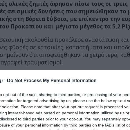
ές υλικές ζημιές άφησαν πίσω τους οι τρεις
ές σεισμικές δονήσεις που σημειώθηκαν το 
ακής στη Βόρεια Εύβοια, με επίκεντρο την ε
του Προκοπίου και μέγιστο μέγεθος τα 5,2 Ρί
 σεισμική ακολουθία προκάλεσε αναστάτωση και
ες φθορές σε κατοικίες, καταστήματα και υποδο
ισημαίνουν ότι αποφεύχθηκαν τα χειρότερα, καθ
ταγραφεί τραυματισμοί.
r -
Do Not Process My Personal Information
to opt-out of the sale, sharing to third parties, or processing of your per
formation for targeted advertising by us, please use the below opt-out s
r selection. Please note that after your opt-out request is processed y
eing interest-based ads based on personal information utilized by us or
disclosed to third parties prior to your opt-out. You may separately opt-
losure of your personal information by third parties on the IAB’s list of