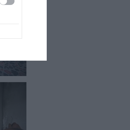
μπορούν να βοηθήσουν το
σάκχαρο – Πόσα λεπτά αρκούν
ΚΟΣΜΟΣ
16:19
Η αλήθεια πίσω από τον φόβο
για το πυρηνικό εργοστάσιο της
Ρουμανίας – «Τσερνόμπιλ 2.0»;
GOOD LIFE
16:15
Οι 5 φράσεις που χρησιμοποιούν
οι χαρισματικοί άνθρωποι –
Κάνουν τους άλλους να νιώθουν
ξεχωριστοί
GOOD LIFE
16:15
Κάθε πότε πρέπει να πλένουμε τα
τζιν μας; – «Η κατάψυξη δεν
μπορεί να “σκοτώσει” τα
βακτήρια»