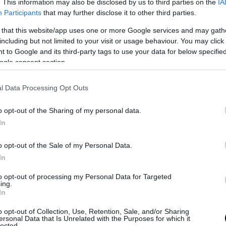
. This information may also be disclosed by us to third parties on the
IA
Participants
that may further disclose it to other third parties.
 that this website/app uses one or more Google services and may gath
including but not limited to your visit or usage behaviour. You may click 
 to Google and its third-party tags to use your data for below specifi
ogle consent section.
l Data Processing Opt Outs
o opt-out of the Sharing of my personal data.
In
νες περιπτώσεις, η κατάρρευση τοίχων και η π
ημιών σε παλαιά κτίρια θα μπορούσαν να είχαν
o opt-out of the Sale of my Personal Data.
ιο επικίνδυνες καταστάσεις. Χαρακτηριστικό π
In
σπίτι στο οποίο κατέρρευσε πέτρινος τοίχος, μ
to opt-out of processing my Personal Data for Targeted
οίκους να προλαβαίνουν να απομακρυνθούν εγκαί
ing.
In
o opt-out of Collection, Use, Retention, Sale, and/or Sharing
ersonal Data that Is Unrelated with the Purposes for which it
lected.