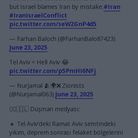
but Israel blames Iran by mistake.
#Iran
#IranIsraelConflict
pic.twitter.com/seW2GnP4d5
— Farhan Baloch (@FarhanBalo87423)
June 23, 2025
Tel Aviv = Hell Aviv 😂
pic.twitter.com/p5PmHI6NFj
— Nurjamal 🫂🌍❌ Zionists
(@Nurjamal063)
June 23, 2025
🏴‍☠🇮🇱 Düşman medyası:
🔸 Tel Aviv’deki Ramat Aviv semtindeki
yıkım, deprem sonrası felaket bölgelerini