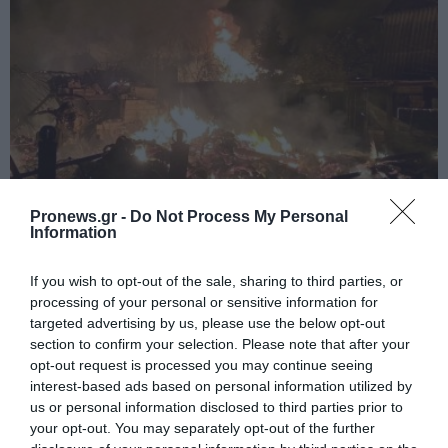
Pronews.gr -
Do Not Process My Personal
Information
PRONEWS.GR /
ΕΝΟΠΛΕΣ ΣΥΓΚΡΟΥΣΕΙΣ
Στο «κόκκινο» το Ντνιπροπετρόφσκ: Οι
If you wish to opt-out of the sale, sharing to third parties, or
Ουκρανοί μιλούν για σφοδρές ρωσικές
processing of your personal or sensitive information for
targeted advertising by us, please use the below opt-out
επιθέσεις σε όλη την επικράτεια
section to confirm your selection. Please note that after your
opt-out request is processed you may continue seeing
07.08.2026 | 22:41
interest-based ads based on personal information utilized by
us or personal information disclosed to third parties prior to
your opt-out. You may separately opt-out of the further