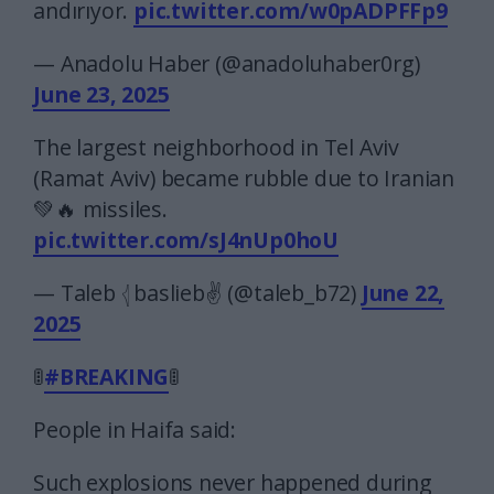
andırıyor.
pic.twitter.com/w0pADPFFp9
— Anadolu Haber (@anadoluhaber0rg)
June 23, 2025
The largest neighborhood in Tel Aviv
(Ramat Aviv) became rubble due to Iranian
💚🔥 missiles.
pic.twitter.com/sJ4nUp0hoU
— Taleb 𓂆 baslieb✌️ (@taleb_b72)
June 22,
2025
🚦
#BREAKING
🚦
People in Haifa said:
Such explosions never happened during