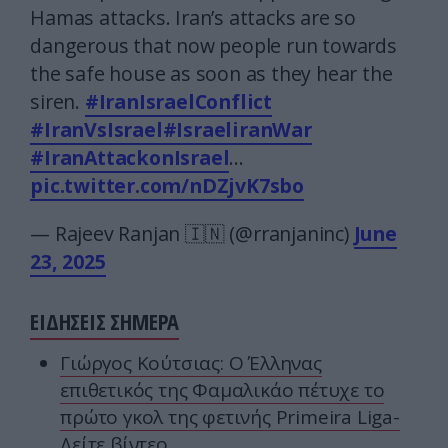
Hamas attacks. Iran’s attacks are so
dangerous that now people run towards
the safe house as soon as they hear the
siren.
#IranIsraelConflict
#IranVsIsrael
#IsraeliranWar
#IranAttackonIsrael
…
pic.twitter.com/nDZjvK7sbo
— Rajeev Ranjan 🇮🇳 (@rranjaninc)
June
23, 2025
ΕΙΔΗΣΕΙΣ ΣΗΜΕΡΑ
Γιώργος Κούτσιας: Ο Έλληνας
επιθετικός της Φαμαλικάο πέτυχε το
πρώτο γκολ της φετινής Primeira Liga-
Δείτε βίντεο