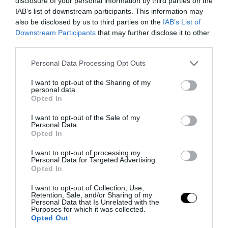
disclosure of your personal information by third parties on the
IAB’s list of downstream participants. This information may
also be disclosed by us to third parties on the
IAB’s List of
Downstream Participants
that may further disclose it to other
third parties.
Please note that this website/app uses one or more Google
Personal Data Processing Opt Outs
services and may gather and store information including but
not limited to your visit or usage behaviour. You may click to
I want to opt-out of the Sharing of my
personal data.
grant or deny consent to Google and its third-party tags to
Opted In
use your data for below specified purposes in below Google
PRONEWS.GR /
ΕΣΩΤΕΡΙΚΗ ΑΣΦΑΛΕΙΑ
consent section.
I want to opt-out of the Sale of my
Πόρτο Γερμενό: Σκύλος γύρισε σοβαρά
Personal Data.
Opted In
τραυματισμένος στο σπίτι που τον
φρόντιζαν μία εβδομάδα μετά τη φωτιά
I want to opt-out of processing my
Personal Data for Targeted Advertising.
(φώτο)
Opted In
I want to opt-out of Collection, Use,
07.08.2026 | 22:05
Retention, Sale, and/or Sharing of my
Personal Data that Is Unrelated with the
Purposes for which it was collected.
Opted Out