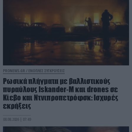
PRONEWS.GR /
ΕΝΟΠΛΕΣ ΣΥΓΚΡΟΥΣΕΙΣ
Ρωσικά πλήγματα με βαλλιστικούς
πυραύλους Iskander-M και drones σε
Κίεβο και Ντνιπροπετρόφσκ: Ισχυρές
εκρήξεις
08.08.2026 | 07:49