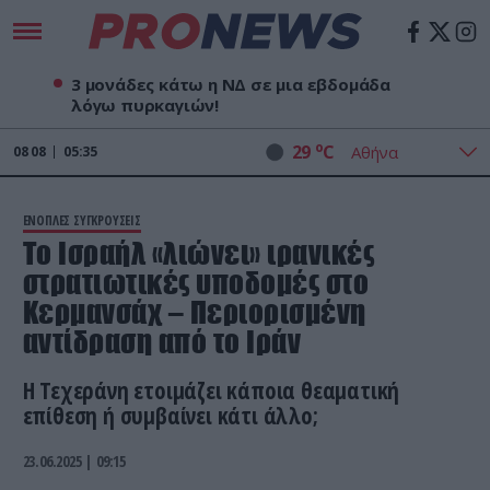
3 μονάδες κάτω η ΝΔ σε μια εβδομάδα
λόγω πυρκαγιών!
o
29
C
08
08
05:35
ΕΝΟΠΛΕΣ ΣΥΓΚΡΟΥΣΕΙΣ
To Iσραήλ «λιώνει» ιρανικές
στρατιωτικές υποδομές στο
Κερμανσάχ – Περιορισμένη
αντίδραση από το Ιράν
Η Τεχεράνη ετοιμάζει κάποια θεαματική
επίθεση ή συμβαίνει κάτι άλλο;
23.06.2025 | 09:15