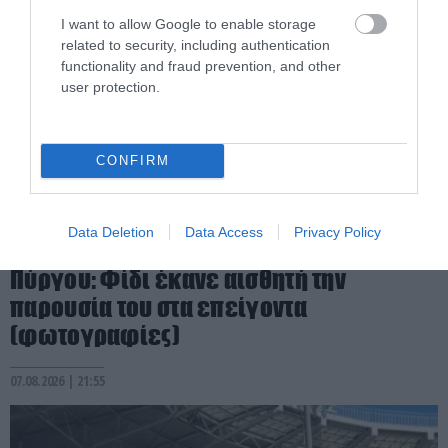
I want to allow Google to enable storage
related to security, including authentication
functionality and fraud prevention, and other
user protection.
CONFIRM
PRONEWS.GR /
ΕΣΩΤΕΡΙΚΗ ΑΣΦΑΛΕΙΑ
Data Deletion
Data Access
Privacy Policy
Αναστάτωση στο νοσοκομείο του
Πύργου: Φίδι έκανε αισθητή την
παρουσία του στα επείγοντα
(φωτογραφίες)
07.08.2026 | 21:55