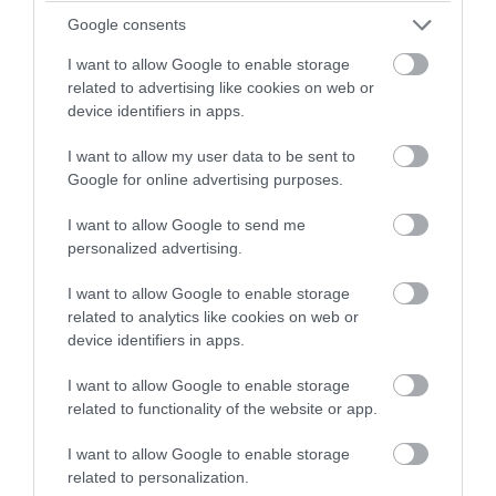
Google consents
I want to allow Google to enable storage
related to advertising like cookies on web or
device identifiers in apps.
I want to allow my user data to be sent to
Google for online advertising purposes.
I want to allow Google to send me
PRONEWS.GR /
ΕΣΩΤΕΡΙΚΗ ΑΣΦΑΛΕΙΑ
personalized advertising.
Σκιάθος: Φυλάκιση 15 μηνών στη
I want to allow Google to enable storage
Βρετανίδα που μέθυσε με την ανήλικη
related to analytics like cookies on web or
κόρη της και προκάλεσε επεισόδιο – Τι
device identifiers in apps.
υποστήριξε
I want to allow Google to enable storage
related to functionality of the website or app.
07.08.2026 | 21:55
I want to allow Google to enable storage
related to personalization.