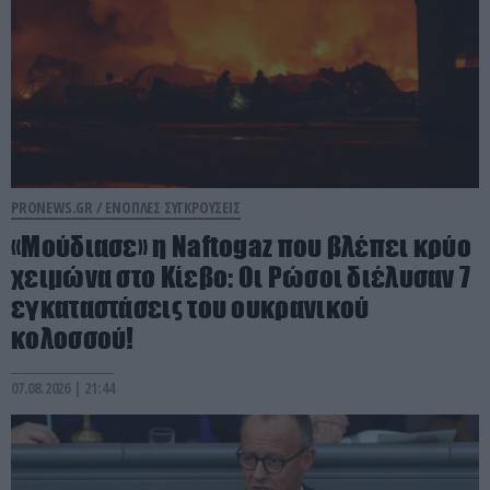
PRONEWS.GR /
ΕΝΟΠΛΕΣ ΣΥΓΚΡΟΥΣΕΙΣ
«Μούδιασε» η Naftogaz που βλέπει κρύο
χειμώνα στο Κίεβο: Οι Ρώσοι διέλυσαν 7
εγκαταστάσεις του ουκρανικού
κολοσσού!
07.08.2026 | 21:44