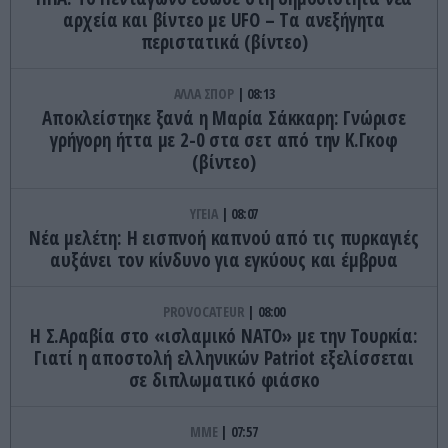
αρχεία και βίντεο με UFO – Tα ανεξήγητα
περιστατικά (βίντεο)
ΑΛΛΑ ΣΠΟΡ
08:13
Αποκλείστηκε ξανά η Μαρία Σάκκαρη: Γνώρισε
γρήγορη ήττα με 2-0 στα σετ από την Κ.Γκοφ
(βίντεο)
ΥΓΕΙΑ
08:07
Νέα μελέτη: Η εισπνοή καπνού από τις πυρκαγιές
αυξάνει τον κίνδυνο για εγκύους και έμβρυα
PROVOCATEUR
08:00
Η Σ.Αραβία στο «ισλαμικό ΝΑΤΟ» με την Τουρκία:
Γιατί η αποστολή ελληνικών Patriot εξελίσσεται
σε διπλωματικό φιάσκο
ΜΜΕ
07:57