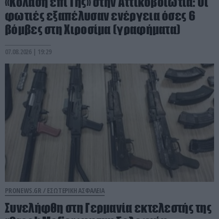
«Κόλαση επί Γης» στην Αττικοβοιωτία: Οι
φωτιές εξαπέλυσαν ενέργεια όσες 6
βόμβες στη Χιροσίμα (γραφήματα)
07.08.2026 | 19:29
PRONEWS.GR /
ΕΣΩΤΕΡΙΚΗ ΑΣΦΑΛΕΙΑ
Συνελήφθη στη Γερμανία εκτελεστής της