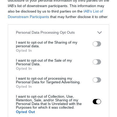
disclosure of your personal information by third parties on the
IAB’s list of downstream participants. This information may
also be disclosed by us to third parties on the
IAB’s List of
Downstream Participants
that may further disclose it to other
third parties.
PRONEWS.GR /
ΕΣΩΤΕΡΙΚΗ ΑΣΦΑΛΕΙΑ
Please note that this website/app uses one or more Google
Personal Data Processing Opt Outs
Σκιάθος: Φυλάκιση 15 μηνών στη
services and may gather and store information including but
Βρετανίδα που μέθυσε με την ανήλικη
not limited to your visit or usage behaviour. You may click to
I want to opt-out of the Sharing of my
personal data.
grant or deny consent to Google and its third-party tags to
κόρη της και προκάλεσε επεισόδιο – Τι
Opted In
use your data for below specified purposes in below Google
υποστήριξε
consent section.
I want to opt-out of the Sale of my
Personal Data.
Opted In
07.08.2026 | 21:55
I want to opt-out of processing my
Personal Data for Targeted Advertising.
Opted In
I want to opt-out of Collection, Use,
Retention, Sale, and/or Sharing of my
Personal Data that Is Unrelated with the
Purposes for which it was collected.
Opted Out