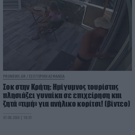
PRONEWS.GR /
ΕΣΩΤΕΡΙΚΗ ΑΣΦΑΛΕΙΑ
Σοκ στην Κρήτη: Ημίγυμνος τουρίστας
πλησιάζει γυναίκα σε επιχείρηση και
ζητά «τιμή» για ανήλικο κορίτσι! (βίντεο)
07.08.2026 | 18:35