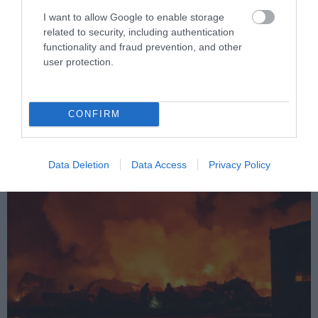
I want to allow Google to enable storage
related to security, including authentication
functionality and fraud prevention, and other
user protection.
PRONEWS.GR /
ΔΙΕΘΝΗΣ ΑΣΦΑΛΕΙΑ
Ρωσική επίθεση προκάλεσε σοβαρές
ζημιές στο γήπεδο της Τσερνομόρετς
CONFIRM
(βίντεο)
Data Deletion
Data Access
Privacy Policy
07.08.2026 | 21:46