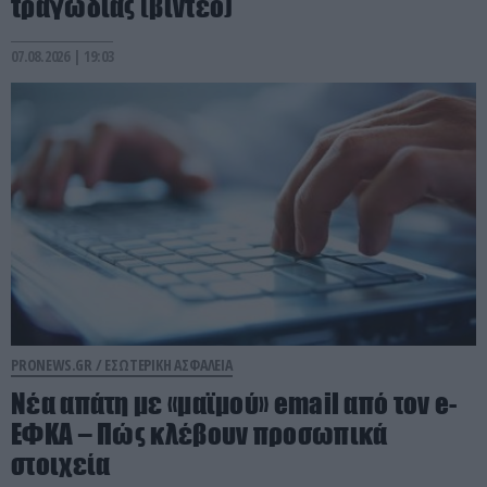
τραγωδίας (βίντεο)
07.08.2026 | 19:03
PRONEWS.GR /
ΕΣΩΤΕΡΙΚΗ ΑΣΦΑΛΕΙΑ
Νέα απάτη με «μαϊμού» email από τον e-
ΕΦΚΑ – Πώς κλέβουν προσωπικά
στοιχεία