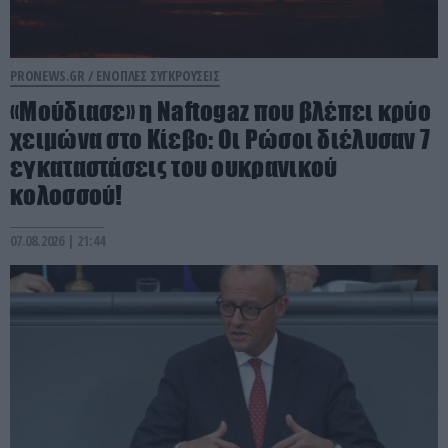
PRONEWS.GR /
ΕΝΟΠΛΕΣ ΣΥΓΚΡΟΥΣΕΙΣ
«Μούδιασε» η Naftogaz που βλέπει κρύο
χειμώνα στο Κίεβο: Οι Ρώσοι διέλυσαν 7
εγκαταστάσεις του ουκρανικού
κολοσσού!
07.08.2026 | 21:44