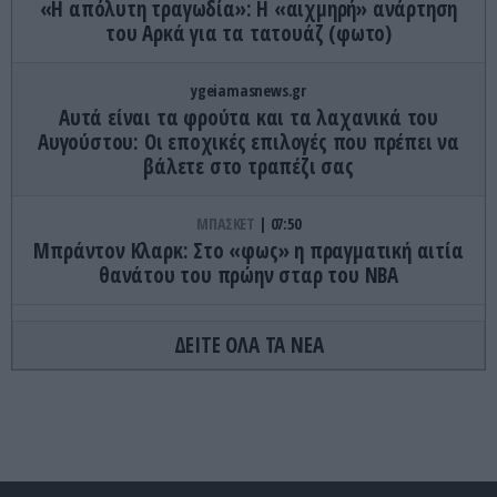
«Η απόλυτη τραγωδία»: Η «αιχμηρή» ανάρτηση
του Αρκά για τα τατουάζ (φωτο)
ygeiamasnews.gr
Αυτά είναι τα φρούτα και τα λαχανικά του
Αυγούστου: Οι εποχικές επιλογές που πρέπει να
βάλετε στο τραπέζι σας
ΜΠΑΣΚΕΤ
07:50
Μπράντον Κλαρκ: Στο «φως» η πραγματική αιτία
θανάτου του πρώην σταρ του ΝΒΑ
ΕΝΟΠΛΕΣ ΣΥΓΚΡΟΥΣΕΙΣ
07:49
ΔΕΙΤΕ ΟΛΑ ΤΑ ΝΕΑ
Ρωσικά πλήγματα με βαλλιστικούς πυραύλους
Iskander-M και drones σε Κίεβο και
Ντνιπροπετρόφσκ: Ισχυρές εκρήξεις
ΘΡΗΣΚΕΙΑ
07:41
Άγιος Τριαντάφυλλος: Ο βίος του μάρτυρα που με