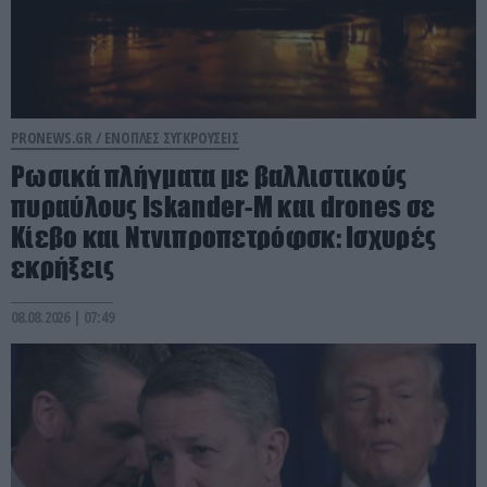
PRONEWS.GR /
ΕΝΟΠΛΕΣ ΣΥΓΚΡΟΥΣΕΙΣ
Ρωσικά πλήγματα με βαλλιστικούς
πυραύλους Iskander-M και drones σε
Κίεβο και Ντνιπροπετρόφσκ: Ισχυρές
εκρήξεις
08.08.2026 | 07:49