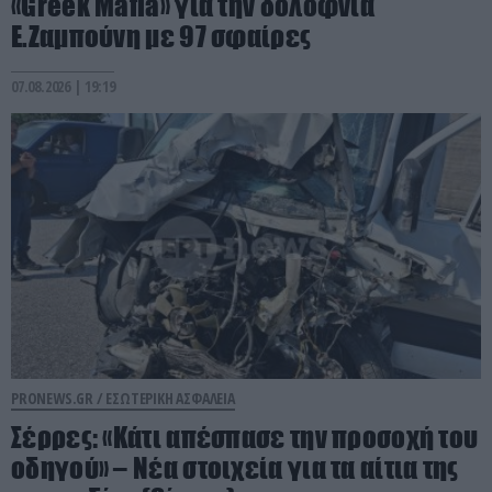
«Greek Mafia» για την δολοφνία
Ε.Ζαμπούνη με 97 σφαίρες
07.08.2026 | 19:19
PRONEWS.GR /
ΕΣΩΤΕΡΙΚΗ ΑΣΦΑΛΕΙΑ
Σέρρες: «Κάτι απέσπασε την προσοχή του
οδηγού» – Νέα στοιχεία για τα αίτια της