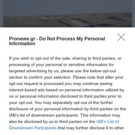
Pronews.gr -
Do Not Process My Personal
Information
If you wish to opt-out of the sale, sharing to third parties, or
processing of your personal or sensitive information for
targeted advertising by us, please use the below opt-out
PRONEWS.GR /
ΤΟΥΡΚΙΑ
section to confirm your selection. Please note that after your
opt-out request is processed you may continue seeing
Η Τουρκία και το Ιράκ υπέγραψαν
interest-based ads based on personal information utilized by
συμφωνία για τον αγωγό πετρελαίου –
us or personal information disclosed to third parties prior to
your opt-out. You may separately opt-out of the further
Μεταφορά έως 750.000 βαρέλια
disclosure of your personal information by third parties on the
ημερησίως
IAB’s list of downstream participants. This information may
also be disclosed by us to third parties on the
IAB’s List of
01.08.2026 | 16:05
Downstream Participants
that may further disclose it to other
third parties.