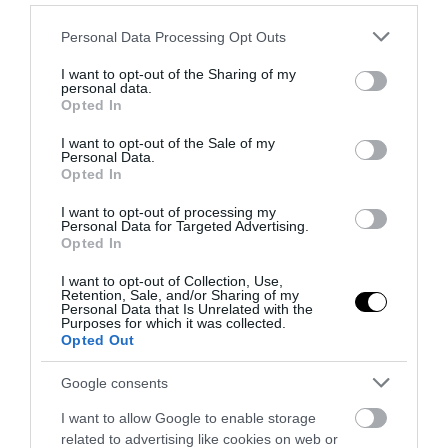
Please note that this website/app uses one or more Google
Personal Data Processing Opt Outs
services and may gather and store information including but
not limited to your visit or usage behaviour. You may click to
I want to opt-out of the Sharing of my
personal data.
grant or deny consent to Google and its third-party tags to
Opted In
use your data for below specified purposes in below Google
consent section.
I want to opt-out of the Sale of my
Personal Data.
Opted In
I want to opt-out of processing my
Personal Data for Targeted Advertising.
Opted In
PRONEWS.GR /
ΤΟΥΡΚΙΑ
I want to opt-out of Collection, Use,
Τουρκία: Στην τελική ευθεία για την
Retention, Sale, and/or Sharing of my
Personal Data that Is Unrelated with the
πρώτη πτήση του KAAN P1 – Ξεκίνησαν οι
Purposes for which it was collected.
Opted Out
δοκιμές τροχοδρόμησης
Google consents
31.07.2026 | 20:03
I want to allow Google to enable storage
related to advertising like cookies on web or