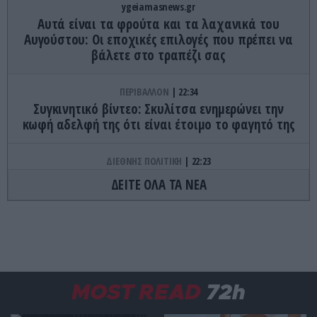
ygeiamasnews.gr
Αυτά είναι τα φρούτα και τα λαχανικά του
Αυγούστου: Οι εποχικές επιλογές που πρέπει να
βάλετε στο τραπέζι σας
ΠΕΡΙΒΑΛΛΟΝ
22:34
Συγκινητικό βίντεο: Σκυλίτσα ενημερώνει την
κωφή αδελφή της ότι είναι έτοιμο το φαγητό της
ΔΙΕΘΝΗΣ ΠΟΛΙΤΙΚΗ
22:23
ΗΠΑ: Η Γερουσία ενέκρινε νέο πακέτο κυρώσεων
ΔΕΙΤΕ ΟΛΑ ΤΑ ΝΕΑ
κατά της Ρωσίας
ΚΟΣΜΟΣ
22:21
Κλιφ Λάιονς Ντόμπι: Δραπέτευσε ο
καταδικασμένος παιδοβιαστής στη Σκωτία – Οι
οδηγίες των Αρχών προς τους πολίτες
MOST READ
72h
ΚΑΙΡΟΣ
22:14