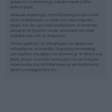
γράφει και το pronews.gr ουδεμία νομική ή άλλα
ευθύνη φέρει.
Δικαίωμα συμμετοχής στη συζήτηση έχουν μόνο όσοι
έχουν επιβεβαιώσει το email τους στην υπηρεσία
disqus. Εάν δεν έχετε ήδη επιβεβαιώσει το email σας,
μπορείτε να ζητήσετε να σας αποσταλεί νέο email
επιβεβαίωσης από το disqus.com
Όποιος χρήστης της πλατφόρμας του disqus.com
ενδιαφέρεται να αναλάβει διαχείριση (moderating)
των σχολίων στα άρθρα του pronews.gr σε εθελοντική
βάση, μπορεί να στείλει τα στοιχεία του και στοιχεία
επικοινωνίας στο
info3@pronews.gr
και θα εξεταστεί
άμεσα η υποψηφιότητά του.