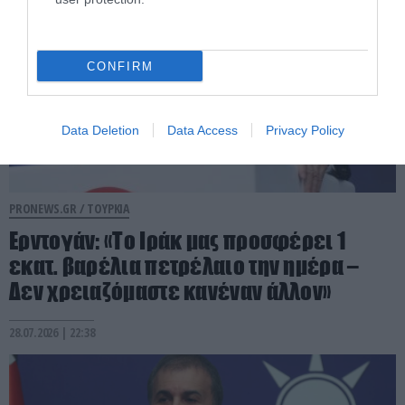
CONFIRM
Data Deletion
Data Access
Privacy Policy
PRONEWS.GR /
ΤΟΥΡΚΙΑ
Ερντογάν: «Το Ιράκ μας προσφέρει 1
εκατ. βαρέλια πετρέλαιο την ημέρα –
Δεν χρειαζόμαστε κανέναν άλλον»
28.07.2026 | 22:38