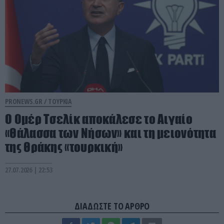
PRONEWS.GR /
ΤΟΥΡΚΙΑ
Ο Ομέρ Τσελίκ αποκάλεσε το Αιγαίο
«Θάλασσα των Νήσων» και τη μειονότητα
της Θράκης «τουρκική»
27.07.2026 | 22:53
ΔΙΑΔΩΣΤΕ ΤΟ ΑΡΘΡΟ