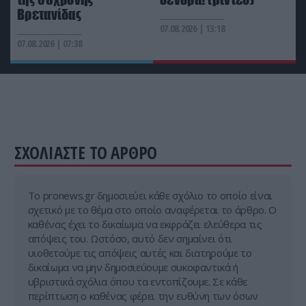
Βρετανίδας
07.08.2026 | 13:18
ΕΣΩΤΕΡΙΚΗ ΑΣΦΑΛΕΙΑ
20:28
07.08.2026 | 07:38
Φορτηγό «έφυγε» μόνο του και καρφώθηκε σε
πολυκατοικία στη Μαγνησία (φώτο)
ΣΧΟΛΙΑΣΤΕ ΤΟ ΑΡΘΡΟ
Tο pronews.gr δημοσιεύει κάθε σχόλιο το οποίο είναι
σχετικό με το θέμα στο οποίο αναφέρεται το άρθρο. Ο
καθένας έχει το δικαίωμα να εκφράζει ελεύθερα τις
απόψεις του. Ωστόσο, αυτό δεν σημαίνει ότι
υιοθετούμε τις απόψεις αυτές και διατηρούμε το
δικαίωμα να μην δημοσιεύουμε συκοφαντικά ή
υβριστικά σχόλια όπου τα εντοπίζουμε. Σε κάθε
περίπτωση ο καθένας φέρει την ευθύνη των όσων