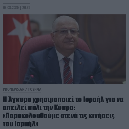
03.08.2026 | 20:32
PRONEWS.GR /
ΤΟΥΡΚΙΑ
Η Άγκυρα χρησιμοποιεί το Ισραήλ για να
απειλεί πάλι την Κύπρο:
«Παρακολουθούμε στενά τις κινήσεις
του Ισραήλ»