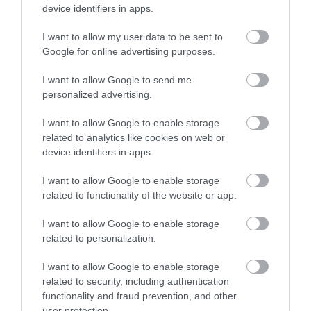
device identifiers in apps.
I want to allow my user data to be sent to
Google for online advertising purposes.
I want to allow Google to send me
personalized advertising.
I want to allow Google to enable storage
related to analytics like cookies on web or
device identifiers in apps.
PRONEWS.GR /
ΤΟΥΡΚΙΑ
Η Τουρκία «τρέχει» το UCAV Kizilelma:
I want to allow Google to enable storage
related to functionality of the website or app.
Μετά τις βολές πυραύλων αέρος-αέρος,
βολές βομβών από τις εσωτερικές
I want to allow Google to enable storage
αποθήκες
related to personalization.
I want to allow Google to enable storage
30.07.2026 | 23:24
related to security, including authentication
functionality and fraud prevention, and other
user protection.