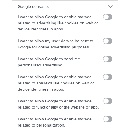
Google consents
I want to allow Google to enable storage
related to advertising like cookies on web or
device identifiers in apps.
I want to allow my user data to be sent to
PRONEWS.GR /
ΑΛΛΑ ΣΠΟΡ
Google for online advertising purposes.
«Για την Ελλάδα ρε γαμώτο»: 34 χρόνια
από το ιστορικό χρυσό της Βούλας
I want to allow Google to send me
personalized advertising.
Πατουλίδου στους Ολυμπιακούς της
Βαρκελώνης
I want to allow Google to enable storage
related to analytics like cookies on web or
device identifiers in apps.
06.08.2026 | 07:32
I want to allow Google to enable storage
related to functionality of the website or app.
I want to allow Google to enable storage
related to personalization.