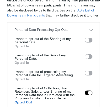
disclosure of your personal information by third parties on the
IAB’s list of downstream participants. This information may
also be disclosed by us to third parties on the
IAB’s List of
Downstream Participants
that may further disclose it to other
third parties.
Please note that this website/app uses one or more Google
Personal Data Processing Opt Outs
services and may gather and store information including but
not limited to your visit or usage behaviour. You may click to
I want to opt-out of the Sharing of my
PRONEWS.GR /
ΠΑΡΑΣΚΗΝΙΟ
personal data.
grant or deny consent to Google and its third-party tags to
Opted In
Πέθανε στα 38 του ο γιος του Μαρκ Χιουζ:
use your data for below specified purposes in below Google
consent section.
Τι είναι το «σύνδρομο αιφνίδιου
I want to opt-out of the Sale of my
Personal Data.
θανάτου» που του στέρησε την ζωή
Opted In
I want to opt-out of processing my
06.08.2026 | 09:59
Personal Data for Targeted Advertising.
Opted In
I want to opt-out of Collection, Use,
Retention, Sale, and/or Sharing of my
Personal Data that Is Unrelated with the
Purposes for which it was collected.
Opted Out