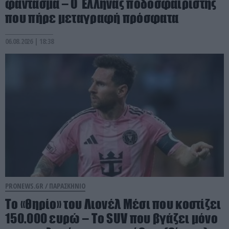
φάντασμα – Ο Έλληνας ποδοσφαιριστής
που πήρε μεταγραφή πρόσφατα
06.08.2026 | 18:38
PRONEWS.GR /
ΠΑΡΑΣΚΗΝΙΟ
Το «θηρίο» του Λιονέλ Μέσι που κοστίζει
150.000 ευρώ – Το SUV που βγάζει μόνο