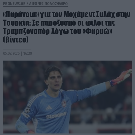
PRONEWS.GR /
ΔΙΕΘΝΕΣ ΠΟΔΟΣΦΑΙΡΟ
«Παράνοια» για τον Μοχάμεντ Σαλάχ στην
Τουρκία: Σε παροξυσμό οι φίλοι της
Τραμπζονσπόρ λόγω του «Φαραώ»
(βίντεο)
05.08.2026 | 16:29