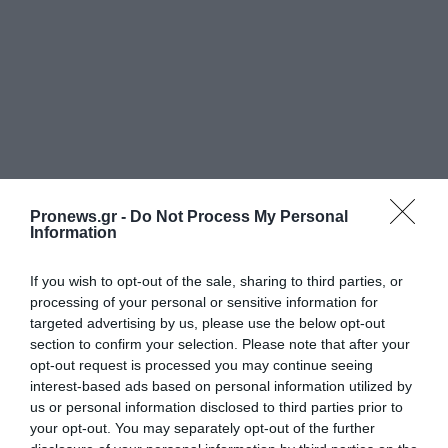
PRONEWS.GR /
ΕΛΛΗΝΙΚΟ ΠΟΔΟΣΦΑΙΡΟ
Pronews.gr -
Do Not Process My Personal
ΠΑΟΚ: Επίσημη η επιστροφή του
Information
Δ.Γιαννούλη με φοβερό βίντεο –
If you wish to opt-out of the sale, sharing to third parties, or
«Δημήτρη, ζακέτα να πάρεις»
processing of your personal or sensitive information for
targeted advertising by us, please use the below opt-out
06.08.2026 | 14:12
section to confirm your selection. Please note that after your
opt-out request is processed you may continue seeing
interest-based ads based on personal information utilized by
us or personal information disclosed to third parties prior to
your opt-out. You may separately opt-out of the further