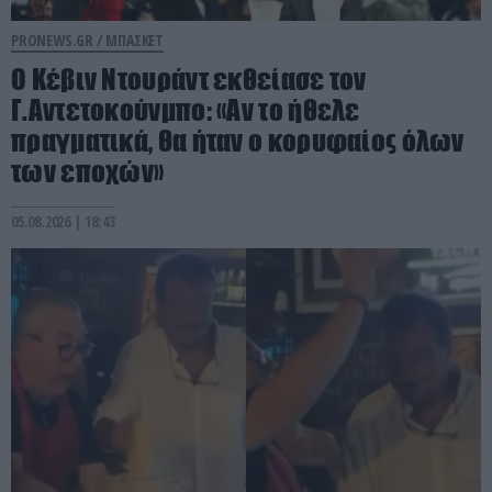
PRONEWS.GR /
ΜΠΑΣΚΕΤ
Ο Κέβιν Ντουράντ εκθείασε τον
Γ.Αντετοκούνμπο: «Αν το ήθελε
πραγματικά, θα ήταν ο κορυφαίος όλων
των εποχών»
05.08.2026 | 18:43