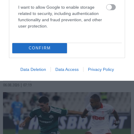
I want to allow Google to enable storage
related to security, including authentication
functionality and fraud prevention, and other
user protection.
PRONEWS.GR /
ΠΑΡΑΣΚΗΝΙΟ
CONFIRM
Το γκαράζ των εκατομμυρίων: Ο Κ.
Ρονάλντο παρουσίασε τη συλλογή του με
Ferrari, Bugatti και hypercars (φώτο)
Data Deletion
Data Access
Privacy Policy
06.08.2026 | 07:19