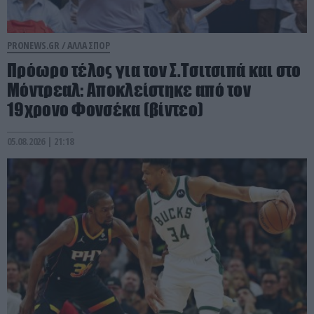
PRONEWS.GR /
ΑΛΛΑ ΣΠΟΡ
Πρόωρο τέλος για τον Σ.Τσιτσιπά και στο
Μόντρεαλ: Αποκλείστηκε από τον
19χρονο Φονσέκα (βίντεο)
05.08.2026 | 21:18