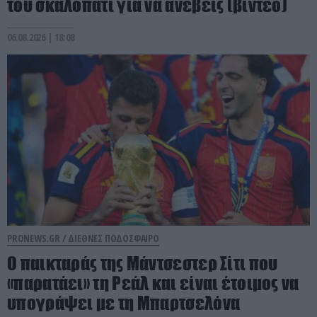
του σκαλοπάτι για να ανέβεις (βίντεο)
06.08.2026 | 18:08
PRONEWS.GR /
ΔΙΕΘΝΕΣ ΠΟΔΟΣΦΑΙΡΟ
Ο παικταράς της Μάντσεστερ Σίτι που
«παρατάει» τη Ρεάλ και είναι έτοιμος να
υπογράψει με τη Μπαρτσελόνα