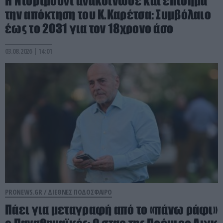
Η Ντόρτμουντ ανακοίνωσε και επίσημα
την απόκτηση του Κ.Καρέτσα: Συμβόλαιο
έως το 2031 για τον 18χρονο άσο
03.08.2026 | 14:01
PRONEWS.GR /
ΔΙΕΘΝΕΣ ΠΟΔΟΣΦΑΙΡΟ
Πάει για μεταγραφή από το «πάνω ράφι»