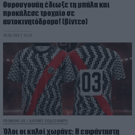
Ουρουγουάη έδιωξε τη μπάλα και
προκάλεσε τροχαίο σε
αυτοκινητόδρομο! (βίντεο)
09.08.2026 | 16:24
PRONEWS.GR /
ΔΙΕΘΝΕΣ ΠΟΔΟΣΦΑΙΡΟ
Όλοι οι καλοί χωράνε: Η ευφάνταστη