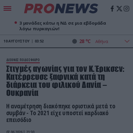
3 μονάδες κάτω η ΝΔ σε μια εβδομάδα
λόγω πυρκαγιών!
o
28
C
10
ΑΥΓΟΎΣΤΟΥ
03:52
ΔΙΕΘΝΕΣ ΠΟΔΟΣΦΑΙΡΟ
Στιγμές αγωνίας για τον Κ.Έρικσεν:
Kατέρρευσε ξαφνικά κατά τη
διάρκεια του φιλικού Δανία –
Ουκρανία
Η αναμέτρηση διακόπηκε οριστικά μετά το
συμβάν - Το 2021 είχε υποστεί καρδιακό
επεισόδιο
07.06.2026 | 21:30