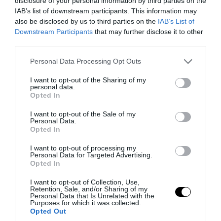
disclosure of your personal information by third parties on the
07.08.2026 | 20:50
IAB’s list of downstream participants. This information may
also be disclosed by us to third parties on the
IAB’s List of
Downstream Participants
that may further disclose it to other
third parties.
Please note that this website/app uses one or more Google
Personal Data Processing Opt Outs
services and may gather and store information including but
not limited to your visit or usage behaviour. You may click to
I want to opt-out of the Sharing of my
personal data.
grant or deny consent to Google and its third-party tags to
Opted In
use your data for below specified purposes in below Google
consent section.
I want to opt-out of the Sale of my
Personal Data.
Opted In
PRONEWS.GR /
ΔΙΕΘΝΕΣ ΠΟΔΟΣΦΑΙΡΟ
I want to opt-out of processing my
Personal Data for Targeted Advertising.
H Παρί Σεν Ζερμέν «βγάζει το «λάδι» στη
Opted In
Λίβερπουλ: Τώρα άλλαξε γνώμη για τον
I want to opt-out of Collection, Use,
Μπαρκολά και αύξησε ραγδαία την τιμή
Retention, Sale, and/or Sharing of my
Personal Data that Is Unrelated with the
Purposes for which it was collected.
07.08.2026 | 19:42
Opted Out