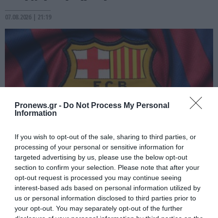
07.08.2026 | 21:19
Pronews.gr -
Do Not Process My Personal
Information
If you wish to opt-out of the sale, sharing to third parties, or
processing of your personal or sensitive information for
PRONEWS.GR /
ΔΙΕΘΝΕΣ ΠΟΔΟΣΦΑΙΡΟ
targeted advertising by us, please use the below opt-out
section to confirm your selection. Please note that after your
Η Μπαρτσελόνα ακύρωσε φιλικό
opt-out request is processed you may continue seeing
παιχνίδι στο Μαρόκο λόγω της κρίσης
interest-based ads based on personal information utilized by
στη Θέουτα
us or personal information disclosed to third parties prior to
your opt-out. You may separately opt-out of the further