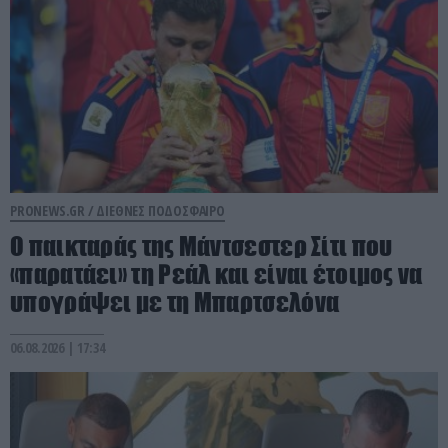
PRONEWS.GR /
ΔΙΕΘΝΕΣ ΠΟΔΟΣΦΑΙΡΟ
Ο παικταράς της Μάντσεστερ Σίτι που
«παρατάει» τη Ρεάλ και είναι έτοιμος να
υπογράψει με τη Μπαρτσελόνα
06.08.2026 | 17:34