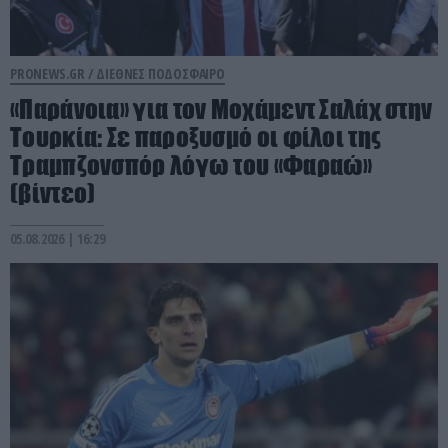
PRONEWS.GR /
ΔΙΕΘΝΕΣ ΠΟΔΟΣΦΑΙΡΟ
«Παράνοια» για τον Μοχάμεντ Σαλάχ στην
Τουρκία: Σε παροξυσμό οι φίλοι της
Τραμπζονσπόρ λόγω του «Φαραώ»
(βίντεο)
05.08.2026 | 16:29