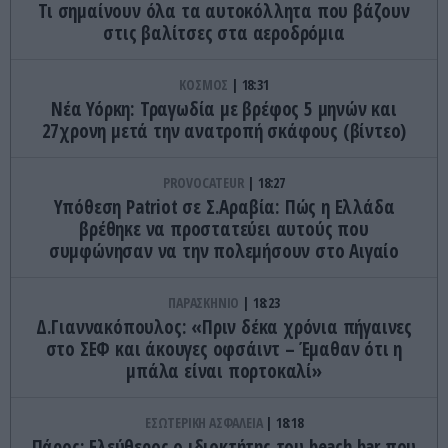
Τι σημαίνουν όλα τα αυτοκόλλητα που βάζουν
στις βαλίτσες στα αεροδρόμια
ΚΟΣΜΟΣ
18:31
Νέα Υόρκη: Τραγωδία με βρέφος 5 μηνών και
27χρονη μετά την ανατροπή σκάφους (βίντεο)
PROVOCATEUR
18:27
Υπόθεση Patriot σε Σ.Αραβία: Πώς η Ελλάδα
βρέθηκε να προστατεύει αυτούς που
συμφώνησαν να την πολεμήσουν στο Αιγαίο
ΠΑΡΑΣΚΗΝΙΟ
18:23
Δ.Γιαννακόπουλος: «Πριν δέκα χρόνια πήγαινες
στο ΣΕΦ και άκουγες οφσάιντ – Έμαθαν ότι η
μπάλα είναι πορτοκαλί»
ΕΣΩΤΕΡΙΚΗ ΑΣΦΑΛΕΙΑ
18:18
Πάρος: Ελεύθερος ο ιδιοκτήτης του beach bar που