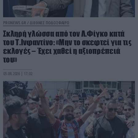
PRONEWS.GR /
ΔΙΕΘΝΕΣ ΠΟΔΟΣΦΑΙΡΟ
Σκληρή γλώσσα από τον Λ.Φίγκο κατά
του Τ.Ινφαντίνο: «Μην το σκεφτεί για τις
εκλογές – Έχει χαθεί η αξιοπρέπειά
του»
05.08.2026 | 17:02