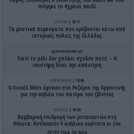
πνίγηκε το 4χρονο παιδί
ΙΣΤΟΡΙΑ
18:11
Τα μυστικά περάσματα που κρύβονται κάτω από
ιστορικές πόλεις της Ελλάδας
ygeiamasnews.gr
Γιατί το μέλι δεν χαλάει σχεδόν ποτέ; – Η
επιστήμη δίνει την απάντηση
ΠΑΡΑΣΚΗΝΙΟ
18:08
Ο Λιονέλ Μέσι έφτασε στο Ροζάριο της Αργεντινής
για την κηδεία του πατέρα του (βίντεο)
ΚΟΣΜΟΣ
18:00
Βαρβαρική επιδρομή των μεταναστών στη
Θέουτα: Ασέλγησαν 4 ανήλικα κορίτσια κι ένα
αγόρι – Τι φοβούνται οι γιατροί
ΔΕΙΤΕ ΟΛΑ ΤΑ ΝΕΑ