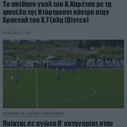
Το απίθανο γκολ του Κ.Καρέτσα με τη
φανέλα της Ντόρτμουντ κόντρα στην
Άρσεναλ του Χ.Τζόλη (βίντεο)
09.08.2026 | 17:20
PRONEWS.GR /
ΔΙΕΘΝΕΣ ΠΟΔΟΣΦΑΙΡΟ
Παίκτης σε αγώνα Β’ κατηγορίας στην