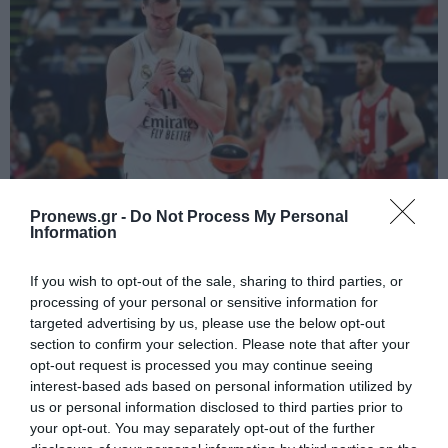
Pronews.gr -
Do Not Process My Personal
PRONEWS.GR /
ΜΠΑΣΚΕΤ
Information
Σήριαλ η υπόθεση του Μ.Χεζόνια: «Είναι
If you wish to opt-out of the sale, sharing to third parties, or
κλεισμένος» λένε στο Κλίβελαντ, «δεν
processing of your personal or sensitive information for
δώσαμε ποτέ το ΟΚ» λένε στη Μαδρίτη
targeted advertising by us, please use the below opt-out
section to confirm your selection. Please note that after your
28.07.2026 | 21:22
opt-out request is processed you may continue seeing
interest-based ads based on personal information utilized by
us or personal information disclosed to third parties prior to
your opt-out. You may separately opt-out of the further