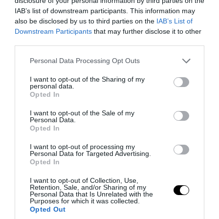
disclosure of your personal information by third parties on the
IAB’s list of downstream participants. This information may
also be disclosed by us to third parties on the
IAB’s List of
Downstream Participants
that may further disclose it to other
third parties.
Please note that this website/app uses one or more Google
Personal Data Processing Opt Outs
services and may gather and store information including but
not limited to your visit or usage behaviour. You may click to
I want to opt-out of the Sharing of my
personal data.
grant or deny consent to Google and its third-party tags to
Opted In
PRONEWS.GR /
ΜΠΑΣΚΕΤ
use your data for below specified purposes in below Google
consent section.
Ο Μ.Χεζόνια πέρασε την άλλη άκρη του
I want to opt-out of the Sale of my
Personal Data.
Ατλαντικού: Η ομάδα του ΝΒΑ με την
Opted In
οποία «έδωσε» τα χέρια
I want to opt-out of processing my
Personal Data for Targeted Advertising.
Opted In
26.07.2026 | 20:39
I want to opt-out of Collection, Use,
Retention, Sale, and/or Sharing of my
Personal Data that Is Unrelated with the
Purposes for which it was collected.
Opted Out