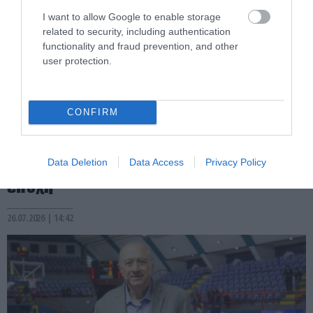
I want to allow Google to enable storage
related to security, including authentication
functionality and fraud prevention, and other
user protection.
CONFIRM
PRONEWS.GR /
ΜΠΑΣΚΕΤ
«Ασπρόμαυρη» τρέλα: Έφυγαν 5.000
διαρκείας του ΠΑΟΚ – Έτοιμοι για τη νέα
Data Deletion
Data Access
Privacy Policy
εποχή
26.07.2026 | 14:42