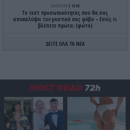
GOOD LIFE
12:30
Το τεστ προσωπικότητας που θα σας
αποκαλύψει τον μυστικό σας φόβο – Εσείς τι
βλέπετε πρώτο; (φώτο)
ΕΛΛΗΝΙΚΗ ΟΙΚΟΝΟΜΙΑ
12:27
ΔΕΙΤΕ ΟΛΑ ΤΑ ΝΕΑ
ΓΣΕΕ: Πώς θα αμειφθούν όσοι εργαστούν τον
Δεκαπενταύγουστο
SPY NEWS
12:26
Γερμανία: Συνελήφθη 33χρονος Ουκρανός για
κατασκοπεία και σχέδιο δολιοφθοράς
MOST READ
72h
ΕΣΩΤΕΡΙΚΗ ΑΣΦΑΛΕΙΑ
12:18
Δύο συλλήψεις για τον θάνατο του ηλικιωμένου
που βρέθηκε νεκρός στα Άνω Λιόσια
ΔΙΑΣΤΗΜΑ
12:17