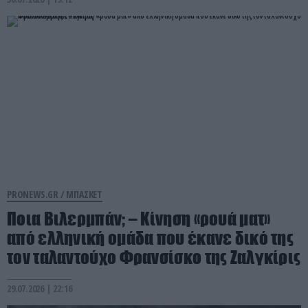
PRONEWS.GR /
ΜΠΑΣΚΕΤ
Ποια Βιλερμπάν; – Κίνηση «ρουά ματ»
από ελληνική ομάδα που έκανε δικό της
τον ταλαντούχο Φρανσίσκο της Ζαλγκίρις
29.07.2026 | 22:16