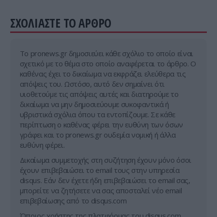
ΣΧΟΛΙΑΣΤΕ ΤΟ ΑΡΘΡΟ
Tο pronews.gr δημοσιεύει κάθε σχόλιο το οποίο είναι
σχετικό με το θέμα στο οποίο αναφέρεται το άρθρο. Ο
καθένας έχει το δικαίωμα να εκφράζει ελεύθερα τις
απόψεις του. Ωστόσο, αυτό δεν σημαίνει ότι
υιοθετούμε τις απόψεις αυτές και διατηρούμε το
δικαίωμα να μην δημοσιεύουμε συκοφαντικά ή
υβριστικά σχόλια όπου τα εντοπίζουμε. Σε κάθε
περίπτωση ο καθένας φέρει την ευθύνη των όσων
γράφει και το pronews.gr ουδεμία νομική ή άλλα
ευθύνη φέρει.
Δικαίωμα συμμετοχής στη συζήτηση έχουν μόνο όσοι
έχουν επιβεβαιώσει το email τους στην υπηρεσία
disqus. Εάν δεν έχετε ήδη επιβεβαιώσει το email σας,
μπορείτε να ζητήσετε να σας αποσταλεί νέο email
επιβεβαίωσης από το disqus.com
Όποιος χρήστης της πλατφόρμας του disqus.com