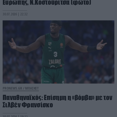
Ευρώπης, Ν.Κοστούριτσα (φώτο)
30.07.2026 | 22:32
PRONEWS.GR /
ΜΠΑΣΚΕΤ
Παναθηναϊκός: Επίσημη η «βόμβα» με τον
Σιλβέν Φρανσίσκο
30.07.2026 | 19:12