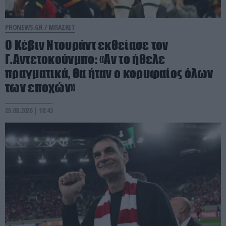
PRONEWS.GR /
ΜΠΑΣΚΕΤ
Ο Κέβιν Ντουράντ εκθείασε τον
Γ.Αντετοκούνμπο: «Αν το ήθελε
πραγματικά, θα ήταν ο κορυφαίος όλων
των εποχών»
05.08.2026 | 18:43