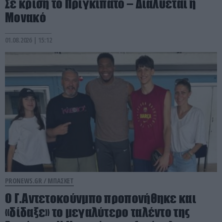
Σε κρίση το Πριγκιπάτο – Διαλύεται η
Μονακό
01.08.2026 | 15:12
PRONEWS.GR /
ΜΠΑΣΚΕΤ
Ο Γ.Αντετοκούνμπο προπονήθηκε και
«δίδαξε» το μεγαλύτερο ταλέντο της