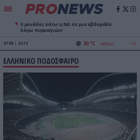
3 μονάδες κάτω η ΝΔ σε μια εβδομάδα
λόγω πυρκαγιών!
o
30
C
07
08
23:13
ΕΛΛΗΝΙΚΟ ΠΟΔΟΣΦΑΙΡΟ