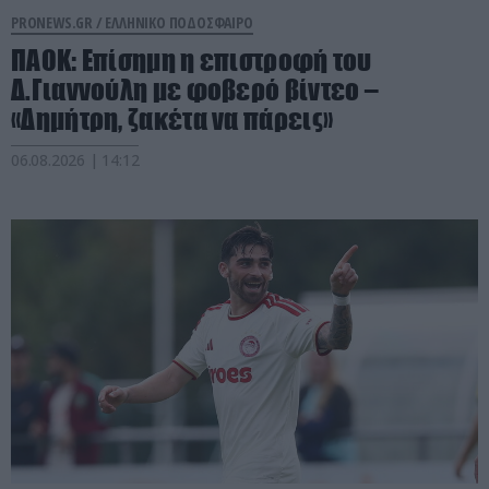
PRONEWS.GR /
ΕΛΛΗΝΙΚΟ ΠΟΔΟΣΦΑΙΡΟ
ΠΑΟΚ: Επίσημη η επιστροφή του
Δ.Γιαννούλη με φοβερό βίντεο –
«Δημήτρη, ζακέτα να πάρεις»
06.08.2026 | 14:12