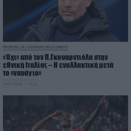
PRONEWS.GR /
ΕΛΛΗΝΙΚΟ ΠΟΔΟΣΦΑΙΡΟ
«Όχι» από τον Π.Γκουαρντιόλα στην
εθνική Ιταλίας – Η εναλλακτική μετά
το «ναυάγιο»
24.07.2026 | 15:22