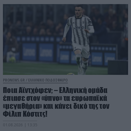
PRONEWS.GR /
ΕΛΛΗΝΙΚΟ ΠΟΔΟΣΦΑΙΡΟ
Ποια Αϊντχόφεν; – Ελληνική ομάδα
έπιασε στον «ύπνο» τα ευρωπαϊκά
«μεγαθήρια» και κάνει δικό της τον
Φίλιπ Κόστιτς!
01.08.2026 | 13:35