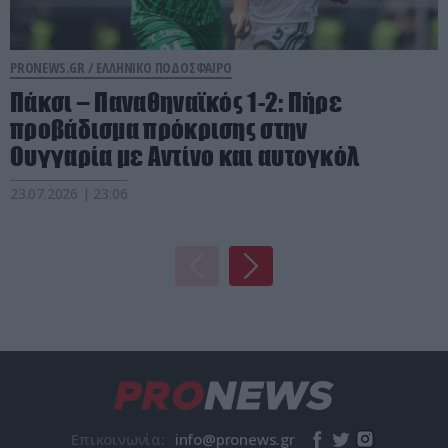
PRONEWS.GR /
ΕΛΛΗΝΙΚΟ ΠΟΔΟΣΦΑΙΡΟ
Πάκσι – Παναθηναϊκός 1-2: Πήρε
προβάδισμα πρόκρισης στην
Ουγγαρία με Αντίνο και αυτογκόλ
23.07.2026 | 23:06
Επικοινωνία: