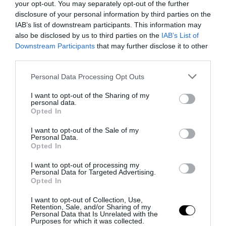
your opt-out. You may separately opt-out of the further
disclosure of your personal information by third parties on the
IAB’s list of downstream participants. This information may
also be disclosed by us to third parties on the
IAB’s List of
Downstream Participants
that may further disclose it to other
third parties.
Please note that this website/app uses one or more Google
Personal Data Processing Opt Outs
services and may gather and store information including but
not limited to your visit or usage behaviour. You may click to
I want to opt-out of the Sharing of my
personal data.
grant or deny consent to Google and its third-party tags to
Opted In
use your data for below specified purposes in below Google
consent section.
I want to opt-out of the Sale of my
Personal Data.
PRONEWS.GR /
ΕΛΛΗΝΙΚΟ ΠΟΔΟΣΦΑΙΡΟ
Opted In
Άτυχος ο Π.Παντελίδης του
I want to opt-out of processing my
Παναθηναϊκού: Υπέστη σοβαρό
Personal Data for Targeted Advertising.
Opted In
τραυματισμό στο φιλικό παιχνίδι με
την Καλλιθέα
I want to opt-out of Collection, Use,
Retention, Sale, and/or Sharing of my
Personal Data that Is Unrelated with the
31.07.2026 | 20:47
Purposes for which it was collected.