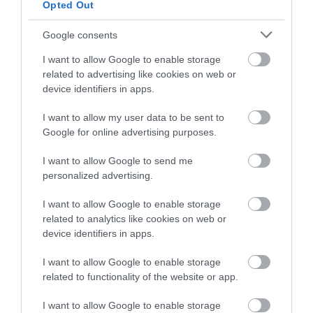
Opted Out
Google consents
I want to allow Google to enable storage
related to advertising like cookies on web or
device identifiers in apps.
I want to allow my user data to be sent to
Google for online advertising purposes.
I want to allow Google to send me
personalized advertising.
PRONEWS.GR /
ΕΛΛΗΝΙΚΟ ΠΟΔΟΣΦΑΙΡΟ
I want to allow Google to enable storage
Άρης: Κοντά στην απόκτηση του Ράφα
related to analytics like cookies on web or
device identifiers in apps.
Μιρ – Είχε καταδικαστεί σε 8,5
χρόνια φυλάκιση για σεξουαλική
I want to allow Google to enable storage
επίθεση
related to functionality of the website or app.
30.07.2026 | 16:35
I want to allow Google to enable storage