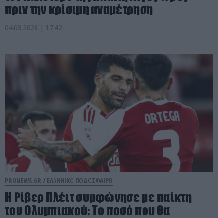
πριν την κρίσιμη αναμέτρηση
04.08.2026 | 17:42
PRONEWS.GR /
ΕΛΛΗΝΙΚΟ ΠΟΔΟΣΦΑΙΡΟ
Η Ρίβερ Πλέιτ συμφώνησε με παίκτη
του Ολυμπιακού: Το ποσό που θα