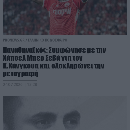
PRONEWS.GR /
ΕΛΛΗΝΙΚΟ ΠΟΔΟΣΦΑΙΡΟ
Παναθηναϊκός: Συμφώνησε με την
Χάποελ Μπερ Σεβά για τον
Κ.Κάνγκουα και ολοκληρώνει την
μεταγραφή
24.07.2026 | 13:28