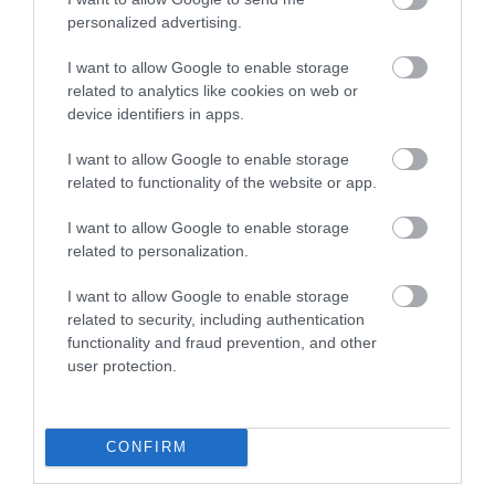
οργασμό και την στύση κατά τη διάρκεια
personalized advertising.
ερωτικών σκηνών
I want to allow Google to enable storage
ΕΣΩΤΕΡΙΚΗ ΑΣΦΑΛΕΙΑ
23:44
related to analytics like cookies on web or
Στην ΓΑΔΑ από το Λονδίνο συνοδεία αστυνομικών
device identifiers in apps.
η 46χρονη κατηγορούμενη για την Marfin
I want to allow Google to enable storage
related to functionality of the website or app.
ΕΣΩΤΕΡΙΚΗ ΑΣΦΑΛΕΙΑ
23:34
Διατάχθηκε ΕΔΕ για τους αστυνομικούς που
I want to allow Google to enable storage
εμπλέκονται στην υπόθεση της 75χρονης στα
related to personalization.
Χανιά
I want to allow Google to enable storage
related to security, including authentication
ΔΙΕΘΝΗΣ ΑΣΦΑΛΕΙΑ
23:32
functionality and fraud prevention, and other
Διοικητής συριακής μεραρχίας αναλαμβάνει
user protection.
Τούρκος – Άγκυρα: «Απειλές κατά της Συρίας είναι
σαν να απειλούν εμάς»
CONFIRM
ΜΥΣΤΙΚΙΣΜΟΣ
23:30
Οι άνθρωποι που είπαν ότι είδαν τον Παράδεισο