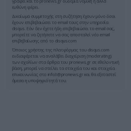
γράφει και το pronews.gr ουδεμία νομική ή άλλα
ευθύνη φέρει.
Δικαίωμα συμμετοχής στη συζήτηση έχουν μόνο όσοι
έχουν επιβεβαιώσει το email τους στην υπηρεσία
disqus. Εάν δεν έχετε ήδη επιβεβαιώσει το email σας,
μπορείτε να ζητήσετε να σας αποσταλεί νέο email
επιβεβαίωσης από το disqus.com
Όποιος χρήστης της πλατφόρμας του disqus.com
ενδιαφέρεται να αναλάβει διαχείριση (moderating)
των σχολίων στα άρθρα του pronews.gr σε εθελοντική
βάση, μπορεί να στείλει τα στοιχεία του και στοιχεία
επικοινωνίας στο
info3@pronews.gr
και θα εξεταστεί
άμεσα η υποψηφιότητά του.