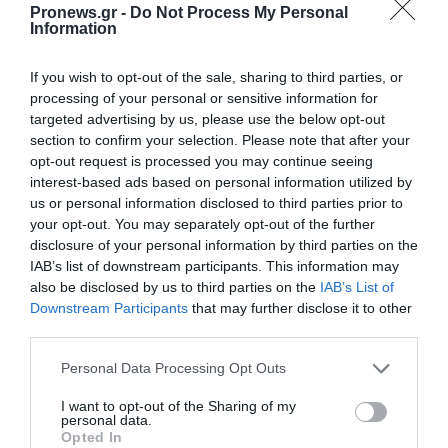
Pronews.gr -
Do Not Process My Personal
Information
If you wish to opt-out of the sale, sharing to third parties, or
processing of your personal or sensitive information for
targeted advertising by us, please use the below opt-out
section to confirm your selection. Please note that after your
opt-out request is processed you may continue seeing
interest-based ads based on personal information utilized by
us or personal information disclosed to third parties prior to
your opt-out. You may separately opt-out of the further
PRONEWS.GR /
ΑΥΤΟΔΙΟΙΚΗΣΗ
disclosure of your personal information by third parties on the
IAB’s list of downstream participants. This information may
«Επιχείρηση ελεύθερα πεζοδρόμια»
also be disclosed by us to third parties on the
IAB’s List of
στην Αθήνα: Απομακρύνθηκαν παράνομα
Downstream Participants
that may further disclose it to other
αντικείμενα από κοινόχρηστους χώρους
third parties.
Please note that this website/app uses one or more Google
Personal Data Processing Opt Outs
06.08.2026 | 11:07
services and may gather and store information including but
not limited to your visit or usage behaviour. You may click to
I want to opt-out of the Sharing of my
personal data.
grant or deny consent to Google and its third-party tags to
Opted In
use your data for below specified purposes in below Google