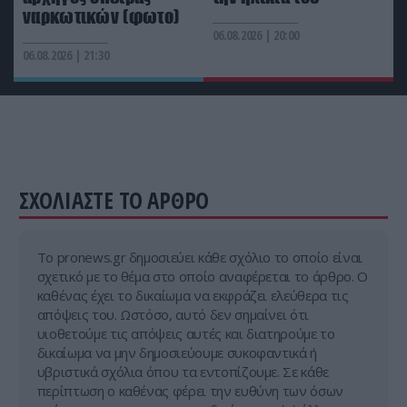
ναρκωτικών (φωτο)
ΙΣΤΟΡΙΑ
21:30
06.08.2026 | 20:00
Αυτός είναι ο Έλληνας κασκαντέρ του Τσακ Νόρις
06.08.2026 | 21:30
που έγινε αρχηγός σπείρας ναρκωτικών (φωτο)
ΣΧΟΛΙΑΣΤΕ ΤΟ ΑΡΘΡΟ
Tο pronews.gr δημοσιεύει κάθε σχόλιο το οποίο είναι
σχετικό με το θέμα στο οποίο αναφέρεται το άρθρο. Ο
καθένας έχει το δικαίωμα να εκφράζει ελεύθερα τις
απόψεις του. Ωστόσο, αυτό δεν σημαίνει ότι
υιοθετούμε τις απόψεις αυτές και διατηρούμε το
δικαίωμα να μην δημοσιεύουμε συκοφαντικά ή
υβριστικά σχόλια όπου τα εντοπίζουμε. Σε κάθε
περίπτωση ο καθένας φέρει την ευθύνη των όσων