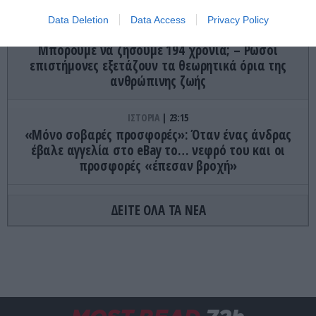
Data Deletion
Data Access
Privacy Policy
ygeiamasnews.gr
Μπορούμε να ζήσουμε 194 χρόνια; – Ρώσοι
επιστήμονες εξετάζουν τα θεωρητικά όρια της
ανθρώπινης ζωής
ΙΣΤΟΡΙΑ
23:15
«Μόνο σοβαρές προσφορές»: Όταν ένας άνδρας
έβαλε αγγελία στο eBay το… νεφρό του και οι
προσφορές «έπεσαν βροχή»
ΚΟΣΜΟΣ
23:11
ΔΕΙΤΕ ΟΛΑ ΤΑ ΝΕΑ
Τα 600 στρέμματα κληρονομιάς πίσω από το
φονικό στην Β.Καρολίνα
ΕΝΟΠΛΕΣ ΣΥΓΚΡΟΥΣΕΙΣ
23:09
Εκρήξεις στο νησί Κεσμ: Άγνωστο αν προέρχονται
από το Ιράν ή τις ΗΠΑ