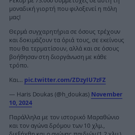
Ρεκόρ με 73.000 συμμετοχές σε αυτή τη
μοναδική γιορτή που φιλοξενεί η πόλη
μας!
Θερμά συγχαρητήρια σε όσους τρέχουν
και δοκιμάζουν τα όριά τους, σε εκείνους
που θα τερματίσουν, αλλά και σε όσους
βοήθησαν στη διοργάνωση με κάθε
τρόπο.
Και…
pic.twitter.com/ZDzyIU7zFZ
— Haris Doukas (@h_doukas)
November
10, 2024
Παράλληλα με τον ιστορικό Μαραθώνιο
και τον αγώνα δρόμου των 10 χλμ.,
διεξήχθη και ο αγώνας παιδιών (1,2 χλμ.),