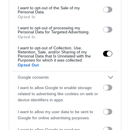
ΔΙΑΔΩΣΤΕ ΤΟ ΑΡΘΡΟ
consent section.
I want to opt-out of the Sale of my
Personal Data.
Opted In
I want to opt-out of processing my
Personal Data for Targeted Advertising.
Opted In
I want to opt-out of Collection, Use,
Retention, Sale, and/or Sharing of my
Personal Data that Is Unrelated with the
Purposes for which it was collected.
Opted Out
ΤΕΛΕΥΤΑΙΕΣ ΕΙΔΗΣΕΙΣ
Google consents
ΔΙΕΘΝΗΣ ΑΣΦΑΛΕΙΑ
23:52
I want to allow Google to enable storage
Ο Μ.Ρούμπιο έθεσε σε εφαρμογή νέα οδηγία:
related to advertising like cookies on web or
«Όποιος ζητά βίζα στις ΗΠΑ θα δείχνει τα social
device identifiers in apps.
media – Τίποτα κρυφό»
I want to allow my user data to be sent to
Google for online advertising purposes.
GOOD LIFE
23:45
Ειδικός εξηγεί: Έτσι οι ηθοποιοί «φρενάρουν» τον
I want to allow Google to send me