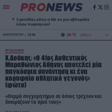
3 μονάδες κάτω η ΝΔ σε μια εβδομάδα
λόγω πυρκαγιών!
o
30
C
6
ΑΥΓΟΎΣΤΟΥ
23:56
ΑΥΤΟΔΙΟΙΚΗΣΗ
Χ.Δούκας: «Ο 41ος Αυθεντικός
Μαραθώνιος Αθήνας αποτελεί μία
παγκόσμια συνάντηση κι ένα
κορυφαίο αθλητικό γεγονός»
(φώτο)
«Θερμά συγχαρητήρια σε όσους τρέχουν και
δοκιμάζουν τα όριά τους»