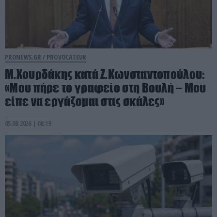
PRONEWS.GR /
PROVOCATEUR
Μ.Χουρδάκης κατά Ζ.Κωνσταντοπούλου:
«Μου πήρε το γραφείο στη Βουλή – Μου
είπε να εργάζομαι στις σκάλες»
05.08.2026 | 08:19