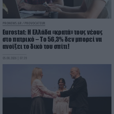
PRONEWS.GR /
PROVOCATEUR
Eurostat: Η Ελλάδα «κρατά» τους νέους
στο πατρικό – Το 56,3% δεν μπορεί να
ανοίξει το δικό του σπίτι!
05.08.2026 | 07:39