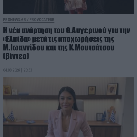
PRONEWS.GR /
PROVOCATEUR
Η νέα ανάρτηση του Θ.Αυγερινού για την
«Ελπίδα» μετά τις αποχωρήσεις της
Μ.Ιωαννίδου και της Κ.Μουτσάτσου
(βίντεο)
04.08.2026 | 20:53