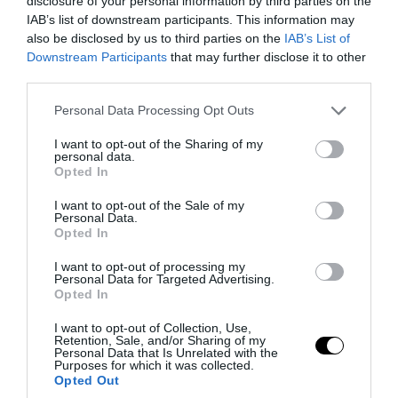
disclosure of your personal information by third parties on the
IAB’s list of downstream participants. This information may
also be disclosed by us to third parties on the
IAB’s List of
Downstream Participants
that may further disclose it to other
third parties.
Please note that this website/app uses one or more Google
Personal Data Processing Opt Outs
services and may gather and store information including but
not limited to your visit or usage behaviour. You may click to
I want to opt-out of the Sharing of my
PRONEWS.GR /
PROVOCATEUR
personal data.
grant or deny consent to Google and its third-party tags to
Opted In
Η πρώτη αφρικανική χώρα που
use your data for below specified purposes in below Google
consent section.
προσφέρθηκε για την κατάσβεση των
I want to opt-out of the Sale of my
Personal Data.
πυρκαγιών στην Ελλάδα – Τι αποκάλυψε
Opted In
ο Κ.Μητσοτάκης
I want to opt-out of processing my
Personal Data for Targeted Advertising.
Opted In
05.08.2026 | 16:19
I want to opt-out of Collection, Use,
Retention, Sale, and/or Sharing of my
Personal Data that Is Unrelated with the
Purposes for which it was collected.
Opted Out