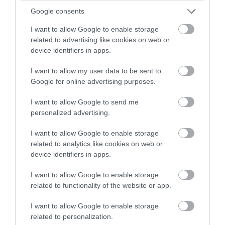
Google consents
I want to allow Google to enable storage
related to advertising like cookies on web or
device identifiers in apps.
I want to allow my user data to be sent to
Google for online advertising purposes.
PRONEWS.GR /
PROVOCATEUR
Στη δημοσιότητα η ανακοίνωση του
I want to allow Google to send me
personalized advertising.
Θ.Αυγερινού και 21 πρώην στελεχών της
«Ελπίδας» – Ποιοι οι λόγοι που
I want to allow Google to enable storage
αποχώρησαν
related to analytics like cookies on web or
device identifiers in apps.
05.08.2026 | 15:33
I want to allow Google to enable storage
related to functionality of the website or app.
I want to allow Google to enable storage
related to personalization.