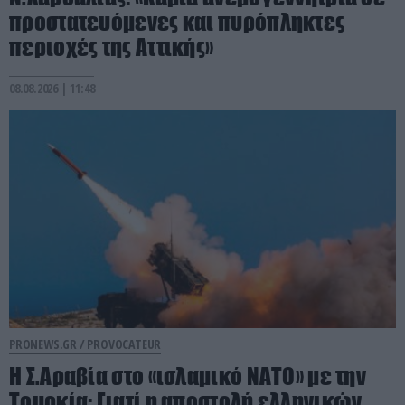
προστατευόμενες και πυρόπληκτες
περιοχές της Αττικής»
08.08.2026 | 11:48
PRONEWS.GR /
PROVOCATEUR
Η Σ.Αραβία στο «ισλαμικό ΝΑΤΟ» με την
Τουρκία: Γιατί η αποστολή ελληνικών