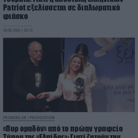
Patriot εξελίσσεται σε διπλωματικό
φιάσκο
08.08.2026 | 09:30
PRONEWS.GR /
PROVOCATEUR
«Πυρ ομαδόν» από το πρώην γραφείο
Τύπου της «Ελπίδας»: Γιατί ζητούν την