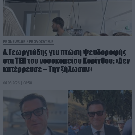
PRONEWS.GR /
PROVOCATEUR
Α.Γεωργιάδης για πτώση ψευδοροφής
στα ΤΕΠ του νοσοκομείου Κορίνθου: «Δεν
κατέρρευσε – Την ξήλωσαν»
06.08.2026 | 08:58