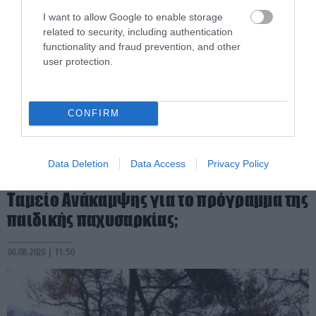
I want to allow Google to enable storage
related to security, including authentication
functionality and fraud prevention, and other
user protection.
CONFIRM
PRONEWS.GR /
PROVOCATEUR
Data Deletion
Data Access
Privacy Policy
Πού πήγαν τα 68 εκατ. ευρώ από το
Ταμείο Ανάκαμψης για το πρόγραμμα της
παιδικής παχυσαρκίας;
06.08.2026 | 11:50