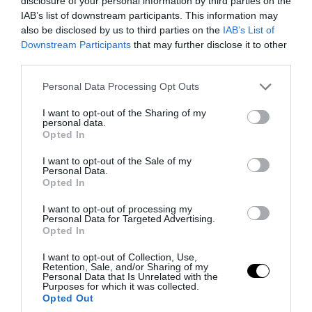
disclosure of your personal information by third parties on the
IAB’s list of downstream participants. This information may
also be disclosed by us to third parties on the
IAB’s List of
Downstream Participants
that may further disclose it to other
third parties.
Please note that this website/app uses one or more Google
Personal Data Processing Opt Outs
services and may gather and store information including but
not limited to your visit or usage behaviour. You may click to
I want to opt-out of the Sharing of my
personal data.
grant or deny consent to Google and its third-party tags to
Opted In
use your data for below specified purposes in below Google
consent section.
I want to opt-out of the Sale of my
Personal Data.
Opted In
PRONEWS.GR /
PROVOCATEUR
I want to opt-out of processing my
Ά.Γεωργιάδης και Κ.Κυρανάκης καλούν
Personal Data for Targeted Advertising.
τον Ν.Τραμπ να στηρίξει την επιστροφή
Opted In
των Γλυπτών του Παρθενώνα
I want to opt-out of Collection, Use,
Retention, Sale, and/or Sharing of my
Personal Data that Is Unrelated with the
06.08.2026 | 19:15
Purposes for which it was collected.
Opted Out