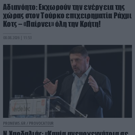
Αδιανόητο: Εκχωρούν την ενέργεια της
χώρας στον Τούρκο επιχειρηματία Ράχμι
Κοτς – «Παίρνει» όλη την Κρήτη!
08.08.2026 | 11:53
PRONEWS.GR /
PROVOCATEUR
Ν.Χαρδαλιάς: «Καμία ανεμογεννήτρια σε