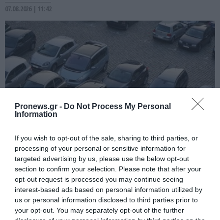
07.08.2026 | 11:42
Pronews.gr -
Do Not Process My Personal
Information
If you wish to opt-out of the sale, sharing to third parties, or
PRONEWS.GR /
PROVOCATEUR
processing of your personal or sensitive information for
targeted advertising by us, please use the below opt-out
Η απόλυρη διάλυση ενός κράτους: Ούτε
section to confirm your selection. Please note that after your
καν νέες πινακίδες κυκλοφορίας ΙΧ
opt-out request is processed you may continue seeing
μπορούν να εκδώσουν!
interest-based ads based on personal information utilized by
us or personal information disclosed to third parties prior to
your opt-out. You may separately opt-out of the further
07.08.2026 | 11:07