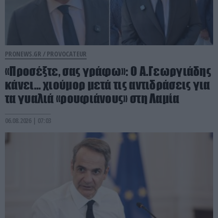
PRONEWS.GR /
PROVOCATEUR
«Προσέξτε, σας γράφω»: Ο Α.Γεωργιάδης
κάνει… χιούμορ μετά τις αντιδράσεις για
τα γυαλιά «ρουφιάνους» στη Λαμία
06.08.2026 | 07:03