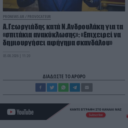
PRONEWS.GR /
PROVOCATEUR
Α.Γεωργιάδης κατά Ν.Ανδρουλάκη για τα
«σπιτάκια ανακύκλωσης»: «Επιχειρεί να
δημιουργήσει αφήγημα σκανδάλου»
05.08.2026 | 11:20
ΔΙΑΔΩΣΤΕ ΤΟ ΑΡΘΡΟ