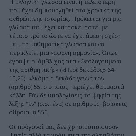
Η Ελληνική γλώσσα είναι η τελειότερη
που έχει δημιουργηθεί στα χρονικά της
ανθρώπινης ιστορίας. Πρόκειται για μια
γλώσσα που έχει κατασκευαστεί με
τέτοιο τρόπο ώστε να έχει άμεση σχέση
με… τη μαθηματική γλώσσα και να
περικλείει μια «αφανή αρμονία«. Όπως
έγραψε ο Ιάμβλιχος στα «Θεολογούμενα
της αριθμητικής» («Περί δεκάδος» 64-
15,20): «Ακόμα η δεκάδα γεννά τον
(αριθμό) 55, ο οποίος περιέχει θαυμαστά
κάλλη. Εάν δε υπολογίσεις τα ψηφία της
λέξης “εν” (σ.σ.: ένα) σε αριθμούς, βρίσκεις
άθροισμα 55″.
Οι πρόγονοί μας δεν χρησιμοποιούσαν
ψηφία αλλά τα γράμματα της αλφαβήτου