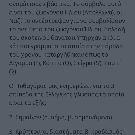
ονομάτισαν Σβάστικα. Το σύμβολο αυτό
είναι του ζωογόνου Ηλίου (Απόλλωνα), οι
Ναζί το αντέστρεψαν για να συμβολίσουν
το αντίθετο του ζωογόνου Ήλιου, δηλαδή
του σκοτεινού θανάτου.Υπήρχαν ακόμα
κάποια γράμματα τα οποία στην πάροδο
του χρόνου καταργήθηκαν όπως το
Δίγαμμα (F), Κόππα (Q), Στίγμα (S’), Σαμπί
(ϡ)
Ο Πυθαγόρας μας ενημερώνει για τα 3
επίπεδα της Ελληνικής γλώσσας τα οποία
είναι τα εξής:
2. Σημαίνον (α. σήμα, β. σημαινόμενο)
3. Κρύπτον (α. διαστήματα β. κραδασμός