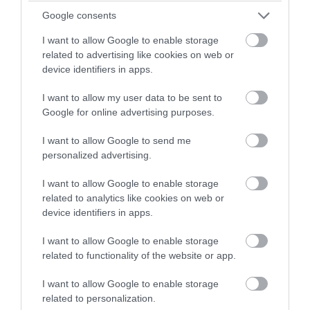
(=εκ -του- έλικος, DNA) του νου-ψυχής
Google consents
προς τον Δημιουργό. Έναν Δημιουργό
I want to allow Google to enable storage
που δημιούργησε βάσει αυτών των
related to advertising like cookies on web or
τεσσάρων επιστημών. 27 σύμβολα-
device identifiers in apps.
αριθμοί με αριθμητική αξία συνθέτουν το
I want to allow my user data to be sent to
Ελληνικό Αλφάβητο, 3 ομάδες από 9
Google for online advertising purposes.
σύμβολα-αριθμούς η κάθε ομάδα, με
άθροισμα κάθε ομάδας 45, 450,
I want to allow Google to send me
personalized advertising.
4.500.ΑΛΦΑ = 1+30+500+1= 532 =>5+3+2=
10 => 1+0= 1
I want to allow Google to enable storage
related to analytics like cookies on web or
ΕΝ = 5+50 = 55 => 5+5 = 10 => 1+0= 1
device identifiers in apps.
I want to allow Google to enable storage
ΟΜΙΚΡΟΝ = 70+40+10+20+100+70+50=
related to functionality of the website or app.
360, όσες και οι μοίρες του κύκλου
I want to allow Google to enable storage
Για να είμαστε σε θέση να κατανοήσουμε
related to personalization.