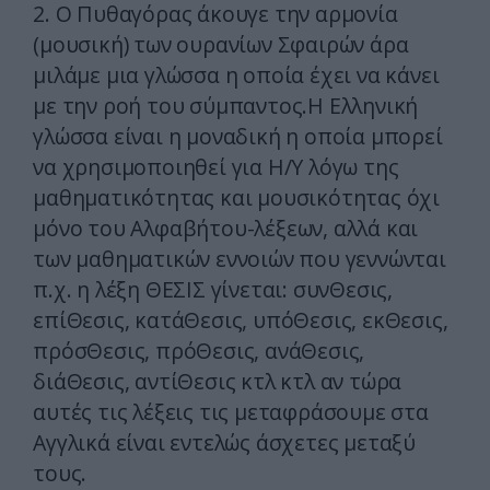
2. Ο Πυθαγόρας άκουγε την αρμονία
(μουσική) των ουρανίων Σφαιρών άρα
μιλάμε μια γλώσσα η οποία έχει να κάνει
με την ροή του σύμπαντος.Η Ελληνική
γλώσσα είναι η μοναδική η οποία μπορεί
να χρησιμοποιηθεί για Η/Υ λόγω της
μαθηματικότητας και μουσικότητας όχι
μόνο του Αλφαβήτου-λέξεων, αλλά και
των μαθηματικών εννοιών που γεννώνται
π.χ. η λέξη ΘΕΣΙΣ γίνεται: συνΘεσις,
επίΘεσις, κατάΘεσις, υπόΘεσις, εκΘεσις,
πρόσΘεσις, πρόΘεσις, ανάΘεσις,
διάΘεσις, αντίΘεσις κτλ κτλ αν τώρα
αυτές τις λέξεις τις μεταφράσουμε στα
Αγγλικά είναι εντελώς άσχετες μεταξύ
τους.