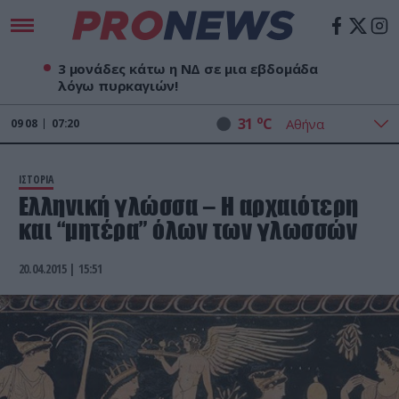
3 μονάδες κάτω η ΝΔ σε μια εβδομάδα
λόγω πυρκαγιών!
o
31
C
09
08
07:20
ΙΣΤΟΡΙΑ
Ελληνική γλώσσα – Η αρχαιότερη
και “μητέρα” όλων των γλωσσών
20.04.2015 | 15:51