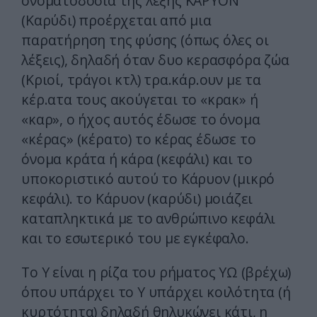
ονοματοδοσία της λέξης ΚΑΡΥΟΝ
(Καρύδι) προέρχεται από μια
παρατήρηση της φύσης (όπως όλες οι
λέξεις), δηλαδή όταν δυο κερασφόρα ζώα
(Κριοί, τράγοι κτλ) τρα.κάρ.ουν με τα
κέρ.ατα τους ακούγεται το «κρακ» ή
«καρ», ο ήχος αυτός έδωσε το όνομα
«κέρας» (κέρατο) το κέρας έδωσε το
όνομα κράτα ή κάρα (κεφάλι) και το
υποκοριστικό αυτού το Κάρυον (μικρό
κεφάλι). το Κάρυον (καρύδι) μοιάζει
καταπληκτικά με το ανθρώπινο κεφάλι
και το εσωτερικό του με εγκέφαλο.
Το Υ είναι η ρίζα του ρήματος ΥΩ (βρέχω)
όπου υπάρχει το Υ υπάρχει κοιλότητα (ή
κυρτότητα) δηλαδή θηλυκώνει κάτι, η