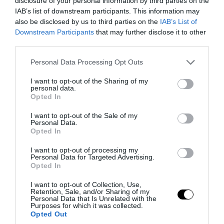
disclosure of your personal information by third parties on the
οπότε κατ επέκταση και κάθε λέξη είναι
IAB’s list of downstream participants. This information may
ένας αριθμός. Μια τεράστια γνώση
also be disclosed by us to third parties on the
IAB’s List of
Downstream Participants
that may further disclose it to other
κλειδωμένη-κωδικοποιημένη μέσα λέξεις
third parties.
λόγω της μαθηματικών τιμών που έχουν.
Please note that this website/app uses one or more Google
Personal Data Processing Opt Outs
Ένας από τους Πρωτοπόρους επί του
services and may gather and store information including but
θέματος ήταν ο μέγιστος Πυθαγόρας.
not limited to your visit or usage behaviour. You may click to
I want to opt-out of the Sharing of my
personal data.
grant or deny consent to Google and its third-party tags to
Opted In
Οι αριθμοί, τα σχήματα, η αρμονία και τα
use your data for below specified purposes in below Google
consent section.
άστρα έχουν κάτι κοινό, έτσι αντίστοιχα
I want to opt-out of the Sale of my
Personal Data.
τα μαθηματικά (αριθμοί) η γεωμετρία
Opted In
(σχήματα) η αρμονία(μουσική) και η
I want to opt-out of processing my
αστρο-νομία (αστήρ=α-χωρίς- στήριγμα +
Personal Data for Targeted Advertising.
Opted In
φυσικοί νόμοι που τα διέπουν) ήταν
αδελφές επιστήμες κατά τον Πυθαγόρα,
I want to opt-out of Collection, Use,
Retention, Sale, and/or Sharing of my
που με την συγκεκριμένη σειρά που
Personal Data that Is Unrelated with the
Purposes for which it was collected.
αναφέραμε ήταν η σκάλα για την εξέλιξη
Opted Out