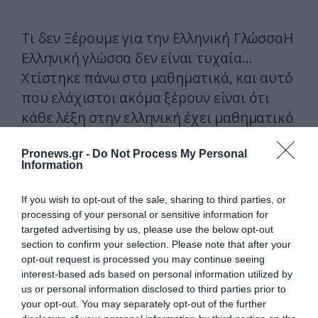
Τι δεν Ξέρουμε για την Ελληνική ΓλώσσαΗ
Ελληνική γλώσσα δεν είναι τυχαία…
Χτίστηκε πάνω στα μαθηματικά, και αυτό
που ελάχιστοι ακόμα ξέρουν είναι ότι
κάθε λέξη στην ελληνική έχει μαθηματικό
υπόβαθρο. Τα γράμματα στην Ελληνική
Pronews.gr -
Do Not Process My Personal
γλώσσα δεν είναι στείρα σύμβολα. Όρθια,
Information
ανάποδα με ειδικό τονισμό, αποτελούσαν
το σύνολο των 1620 συμβόλων που
If you wish to opt-out of the sale, sharing to third parties, or
χρησιμοποιούνταν στην Αρμονία
processing of your personal or sensitive information for
targeted advertising by us, please use the below opt-out
(Μουσική στα νεοΕλληνικά).
section to confirm your selection. Please note that after your
opt-out request is processed you may continue seeing
Η πιο σημαντική τους ιδιότητα είναι ότι
interest-based ads based on personal information utilized by
το κάθε γράμμα έχει μια αριθμητική τιμή/
us or personal information disclosed to third parties prior to
your opt-out. You may separately opt-out of the further
αξία, κάθε γράμμα είναι ένας αριθμός,