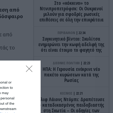
Στο «κόκκινο» το
Ντνιπροπετρόφσκ: Οι Ουκρανοί
θεση από
μιλούν για σφοδρές ρωσικές
οδόσφαιρο
επιθέσεις σε όλη την επικράτεια
ΠΕΡΙΒΑΛΛΟΝ
22:34
ε από
Συγκινητικό βίντεο: Σκυλίτσα
ενημερώνει την κωφή αδελφή της
ντάς το
ότι είναι έτοιμο το φαγητό της
ΔΙΕΘΝΗΣ ΠΟΛΙΤΙΚΗ
22:23
ΗΠΑ: Η Γερουσία ενέκρινε νέο
πακέτο κυρώσεων κατά της
Ρωσίας
sonal or
ection to
ou may
ΚΟΣΜΟΣ
22:21
 personal
Κλιφ Λάιονς Ντόμπι: Δραπέτευσε
out of the
ο καταδικασμένος παιδοβιαστής
 downstream
στη Σκωτία – Οι οδηγίες των