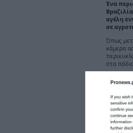
Ένα περι
Βραζιλία
αγέλη εν
σε αγροτ
Όπως μετ
κάμερα ασ
περικυκλώ
στα πόδια
Δείτε το 
Pronews.g
If you wish 
sensitive in
confirm you
continue se
information 
further disc