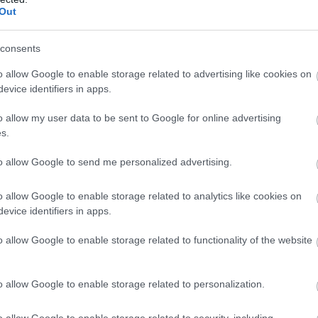
όμενο άσκησης διώξεων για πλημμελή επίβ
Out
 πρόκληση σωματικής βλάβης, ενώ ερευνάτα
ση διαβίωσης των σκύλων.
consents
τραυματίστηκε και σύμφωνα με την οικογένειά τ
o allow Google to enable storage related to advertising like cookies on
evice identifiers in apps.
πίζει πλέον έντονο φόβο και ψυχολογική ανασφά
νότητά του.
o allow my user data to be sent to Google for online advertising
s.
ΣΗΜΕΡΑ
to allow Google to send me personalized advertising.
τάνος του Μπρούνει αφαίρεσε όλους τους τίτλους
τα από την σύζυγό του
o allow Google to enable storage related to analytics like cookies on
evice identifiers in apps.
όκκινο» το Ντνιπροπετρόφσκ: Οι Ουκρανοί μιλούν
ς ρωσικές επιθέσεις σε όλη την επικράτεια
o allow Google to enable storage related to functionality of the website
ητικό βίντεο: Σκυλίτσα ενημερώνει την κωφή αδελ
έτοιμο το φαγητό της
o allow Google to enable storage related to personalization.
o allow Google to enable storage related to security, including