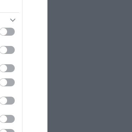
λεψη των
ι και η
ΕΣΩΤΕΡΙΚΗ ΑΣΦΑΛΕΙΑ
22:05
Πόρτο Γερμενό: Σκύλος γύρισε
σοβαρά τραυματισμένος στο
ου,
σπίτι που τον φρόντιζαν μία
λεια στην
εβδομάδα μετά τη φωτιά (φώτο)
ΚΥΠΡΟΣ
22:04
Μοναχός στην Πάφο επιτέθηκε με
μαχαίρι και τραυμάτισε δύο
άτομα
 και τα
ΕΣΩΤΕΡΙΚΗ ΑΣΦΑΛΕΙΑ
21:55
 για
Σκιάθος: Φυλάκιση 15 μηνών στη
Βρετανίδα που μέθυσε με την
φή της ότι
ανήλικη κόρη της και προκάλεσε
επεισόδιο – Τι υποστήριξε
ΕΣΩΤΕΡΙΚΗ ΑΣΦΑΛΕΙΑ
21:55