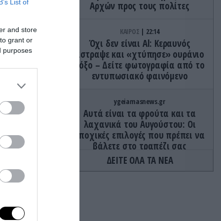
B’s List of
Αρχών προς τους πολίτες
er and store
ΚΑΙΡΟΣ
22:14
to grant or
Όχι δεν είναι Al: Κεραυνός
ed purposes
άστραψε και «χτύπησε» ουράνιο
τόξο – Δείτε φωτογραφία από το
εντυπωσιακό φαινόμενο
ygeiamasnews.gr
Αυτά είναι τα φρούτα και τα
γές του
λαχανικά του Αυγούστου: Οι
ς από το
εποχικές επιλογές που πρέπει να
βάλετε στο τραπέζι σας
ΔΕΙΤΕ ΟΛΑ ΤΑ ΝΕΑ
ύλων
ΠΑΡΑΣΚΗΝΙΟ
22:10
 επίθεσης
Ο Ενές Καντέρ δήλωσε συμμετοχή
για να αγωνιστεί στο γυναικείο
NBA και προκάλεσε αντιδράσεις
εξετάζουν
(φώτο)