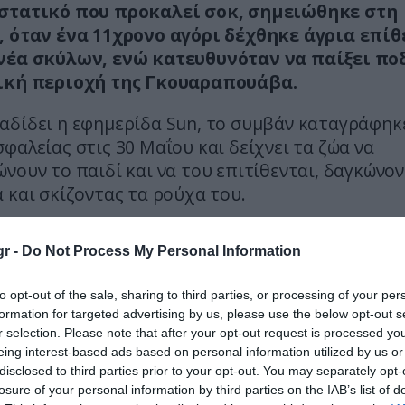
στατικό που προκαλεί σοκ, σημειώθηκε στη
, όταν ένα 11χρονο αγόρι δέχθηκε άγρια επί
νέα σκύλων, ενώ κατευθυνόταν να παίξει π
ική περιοχή της Γκουαραπουάβα.
αδίδει η εφημερίδα Sun, το συμβάν καταγράφηκ
φαλείας στις 30 Μαΐου και δείχνει τα ζώα να
νουν το παιδί και να του επιτίθενται, δαγκώνο
 και σκίζοντας τα ρούχα του.
βίντεο:
r -
Do Not Process My Personal Information
to opt-out of the sale, sharing to third parties, or processing of your per
formation for targeted advertising by us, please use the below opt-out s
r selection. Please note that after your opt-out request is processed y
eing interest-based ads based on personal information utilized by us or
disclosed to third parties prior to your opt-out. You may separately opt-
losure of your personal information by third parties on the IAB’s list of