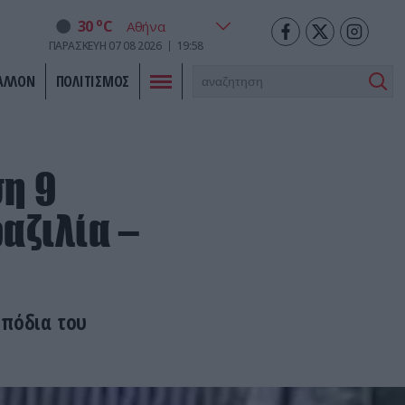
o
30
C
ΠΑΡΑΣΚΕΥΗ
07
08
2026
19:58
ΑΛΛΟΝ
ΠΟΛΙΤΙΣΜΟΣ
ση 9
αζιλία –
 πόδια του