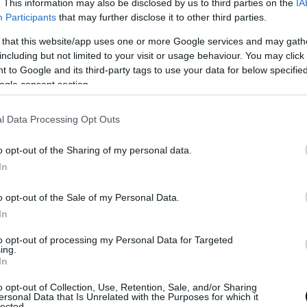
. This information may also be disclosed by us to third parties on the
IA
Participants
that may further disclose it to other third parties.
 that this website/app uses one or more Google services and may gath
including but not limited to your visit or usage behaviour. You may click 
 to Google and its third-party tags to use your data for below specifi
ogle consent section.
l Data Processing Opt Outs
o opt-out of the Sharing of my personal data.
προσπάθειές του να προστατευθεί και τις κραυ
In
ια, ο φίλος που τον συνόδευε έφυγε τρομαγμένο
o opt-out of the Sale of my Personal Data.
In
ε τη μητέρα του παιδιού, ο ιδιοκτήτης των σκ
to opt-out of processing my Personal Data for Targeted
α πέρασε από την περιοχή κατά τη διάρκεια της
ing.
παρέμβει.
In
o opt-out of Collection, Use, Retention, Sale, and/or Sharing
 έχουν ήδη ταυτοποιήσει τον ιδιοκτήτη και 
ersonal Data that Is Unrelated with the Purposes for which it
lected.