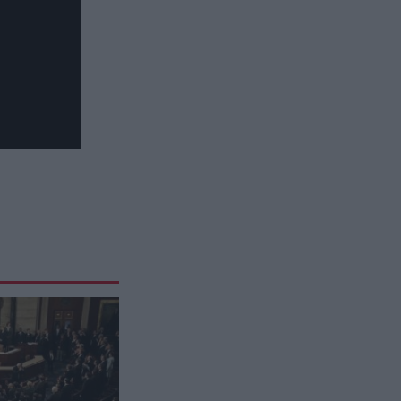
«Πυρ ομαδόν» από το πρώην
γραφείο Τύπου της «Ελπίδας»:
Γιατί ζητούν την δημοσιοποίηση
των πρακτικών
ΚΟΣΜΟΣ
21:32
Τα κρατικά ΜΜΕ στην Βόρεια
Κορέα προτείνουν… σούπα με
κρέας σκύλου για τον καύσωνα
CELEBRITIES
21:30
Φραντσέσκα Τόκα: Κορμάρα η
Ιταλίδα καλλονή της Eurovision –
Οι γυμνές φωτογραφίες στην
μπανιέρα που εντυπωσίασαν
ΔΙΕΘΝΕΣ ΠΟΔΟΣΦΑΙΡΟ
21:19
Πανάκριβη η μπάλα από το «χέρι
του θεού» – Ζαλίζει η εκτίμησή