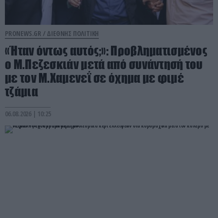
PRONEWS.GR /
ΔΙΕΘΝΗΣ ΠΟΛΙΤΙΚΗ
«Ήταν όντως αυτός;»: Προβληματισμένος
ο Μ.Πεζεσκιάν μετά από συνάντησή του
με τον Μ.Χαμενεΐ σε όχημα με φιμέ
τζάμια
06.08.2026 | 10:25