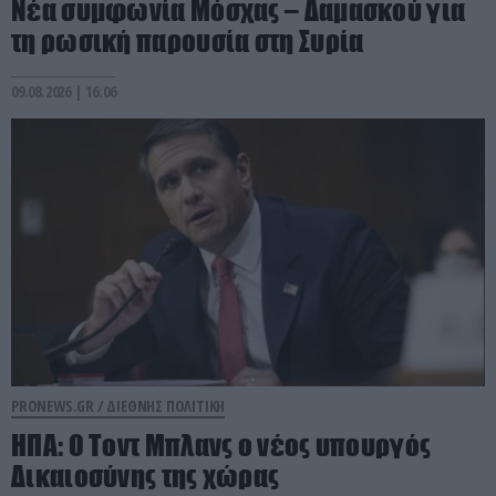
Νέα συμφωνία Μόσχας – Δαμασκού για
τη ρωσική παρουσία στη Συρία
09.08.2026 | 16:06
PRONEWS.GR /
ΔΙΕΘΝΗΣ ΠΟΛΙΤΙΚΗ
ΗΠΑ: Ο Τοντ Μπλανς ο νέος υπουργός
Δικαιοσύνης της χώρας