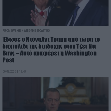
PRONEWS.GR /
ΔΙΕΘΝΗΣ ΠΟΛΙΤΙΚΗ
Έδωσε ο Ντόναλντ Τραμπ από τώρα το
δαχτυλίδι της διαδοχής στον Τζέι Ντι
Βανς – Αυτό αναφέρει η Washington
Post
06.08.2026 | 19:47