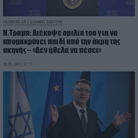
PRONEWS.GR /
ΔΙΕΘΝΗΣ ΠΟΛΙΤΙΚΗ
Ν.Τραμπ: Διέκοψε ομιλία του για να
απομακρύνει παιδί από την άκρη της
σκηνής – «Δεν ήθελα να πέσει»
06.08.2026 | 07:51