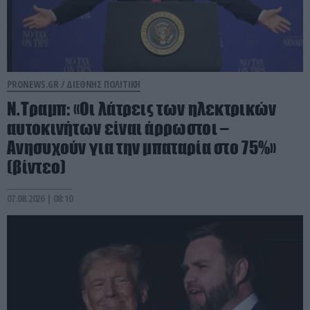
PRONEWS.GR /
ΔΙΕΘΝΗΣ ΠΟΛΙΤΙΚΗ
Ν.Τραμπ: «Οι λάτρεις των ηλεκτρικών
αυτοκινήτων είναι άρρωστοι –
Ανησυχούν για την μπαταρία στο 75%»
(βίντεο)
07.08.2026 | 08:10