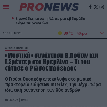
3 μονάδες κάτω η ΝΔ σε μια εβδομάδα
λόγω πυρκαγιών!
o
30
C
10
08
09:23
ΔΙΕΘΝΗΣ ΠΟΛΙΤΙΚΗ
«Μυστική» συνάντηση Β.Πούτιν και
Γ.Σρέντερ στο Κρεμλίνο – Τι του
ζήτησε ο Ρώσος πρόεδρος
Ο Γιούρι Ουσακόφ αποκάλυψε στο ρωσικό
πρακτορείο ειδήσεων Interfax, την μέχρι τώρα
ιδιωτική συνάντηση των δύο ανδρών
06.06.2026 | 07:33