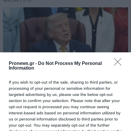
08.08.2026 | 12:59
Pronews.gr -
Do Not Process My Personal
Information
If you wish to opt-out of the sale, sharing to third parties, or
PRONEWS.GR /
ΔΙΕΘΝΗΣ ΠΟΛΙΤΙΚΗ
processing of your personal or sensitive information for
Ν.Τραμπ: Προσφεύγει στο Ανώτατο
targeted advertising by us, please use the below opt-out
Δικαστήριο μετά το «μπλόκο» στην
section to confirm your selection. Please note that after your
opt-out request is processed you may continue seeing
κατασκευή της νέας αίθουσας χορού
interest-based ads based on personal information utilized by
στον Λευκό Οίκο
us or personal information disclosed to third parties prior to
your opt-out. You may separately opt-out of the further