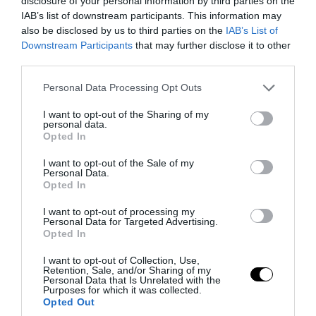
08.08.2026 | 09:20
disclosure of your personal information by third parties on the
IAB’s list of downstream participants. This information may
also be disclosed by us to third parties on the
IAB’s List of
Downstream Participants
that may further disclose it to other
third parties.
Please note that this website/app uses one or more Google
Personal Data Processing Opt Outs
services and may gather and store information including but
not limited to your visit or usage behaviour. You may click to
I want to opt-out of the Sharing of my
personal data.
grant or deny consent to Google and its third-party tags to
Opted In
use your data for below specified purposes in below Google
consent section.
I want to opt-out of the Sale of my
Personal Data.
Opted In
PRONEWS.GR /
ΔΙΕΘΝΗΣ ΠΟΛΙΤΙΚΗ
I want to opt-out of processing my
ΗΠΑ: Πακέτο 1 δισ. δολαρίων για «την
Personal Data for Targeted Advertising.
Opted In
ασφάλεια της Κολομβίας» του νέου
I want to opt-out of Collection, Use,
προέδρου Α.Ντε Λα Εσπριέγια
Retention, Sale, and/or Sharing of my
Personal Data that Is Unrelated with the
Purposes for which it was collected.
08.08.2026 | 07:37
Opted Out