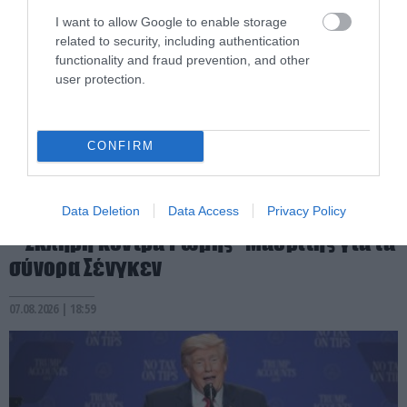
I want to allow Google to enable storage
related to security, including authentication
functionality and fraud prevention, and other
user protection.
CONFIRM
PRONEWS.GR /
ΔΙΕΘΝΗΣ ΠΟΛΙΤΙΚΗ
Τ.Μελόνι «Δεν δεχόμαστε τελεσίγραφα»
Data Deletion
Data Access
Privacy Policy
– Σκληρή κόντρα Ρώμης–Μαδρίτης για τα
σύνορα Σένγκεν
07.08.2026 | 18:59