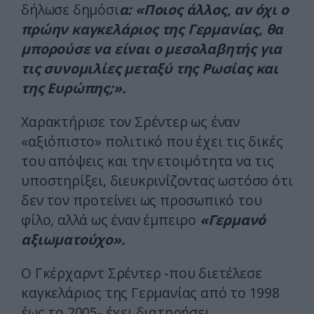
δήλωσε δημόσι
α: «Ποιος άλλος, αν όχι ο
πρώην καγκελάριος της Γερμανίας, θα
μπορούσε να είναι ο μεσολαβητής για
τις συνομιλίες μεταξύ της Ρωσίας και
της Ευρώπης;».
Χαρακτήρισε τον Σρέντερ ως έναν
«αξιόπιστο» πολιτικό που έχει τις δικές
του απόψεις και την ετοιμότητα να τις
υποστηρίξει, διευκρινίζοντας ωστόσο ότι
δεν τον προτείνει ως προσωπικό του
φίλο, αλλά ως έναν έμπειρο
«Γερμανό
αξιωματούχο».
Ο Γκέρχαρντ Σρέντερ -που διετέλεσε
καγκελάριος της Γερμανίας από το 1998
έως το 2005- έχει διατηρήσει