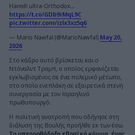
Haredi ultra-Orthodox…
https://t.co/GDb9iMqL9C
pic.twitter.com/izlx3xz5q6
— Mario Nawfal (@MarioNawfal)
May 20,
2026
Στο κάδρο αυτό βρίσκεται και ο
Ντόναλντ Τραμπ, ο οποίος εμφανίζεται
εγκλωβισμένος σε ένα πολεμικό μέτωπο,
στο οποίο ενεπλάκη σε εξαιρετικά στενή
συνεργασία με τον Ισραηλινό
πρωθυπουργό.
Η πολιτική ανατροπή που οδήγησε στη
διάλυση της Βουλής προήλθε εκ των έσω.
Το υπερορθόδοξο εβραϊκό κόμμα, ένας