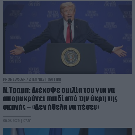
PRONEWS.GR /
ΔΙΕΘΝΗΣ ΠΟΛΙΤΙΚΗ
Ν.Τραμπ: Διέκοψε ομιλία του για να
απομακρύνει παιδί από την άκρη της
σκηνής – «Δεν ήθελα να πέσει»
06.08.2026 | 07:51