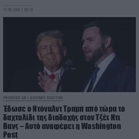
07.08.2026 | 08:10
PRONEWS.GR /
ΔΙΕΘΝΗΣ ΠΟΛΙΤΙΚΗ
Έδωσε ο Ντόναλντ Τραμπ από τώρα το
δαχτυλίδι της διαδοχής στον Τζέι Ντι
Βανς – Αυτό αναφέρει η Washington
Post