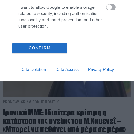
ισραηλινού λόμπι!
I want to allow Google to enable storage
related to security, including authentication
07.08.2026 | 11:35
functionality and fraud prevention, and other
user protection.
CONFIRM
Data Deletion
Data Access
Privacy Policy
PRONEWS.GR /
ΔΙΕΘΝΗΣ ΠΟΛΙΤΙΚΗ
Ιρανικά ΜΜΕ: Ιδιαίτερα κρίσιμη η
κατάσταση της υγείας του Μ.Χαμενεΐ –
«Μπορεί να πεθάνει από μέρα σε μέρα»