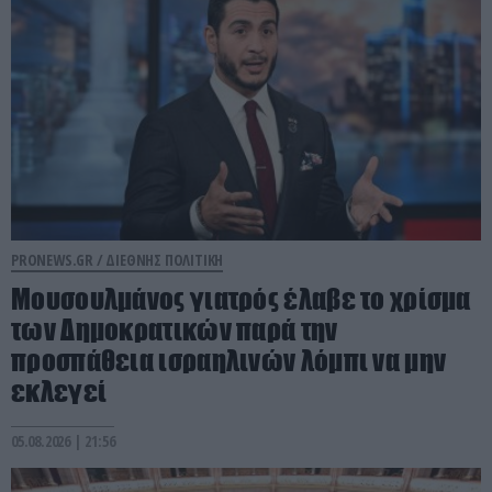
PRONEWS.GR /
ΔΙΕΘΝΗΣ ΠΟΛΙΤΙΚΗ
Μουσουλμάνος γιατρός έλαβε το χρίσμα
των Δημοκρατικών παρά την
προσπάθεια ισραηλινών λόμπι να μην
εκλεγεί
05.08.2026 | 21:56