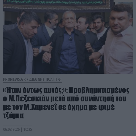
PRONEWS.GR /
ΔΙΕΘΝΗΣ ΠΟΛΙΤΙΚΗ
«Ήταν όντως αυτός;»: Προβληματισμένος
ο Μ.Πεζεσκιάν μετά από συνάντησή του
με τον Μ.Χαμενεΐ σε όχημα με φιμέ
τζάμια
06.08.2026 | 10:25