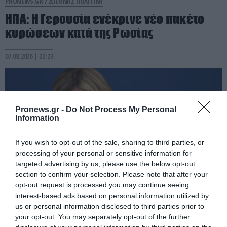
PRONEWS.GR /
ΔΙΕΘΝΗΣ ΠΟΛΙΤΙΚΗ
ΗΠΑ: Η Γερουσία ενέκρινε νέο πακέτο
κυρώσεων κατά της Ρωσίας
07.08.2026 | 22:23
Pronews.gr -
Do Not Process My Personal
Information
If you wish to opt-out of the sale, sharing to third parties, or
processing of your personal or sensitive information for
targeted advertising by us, please use the below opt-out
section to confirm your selection. Please note that after your
opt-out request is processed you may continue seeing
interest-based ads based on personal information utilized by
PRONEWS.GR /
ΔΙΕΘΝΗΣ ΠΟΛΙΤΙΚΗ
us or personal information disclosed to third parties prior to
Τ.Μελόνι «Δεν δεχόμαστε τελεσίγραφα»
your opt-out. You may separately opt-out of the further