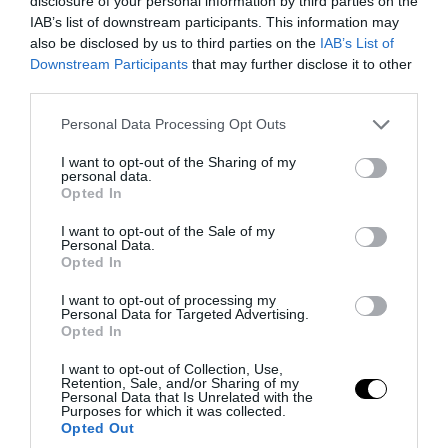
disclosure of your personal information by third parties on the
– Σκληρή κόντρα Ρώμης–Μαδρίτης για τα
IAB’s list of downstream participants. This information may
σύνορα Σένγκεν
also be disclosed by us to third parties on the
IAB’s List of
Downstream Participants
that may further disclose it to other
07.08.2026 | 18:59
third parties.
Please note that this website/app uses one or more Google
Personal Data Processing Opt Outs
services and may gather and store information including but
not limited to your visit or usage behaviour. You may click to
I want to opt-out of the Sharing of my
personal data.
grant or deny consent to Google and its third-party tags to
Opted In
use your data for below specified purposes in below Google
consent section.
I want to opt-out of the Sale of my
Personal Data.
Opted In
I want to opt-out of processing my
Personal Data for Targeted Advertising.
Opted In
PRONEWS.GR /
ΔΙΕΘΝΗΣ ΠΟΛΙΤΙΚΗ
I want to opt-out of Collection, Use,
Retention, Sale, and/or Sharing of my
Ν.Τραμπ: «Αν επικρατήσουν οι
Personal Data that Is Unrelated with the
Purposes for which it was collected.
Δημοκρατικοί μπορεί να είμαι ο
Opted Out