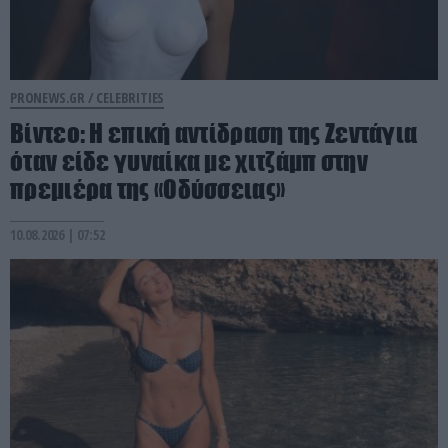
PRONEWS.GR /
CELEBRITIES
Βίντεο: Η επική αντίδραση της Ζεντάγια
όταν είδε γυναίκα με χιτζάμπ στην
πρεμιέρα της «Οδύσσειας»
10.08.2026 | 07:52