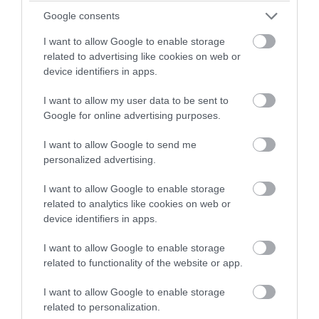
09.08.2026 | 19:50
Google consents
I want to allow Google to enable storage
related to advertising like cookies on web or
device identifiers in apps.
I want to allow my user data to be sent to
Google for online advertising purposes.
I want to allow Google to send me
personalized advertising.
I want to allow Google to enable storage
related to analytics like cookies on web or
PRONEWS.GR /
CELEBRITIES
device identifiers in apps.
Ιωάννα Τούνη: Στις Μαλδίβες για τα
I want to allow Google to enable storage
γενέθλιά της μετά την περιπέτεια με την
related to functionality of the website or app.
τροφική δηλητηρίαση (βίντεο)
I want to allow Google to enable storage
related to personalization.
09.08.2026 | 17:25