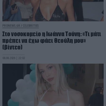
PRONEWS.GR /
CELEBRITIES
Στο νοσοκομείο η Ιωάννα Τούνη: «Τι μάτι
πρέπει να έχω φάει Θεούλη μου»
(βίντεο)
08.08.2026 | 22:02