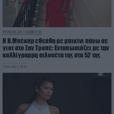
PRONEWS.GR /
CELEBRITIES
Η Β.Μπέκαμ εθεάθη με μπικίνι πάνω σε
γιοτ στο Σαν Τροπέ: Εντυπωσιάζει με την
καλλίγραμμη σιλουέτα της στα 52 της
10.08.2026 | 08:32