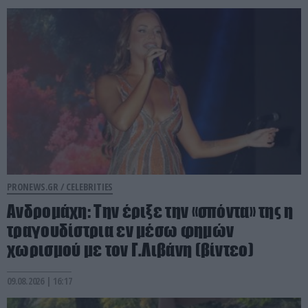
PRONEWS.GR /
CELEBRITIES
Ανδρομάχη: Την έριξε την «σπόντα» της η
τραγουδίστρια εν μέσω φημών
χωρισμού με τον Γ.Λιβάνη (βίντεο)
09.08.2026 | 16:17