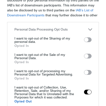
disclosure of your personal information by third parties on the
Πέθανε ο ηθοποιός Μπεν Τζόουνς
IAB’s list of downstream participants. This information may
also be disclosed by us to third parties on the
IAB’s List of
Downstream Participants
that may further disclose it to other
10.08.2026 | 06:18
third parties.
Please note that this website/app uses one or more Google
Personal Data Processing Opt Outs
services and may gather and store information including but
not limited to your visit or usage behaviour. You may click to
I want to opt-out of the Sharing of my
personal data.
grant or deny consent to Google and its third-party tags to
Opted In
use your data for below specified purposes in below Google
consent section.
I want to opt-out of the Sale of my
Personal Data.
Opted In
I want to opt-out of processing my
Personal Data for Targeted Advertising.
Opted In
PRONEWS.GR /
CELEBRITIES
I want to opt-out of Collection, Use,
Ναταλία Γερμανού: Με μαύρο μπικίνι και
Retention, Sale, and/or Sharing of my
Personal Data that Is Unrelated with the
καλοκαιρινή διάθεση στην Κρήτη (φώτο)
Purposes for which it was collected.
Opted Out