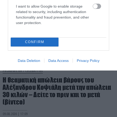
I want to allow Google to enable storage
related to security, including authentication
functionality and fraud prevention, and other
user protection.
CONFIRM
Data Deletion
Data Access
Privacy Policy
PRONEWS.GR /
CELEBRITIES
Η θεαματική απώλεια βάρους του
Αλέξανδρου Κοψιάλη μετά την απώλεια
30 κιλών – Δείτε το πριν και το μετά
(βίντεο)
09.08.2026 | 17:09