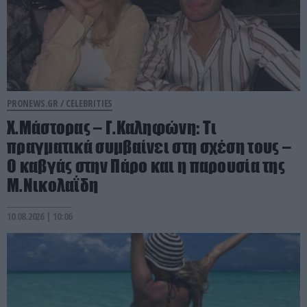
PRONEWS.GR /
CELEBRITIES
Χ.Μάστορας – Γ.Καληφώνη: Τι
πραγματικά συμβαίνει στη σχέση τους –
O καβγάς στην Πάρο και η παρουσία της
Μ.Νικολαΐδη
10.08.2026 | 10:06