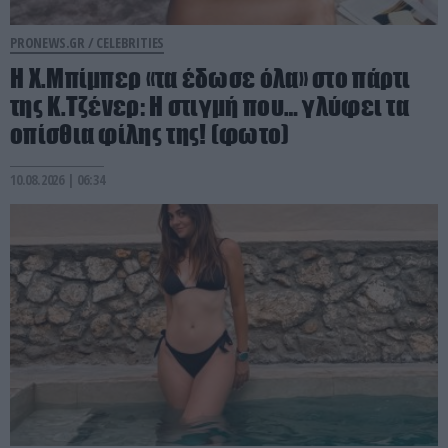
PRONEWS.GR /
CELEBRITIES
Η Χ.Μπίμπερ «τα έδωσε όλα» στο πάρτι
της Κ.Τζένερ: Η στιγμή που… γλύφει τα
οπίσθια φίλης της! (φωτο)
10.08.2026 | 06:34