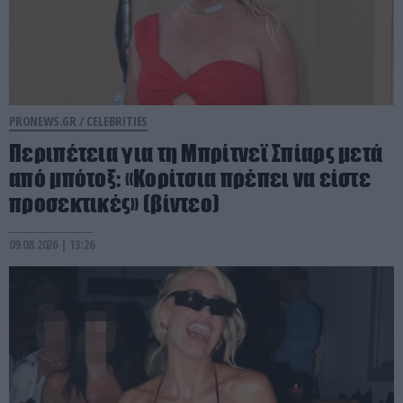
PRONEWS.GR /
CELEBRITIES
Περιπέτεια για τη Μπρίτνεϊ Σπίαρς μετά
από μπότοξ: «Κορίτσια πρέπει να είστε
προσεκτικές» (βίντεο)
09.08.2026 | 13:26