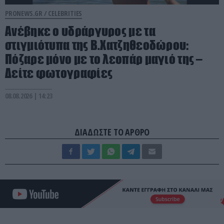
PRONEWS.GR /
CELEBRITIES
Ανέβηκε ο υδράργυρος με τα
στιγμιότυπα της Β.Χατζηθεοδώρου:
Πόζαρε μόνο με το λεοπάρ μαγιό της –
Δείτε φωτογραφίες
08.08.2026 | 14:23
ΔΙΑΔΩΣΤΕ ΤΟ ΑΡΘΡΟ