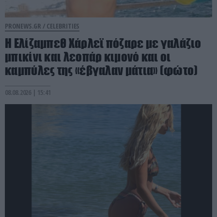
PRONEWS.GR /
CELEBRITIES
Η Ελίζαμπεθ Χάρλεϊ πόζαρε με γαλάζιο
μπικίνι και λεοπάρ κιμονό και οι
καμπύλες της «έβγαλαν μάτια» (φώτο)
08.08.2026 | 15:41