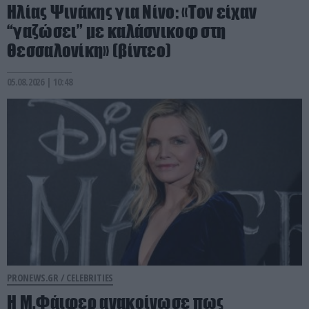
Ηλίας Ψινάκης για Νίνο: «Τον είχαν
“γαζώσει” με καλάσνικοφ στη
Θεσσαλονίκη» (βίντεο)
05.08.2026 | 10:48
PRONEWS.GR /
CELEBRITIES
Η Μ.Φάιφερ ανακοίνωσε πως