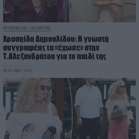
PRONEWS.GR /
CELEBRITIES
Χρυσηίδα Δημουλίδου: Η γνωστή
συγγραφέας τα «έχωσε» στην
Τ.Αλεξανδράτου για το παιδί της
05.08.2026 | 14:41