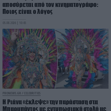
αποσύρεται από τον κινηματογράφο:
Ποιος είναι ο λόγος
05.08.2026 | 10:45
PRONEWS.GR /
CELEBRITIES
Η Ριάνα «έκλεψε» την παράσταση στα
Μπαρμπάντος με εντυπωσιακή στολή με