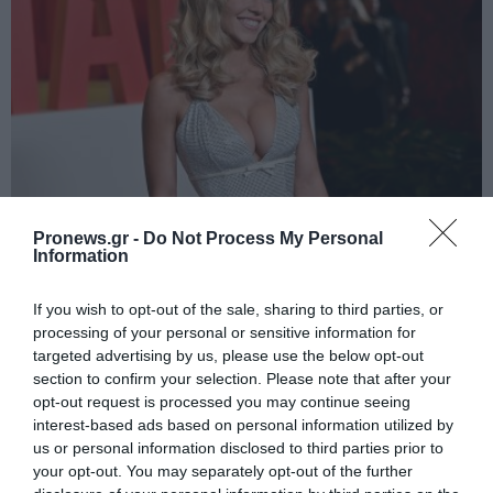
PRONEWS.GR /
CELEBRITIES
Pronews.gr -
Do Not Process My Personal
Οι αποκαλυπτικές πόζες της Σίντνεϊ
Information
Σουίνι: Φωτογραφήθηκε με εσώρουχα
If you wish to opt-out of the sale, sharing to third parties, or
και λευκή διάφανη ρόμπα (φώτο)
processing of your personal or sensitive information for
targeted advertising by us, please use the below opt-out
06.08.2026 | 06:20
section to confirm your selection. Please note that after your
opt-out request is processed you may continue seeing
interest-based ads based on personal information utilized by
us or personal information disclosed to third parties prior to
your opt-out. You may separately opt-out of the further