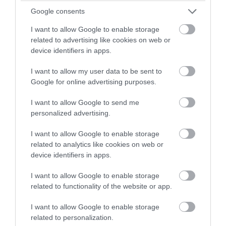
Google consents
I want to allow Google to enable storage
related to advertising like cookies on web or
device identifiers in apps.
I want to allow my user data to be sent to
Google for online advertising purposes.
PRONEWS.GR /
CELEBRITIES
Στέισι Καρανικολάου: Η
I want to allow Google to send me
personalized advertising.
Ελληνοαμερικανή influencer πόζαρε με
χρυσό μπικίνι & αποθεώθηκε για τις
I want to allow Google to enable storage
καμπύλες της (φωτο)
related to analytics like cookies on web or
device identifiers in apps.
05.08.2026 | 20:15
I want to allow Google to enable storage
related to functionality of the website or app.
I want to allow Google to enable storage
related to personalization.