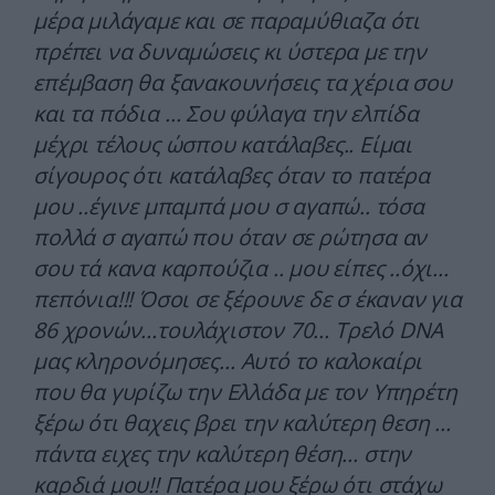
μέρα μιλάγαμε και σε παραμύθιαζα ότι
πρέπει να δυναμώσεις κι ύστερα με την
επέμβαση θα ξανακουνήσεις τα χέρια σου
και τα πόδια … Σου φύλαγα την ελπίδα
μέχρι τέλους ώσπου κατάλαβες.. Είμαι
σίγουρος ότι κατάλαβες όταν το πατέρα
μου ..έγινε μπαμπά μου σ αγαπώ.. τόσα
πολλά σ αγαπώ που όταν σε ρώτησα αν
σου τά κανα καρπούζια .. μου είπες ..όχι…
πεπόνια!!! Όσοι σε ξέρουνε δε σ έκαναν για
86 χρονών…τουλάχιστον 70… Τρελό DNA
μας κληρονόμησες… Αυτό το καλοκαίρι
που θα γυρίζω την Ελλάδα με τον Υπηρέτη
ξέρω ότι θαχεις βρει την καλύτερη θεση …
πάντα ειχες την καλύτερη θέση… στην
καρδιά μου!! Πατέρα μου ξέρω ότι στάχω