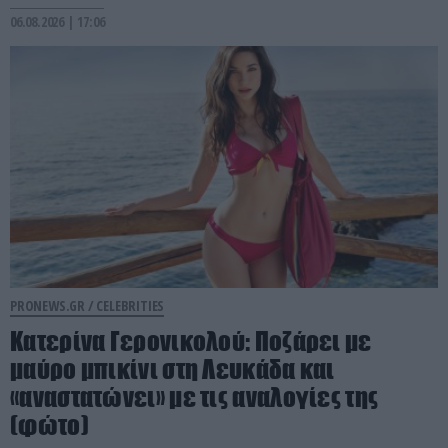
06.08.2026 | 17:06
PRONEWS.GR /
CELEBRITIES
Κατερίνα Γερονικολού: Ποζάρει με
μαύρο μπικίνι στη Λευκάδα και
«αναστατώνει» με τις αναλογίες της
(φώτο)