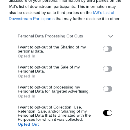
disclosure of your personal information by third parties on the
IAB’s list of downstream participants. This information may
also be disclosed by us to third parties on the
IAB’s List of
Downstream Participants
that may further disclose it to other
third parties.
Please note that this website/app uses one or more Google
Personal Data Processing Opt Outs
services and may gather and store information including but
not limited to your visit or usage behaviour. You may click to
I want to opt-out of the Sharing of my
PRONEWS.GR /
CELEBRITIES
personal data.
grant or deny consent to Google and its third-party tags to
Opted In
Η Α.Παναγιώταρου συνεχίζει να
use your data for below specified purposes in below Google
consent section.
«μαγνητίζει» τα βλέμματα στη Μύκονο: Η
I want to opt-out of the Sale of my
Personal Data.
λαμπερή εμφάνισή της στα Ματογιάννια
Opted In
(φωτο)
I want to opt-out of processing my
Personal Data for Targeted Advertising.
Opted In
06.08.2026 | 06:17
I want to opt-out of Collection, Use,
Retention, Sale, and/or Sharing of my
Personal Data that Is Unrelated with the
Purposes for which it was collected.
Opted Out