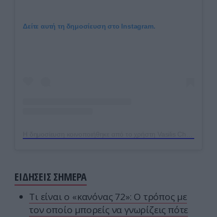
Δείτε αυτή τη δημοσίευση στο Instagram.
Η δημοσίευση κοινοποιήθηκε από το χρήστη Vasilis Charalampopoulos official (@charalampopoulos_vasilis)
ΕΙΔΗΣΕΙΣ ΣΗΜΕΡΑ
Τι είναι ο «κανόνας 72»: Ο τρόπος με
τον οποίο μπορείς να γνωρίζεις πότε