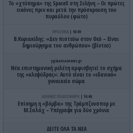
Το «χτύπημα» της SpaceX στη Σελήνη – Οι πρώτες
εικόνες πριν και μετά την πρόσκρουση του
πυραύλου (φώτο)
ΠΡΟΣΩΠΑ
16:49
Β.Κυριακίδης: «Δεν πιστεύω στον Θεό – Είναι
δημιούργημα του ανθρώπου» (βίντεο)
ygeiamasnews.gr
Νέα επιστημονική μελέτη αμφισβητεί το σχήμα
της «κλεψύδρας»: Αυτό είναι το «ιδανικό»
γυναικείο σώμα
ΔΙΕΘΝΕΣ ΠΟΔΟΣΦΑΙΡΟ
16:46
Επίσημη η «βόμβα» της Τράμπζονσπορ με
Μ.Σαλάχ – Υπέγραψε για δύο χρόνια
ΠΡΟΣΩΠΑ
16:45
ΔΕΙΤΕ ΟΛΑ ΤΑ ΝΕΑ
Σ.Νοταρά: Το φιλί από ηθοποιό που την έκανε