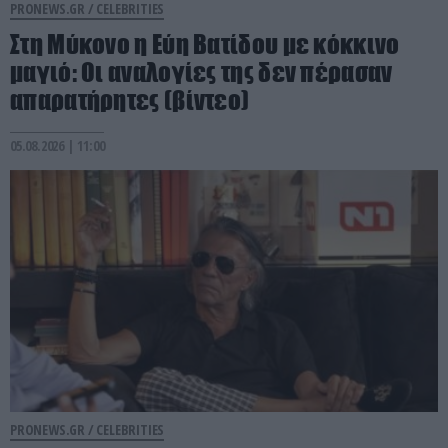
PRONEWS.GR /
CELEBRITIES
Στη Μύκονο η Εύη Βατίδου με κόκκινο
μαγιό: Οι αναλογίες της δεν πέρασαν
απαρατήρητες (βίντεο)
05.08.2026 | 11:00
PRONEWS.GR /
CELEBRITIES