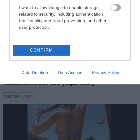
I want to allow Google to enable storage
related to security, including authentication
functionality and fraud prevention, and other
user protection.
CONFIRM
PRONEWS.GR /
CELEBRITIES
«Του’δωσε τα παπούτσια στο χέρι»: Γιατί
η Ανδρομάχη και Γιώργος Λιβάνης
Data Deletion
Data Access
Privacy Policy
«τελειώνουν» τον γάμο τους
05.08.2026 | 19:02