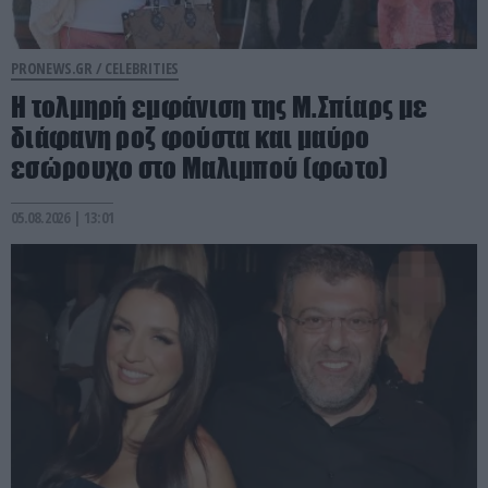
PRONEWS.GR /
CELEBRITIES
Η τολμηρή εμφάνιση της Μ.Σπίαρς με
διάφανη ροζ φούστα και μαύρο
εσώρουχο στο Μαλιμπού (φωτο)
05.08.2026 | 13:01