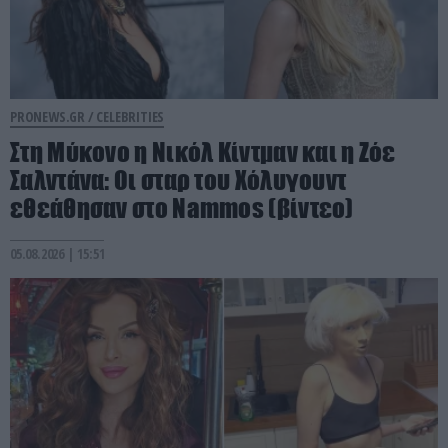
PRONEWS.GR /
CELEBRITIES
Στη Μύκονο η Νικόλ Κίντμαν και η Ζόε
Σαλντάνα: Οι σταρ του Χόλυγουντ
εθεάθησαν στο Nammos (βίντεο)
05.08.2026 | 15:51