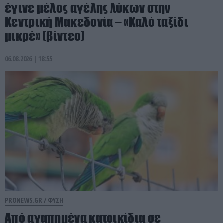
έγινε μέλος αγέλης λύκων στην
Κεντρική Μακεδονία – «Καλό ταξίδι
μικρέ» (βίντεο)
06.08.2026 | 18:55
PRONEWS.GR /
ΦΥΣΗ
Από αγαπημένα κατοικίδια σε