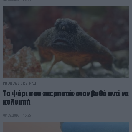
PRONEWS.GR /
ΦΥΣΗ
Το ψάρι που «περπατά» στον βυθό αντί να
κολυμπά
08.08.2026 | 16:35