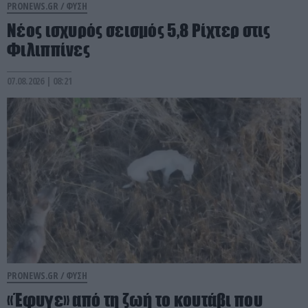
PRONEWS.GR /
ΦΥΣΗ
Νέος ισχυρός σεισμός 5,8 Ρίχτερ στις
Φιλιππίνες
07.08.2026 | 08:21
PRONEWS.GR /
ΦΥΣΗ
«Έφυγε» από τη ζωή το κουτάβι που