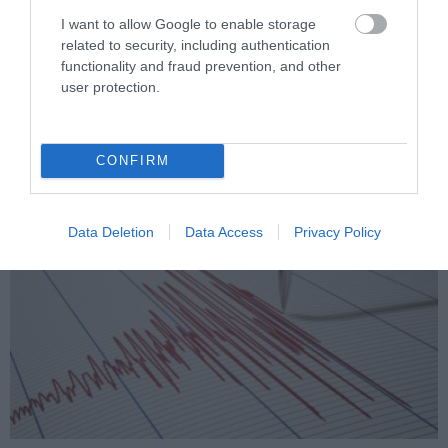
I want to allow Google to enable storage
PRONEWS.GR /
ΦΥΣΗ
related to security, including authentication
Έβερεστ: Τα ευρήματα που δείχνουν ότι
functionality and fraud prevention, and other
user protection.
κάποτε βρισκόταν στον βυθό της
θάλασσας!
CONFIRM
07.08.2026 | 09:47
Data Deletion
Data Access
Privacy Policy