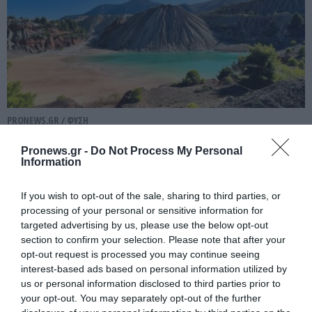
PRONEWS.GR /
ΦΥΣΗ
Οι κρυμμένες λίμνες της Βόρειας
Pronews.gr -
Do Not Process My Personal
Εύβοιας – Από τα ορυχεία σε έναν
Information
φυσικό παράδεισο
If you wish to opt-out of the sale, sharing to third parties, or
processing of your personal or sensitive information for
07.08.2026 | 14:48
targeted advertising by us, please use the below opt-out
section to confirm your selection. Please note that after your
opt-out request is processed you may continue seeing
interest-based ads based on personal information utilized by
us or personal information disclosed to third parties prior to
your opt-out. You may separately opt-out of the further