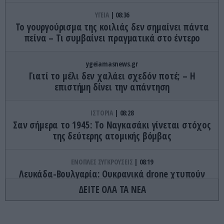
ΥΓΕΙΑ
08:36
Το γουργούρισμα της κοιλιάς δεν σημαίνει πάντα
πείνα – Τι συμβαίνει πραγματικά στο έντερο
ygeiamasnews.gr
Γιατί το μέλι δεν χαλάει σχεδόν ποτέ; – Η
επιστήμη δίνει την απάντηση
ΙΣΤΟΡΙΑ
08:28
Σαν σήμερα το 1945: Το Ναγκασάκι γίνεται στόχος
της δεύτερης ατομικής βόμβας
ΕΝΟΠΛΕΣ ΣΥΓΚΡΟΥΣΕΙΣ
08:19
Λευκάδα-Βουλγαρία: Ουκρανικά drone χτυπούν
την εθνική κυριαρχία και θέτουν σε κίνδυνο
ΔΕΙΤΕ ΟΛΑ ΤΑ ΝΕΑ
οικονομίες χωρών του ΝΑΤΟ
X-FILES
08:18