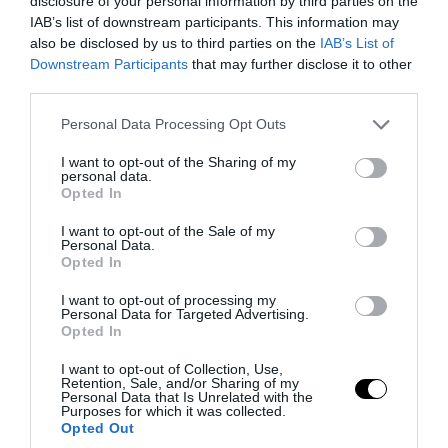
disclosure of your personal information by third parties on the
IAB’s list of downstream participants. This information may
also be disclosed by us to third parties on the
IAB’s List of
Downstream Participants
that may further disclose it to other
third parties.
Please note that this website/app uses one or more Google
Personal Data Processing Opt Outs
services and may gather and store information including but
PRONEWS.GR /
ΦΥΣΗ
not limited to your visit or usage behaviour. You may click to
I want to opt-out of the Sharing of my
Σεισμική δόνηση 3,6 Ρίχτερ ανοιχτά της
personal data.
grant or deny consent to Google and its third-party tags to
Opted In
Ρόδου
use your data for below specified purposes in below Google
consent section.
I want to opt-out of the Sale of my
Personal Data.
07.08.2026 | 10:46
Opted In
I want to opt-out of processing my
Personal Data for Targeted Advertising.
Opted In
I want to opt-out of Collection, Use,
Retention, Sale, and/or Sharing of my
Personal Data that Is Unrelated with the
Purposes for which it was collected.
Opted Out