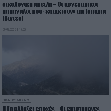
οικολογική απειλή – Οι αργεντίνικοι
παπαγάλοι που «κατακτούν» την Ισπανία
(βίντεο)
06.08.2026 | 17:27
PRONEWS.GR /
ΦΥΣΗ
Η Γη αλλάζει εποχές – Οι επιστήμονες