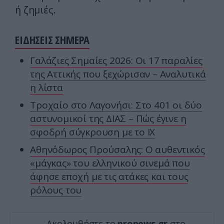
ή ζημιές.
ΕΙΔΗΣΕΙΣ ΣΗΜΕΡΑ
Γαλάζιες Σημαίες 2026: Οι 17 παραλίες
της Αττικής που ξεχώρισαν – Αναλυτικά
η λίστα
Τροχαίο στο Λαγονήσι: Στο 401 οι δύο
αστυνομικοί της ΔΙΑΣ – Πώς έγινε η
σφοδρή σύγκρουση με το ΙΧ
Αθηνόδωρος Προύσαλης: Ο αυθεντικός
«μάγκας» του ελληνικού σινεμά που
άφησε εποχή με τις ατάκες και τους
ρόλους του
Ακολουθήστε το
pronews.gr
στο