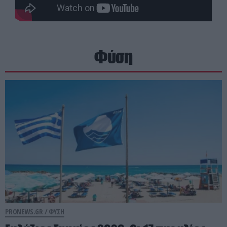
Φύση
PRONEWS.GR /
ΦΥΣΗ