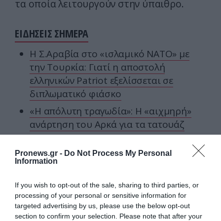
τα οποία λειτουργούν στην ύπαιθρο.
ΕΙΔΗΣΕΙΣ ΣΗΜΕΡΑ
Η Σ.Αραβία στο «ισλαμικό ΝΑΤΟ» με
την Τουρκία: Γιατί η αποστολή
ελληνικών Patriot εξελίσσεται σε
διπλωματικό φιάσκο
«Η απόλυτη τραγωδία»: Η «αιχμηρή»
ανάρτηση του Αρκά για τα τατουάζ
(φωτο)
Μπράντον Κλαρκ: Στο «φως» η
Pronews.gr -
Do Not Process My Personal
Information
πραγματική αιτία θανάτου του πρώην
σταρ του ΝΒΑ
If you wish to opt-out of the sale, sharing to third parties, or
processing of your personal or sensitive information for
targeted advertising by us, please use the below opt-out
Ακολουθήστε το
pronews.gr
στο
section to confirm your selection. Please note that after your