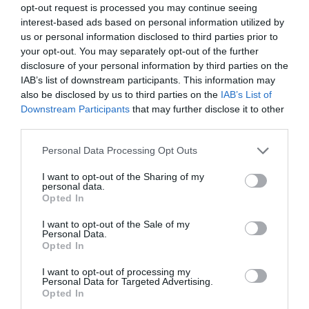
Google News και μάθετε πρώτοι όλες
opt-out request is processed you may continue seeing
τις ειδήσεις
interest-based ads based on personal information utilized by
us or personal information disclosed to third parties prior to
your opt-out. You may separately opt-out of the further
disclosure of your personal information by third parties on the
TAGS:
ΒΑΡΩΤΣΟΣ
ΣΕΙΣΜΟΣ
ΦΥΣΗ
IAB’s list of downstream participants. This information may
also be disclosed by us to third parties on the
IAB’s List of
Downstream Participants
that may further disclose it to other
third parties.
Δείτε μας ζωντανά στο
YouTube
,
Twitch
,
X
,
Telegram
Please note that this website/app uses one or more Google
Personal Data Processing Opt Outs
services and may gather and store information including but
not limited to your visit or usage behaviour. You may click to
I want to opt-out of the Sharing of my
personal data.
grant or deny consent to Google and its third-party tags to
Opted In
use your data for below specified purposes in below Google
consent section.
I want to opt-out of the Sale of my
Personal Data.
Opted In
I want to opt-out of processing my
Personal Data for Targeted Advertising.
Opted In