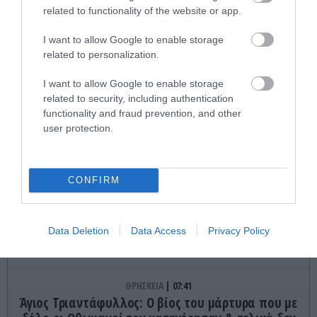
Γιατί η αποστολή ελληνικών Patriot εξελίσσεται
related to functionality of the website or app.
σε διπλωματικό φιάσκο
I want to allow Google to enable storage
related to personalization.
ΜΜΕ
07:57
«Η απόλυτη τραγωδία»: Η «αιχμηρή» ανάρτηση
I want to allow Google to enable storage
του Αρκά για τα τατουάζ (φωτο)
related to security, including authentication
functionality and fraud prevention, and other
user protection.
ΜΠΑΣΚΕΤ
07:50
Μπράντον Κλαρκ: Στο «φως» η πραγματική αιτία
θανάτου του πρώην σταρ του ΝΒΑ
CONFIRM
ΕΝΟΠΛΕΣ ΣΥΓΚΡΟΥΣΕΙΣ
07:49
Ρωσικά πλήγματα με βαλλιστικούς πυραύλους
Iskander-M και drones σε Κίεβο και
Data Deletion
Data Access
Privacy Policy
Ντνιπροπετρόφσκ: Ισχυρές εκρήξεις
ΘΡΗΣΚΕΙΑ
07:41
Άγιος Τριαντάφυλλος: Ο βίος του μάρτυρα που με