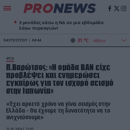
3 μονάδες κάτω η ΝΔ σε μια εβδομάδα
λόγω πυρκαγιών!
o
31
C
9
ΑΥΓΟΎΣΤΟΥ
04:44
ΦΥΣΗ
Π.Βαρώτσος: «Η ομάδα ΒΑΝ είχε
προβλέψει και ενημερώσει
εγκαίρως για τον ισχυρό σεισμό
στην Ιαπωνία»
«Έχει αρκετό χρόνο να γίνει σεισμός στην
Ελλάδα - Θα έχουμε τη δυνατότητα να το
ανιχνεύσουμε»
22.01.2024 | 22:02