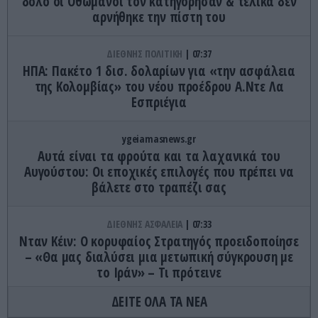
δόλο οι Οθωμανοί τον κατηγόρησαν & τελικά δεν
αρνήθηκε την πίστη του
ΔΙΕΘΝΗΣ ΠΟΛΙΤΙΚΗ
07:37
ΗΠΑ: Πακέτο 1 δισ. δολαρίων για «την ασφάλεια
της Κολομβίας» του νέου προέδρου Α.Ντε Λα
Εσπριέγια
ygeiamasnews.gr
Αυτά είναι τα φρούτα και τα λαχανικά του
Αυγούστου: Οι εποχικές επιλογές που πρέπει να
βάλετε στο τραπέζι σας
ΔΙΕΘΝΗΣ ΑΣΦΑΛΕΙΑ
07:33
Νταν Κέιν: Ο κορυφαίος Στρατηγός προειδοποίησε
– «Θα μας διαλύσει μια μετωπική σύγκρουση με
το Ιράν» – Τι πρότεινε
ΔΕΙΤΕ ΟΛΑ ΤΑ ΝΕΑ
CELEBRITIES
07:20