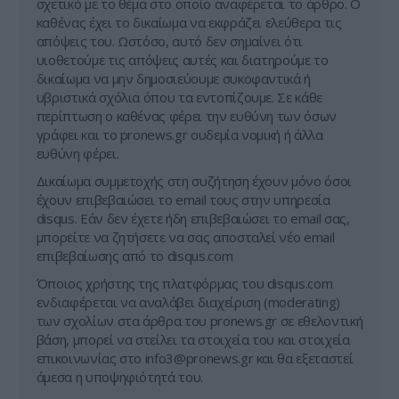
σχετικό με το θέμα στο οποίο αναφέρεται το άρθρο. Ο
καθένας έχει το δικαίωμα να εκφράζει ελεύθερα τις
απόψεις του. Ωστόσο, αυτό δεν σημαίνει ότι
υιοθετούμε τις απόψεις αυτές και διατηρούμε το
δικαίωμα να μην δημοσιεύουμε συκοφαντικά ή
υβριστικά σχόλια όπου τα εντοπίζουμε. Σε κάθε
περίπτωση ο καθένας φέρει την ευθύνη των όσων
γράφει και το pronews.gr ουδεμία νομική ή άλλα
ευθύνη φέρει.
Δικαίωμα συμμετοχής στη συζήτηση έχουν μόνο όσοι
έχουν επιβεβαιώσει το email τους στην υπηρεσία
disqus. Εάν δεν έχετε ήδη επιβεβαιώσει το email σας,
μπορείτε να ζητήσετε να σας αποσταλεί νέο email
επιβεβαίωσης από το disqus.com
Όποιος χρήστης της πλατφόρμας του disqus.com
ενδιαφέρεται να αναλάβει διαχείριση (moderating)
των σχολίων στα άρθρα του pronews.gr σε εθελοντική
βάση, μπορεί να στείλει τα στοιχεία του και στοιχεία
επικοινωνίας στο
info3@pronews.gr
και θα εξεταστεί
άμεσα η υποψηφιότητά του.