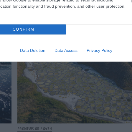
PRONEWS.GR /
GOOD LIFE
cation functionality and fraud prevention, and other user protection.
Τι δείχνει για την ψυχοσύνθεσή σας το
αγαπημένο σας χρώμα
CONFIRM
18.07.2026 | 22:45
Data Deletion
Data Access
Privacy Policy
PRONEWS.GR /
ΦΥΣΗ