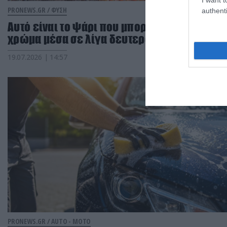
PRONEWS.GR /
ΦΥΣΗ
authenti
Αυτό είναι το ψάρι που μπορεί να αλλάξει
χρώμα μέσα σε λίγα δευτερόλεπτα
19.07.2026 | 14:57
PRONEWS.GR /
AUTO - MOTO