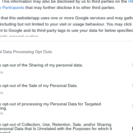
. This information may also be disclosed by us to third parties on the
IA
PRONEWS.GR /
GOOD LIFE
Participants
that may further disclose it to other third parties.
α
Το χρώμα των τοίχων στο υπνοδωμάτιο
 that this website/app uses one or more Google services and may gath
επηρεάζει τον ύπνο – Δείτε ποιο πρέπει
including but not limited to your visit or usage behaviour. You may click 
αποφεύγετε
 to Google and its third-party tags to use your data for below specifi
ogle consent section.
01.08.2026 | 10:45
l Data Processing Opt Outs
o opt-out of the Sharing of my personal data.
In
o opt-out of the Sale of my Personal Data.
In
to opt-out of processing my Personal Data for Targeted
ing.
In
o opt-out of Collection, Use, Retention, Sale, and/or Sharing
ersonal Data that Is Unrelated with the Purposes for which it
lected.