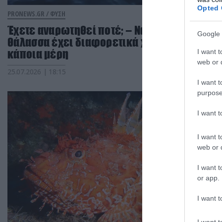
Opted 
PRONEWS.GR /
ΦΥΣΗ
Έχετε αναρωτηθεί ποτέ; – Να γιατί η
Google 
θάλασσα έχει διαφορετικά χρώματα σε
κάποια μέρη
I want t
web or d
25.07.2026 | 18:15
I want t
purpose
I want 
I want t
web or d
I want t
or app.
I want t
I want t