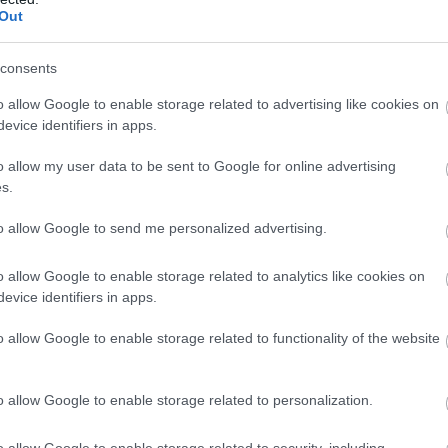
Out
PRONEWS.GR /
ΔΙΑΤΡΟΦΗ
Μπανάνα: Τι σημαίνει το χρώμα της για τ
consents
γεύση και τα θρεπτικά της συστατικά
o allow Google to enable storage related to advertising like cookies on
20.07.2026 | 23:27
evice identifiers in apps.
o allow my user data to be sent to Google for online advertising
s.
to allow Google to send me personalized advertising.
o allow Google to enable storage related to analytics like cookies on
evice identifiers in apps.
o allow Google to enable storage related to functionality of the website
o allow Google to enable storage related to personalization.
o allow Google to enable storage related to security, including