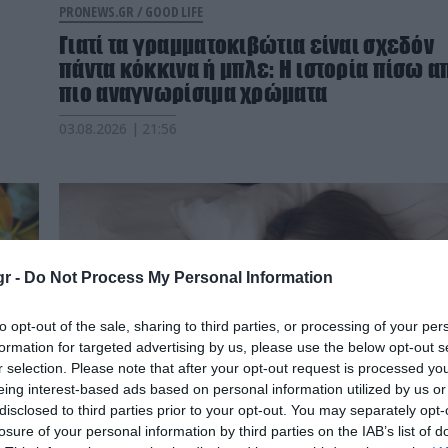
PRONEWS.GR /
GOOD LIFE
Γιατί τα γραμματοκιβώτια είναι σχεδόν
πάντα κόκκινα ή μπλε: Η ιστορία πίσω α
πιο αναγνωρίσιμα χρώματα
03.08.2026 | 21:56
r -
Do Not Process My Personal Information
to opt-out of the sale, sharing to third parties, or processing of your per
formation for targeted advertising by us, please use the below opt-out s
r selection. Please note that after your opt-out request is processed y
eing interest-based ads based on personal information utilized by us or
disclosed to third parties prior to your opt-out. You may separately opt-
losure of your personal information by third parties on the IAB’s list of