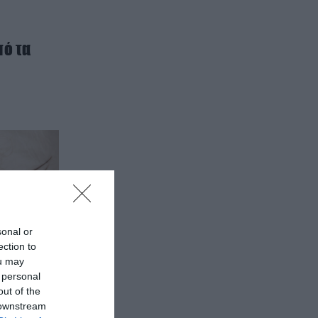
πό τα
sonal or
ection to
ou may
 personal
out of the
 downstream