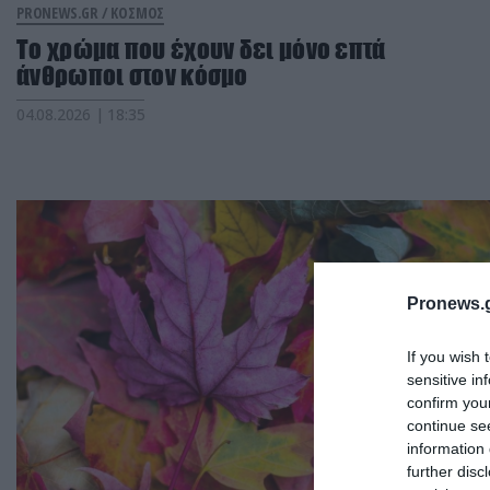
PRONEWS.GR /
ΚΟΣΜΟΣ
Το χρώμα που έχουν δει μόνο επτά
άνθρωποι στον κόσμο
04.08.2026 | 18:35
Pronews.g
If you wish 
sensitive in
confirm you
continue se
information 
further disc