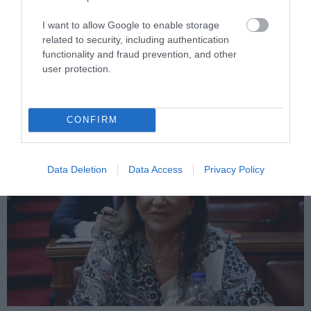
PRONEWS.GR /
ΕΛΛΗΝΙΚΗ ΠΟΛΙΤΙΚΗ
I want to allow Google to enable storage
related to security, including authentication
Νέο δημοσίευμα: Το παρασκήνιο της
functionality and fraud prevention, and other
παρακολούθησης της οικογένειας
user protection.
Κ.Μπακογιάννη
29.01.2023 | 10:52
CONFIRM
Data Deletion
Data Access
Privacy Policy