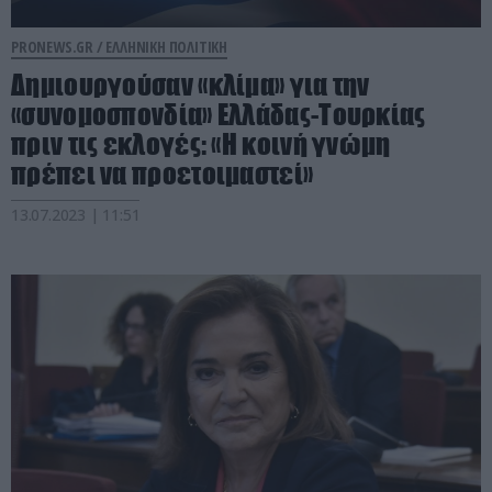
PRONEWS.GR /
ΕΛΛΗΝΙΚΗ ΠΟΛΙΤΙΚΗ
Δημιουργούσαν «κλίμα» για την
«συνομοσπονδία» Ελλάδας-Τουρκίας
πριν τις εκλογές: «Η κοινή γνώμη
πρέπει να προετοιμαστεί»
13.07.2023 | 11:51