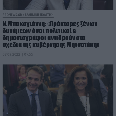
PRONEWS.GR /
ΕΛΛΗΝΙΚΗ ΠΟΛΙΤΙΚΗ
Ν.Μπακογιάννη: «Πράκτορες ξένων
δυνάμεων όσοι πολιτικοί &
δημοσιογράφοι αντιδρούν στα
σχέδια της κυβέρνησης Μητσοτάκη»
08.09.2022 | 07:55