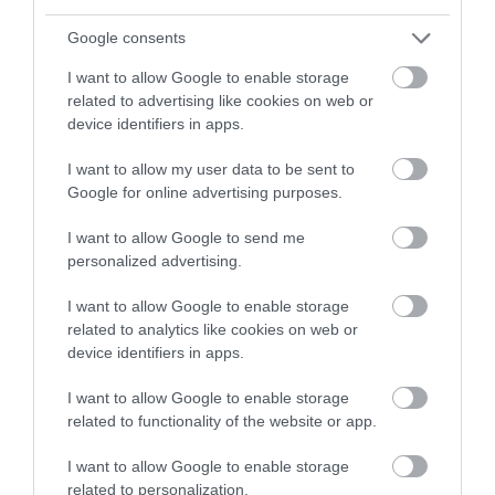
PRONEWS.GR /
ΕΛΛΗΝΙΚΗ ΠΟΛΙΤΙΚΗ
Google consents
Ντ.Μπακογιάννη: «Δεν είναι ταμπού η
I want to allow Google to enable storage
συνεκμετάλλευση των ενεργειακών
related to advertising like cookies on web or
πόρων – Τάσσομαι κατά της
device identifiers in apps.
επέκτασης στα 12 ν.μ.»!
I want to allow my user data to be sent to
Google for online advertising purposes.
20.02.2023 | 09:50
I want to allow Google to send me
personalized advertising.
I want to allow Google to enable storage
related to analytics like cookies on web or
device identifiers in apps.
I want to allow Google to enable storage
related to functionality of the website or app.
I want to allow Google to enable storage
related to personalization.