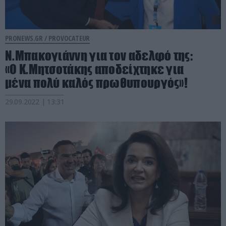
PRONEWS.GR /
PROVOCATEUR
Ν.Μπακογιάννη για τον αδελφό της:
«Ο Κ.Μητσοτάκης αποδείχτηκε για
μένα πολύ καλός πρωθυπουργός»!
29.09.2022 | 13:31