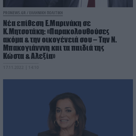
PRONEWS.GR /
ΕΛΛΗΝΙΚΗ ΠΟΛΙΤΙΚΗ
Νέα επίθεση Ε.Μαρινάκη σε
Κ.Μητσοτάκη: «Παρακολουθούσες
ακόμα & την οικογένειά σου – Την Ν.
Μπακογιάνννη και τα παιδιά της
Κώστα & Αλεξία»
17.11.2022 | 14:10