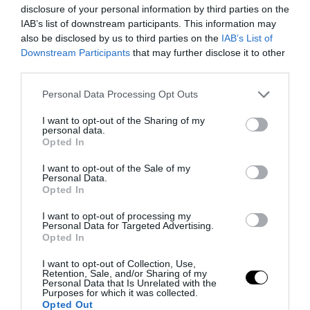
disclosure of your personal information by third parties on the
IAB’s list of downstream participants. This information may
also be disclosed by us to third parties on the
IAB’s List of
Downstream Participants
that may further disclose it to other
PRONEWS.GR /
OPINION MAKERS
third parties.
Το «ΝΑΙ» στη «συνεκμετάλλευση»
Please note that this website/app uses one or more Google
προετοιμάζει τις Πρέσπες Νο2…
Personal Data Processing Opt Outs
services and may gather and store information including but
not limited to your visit or usage behaviour. You may click to
I want to opt-out of the Sharing of my
22.02.2023 | 12:02
personal data.
grant or deny consent to Google and its third-party tags to
Opted In
use your data for below specified purposes in below Google
consent section.
I want to opt-out of the Sale of my
Personal Data.
Opted In
I want to opt-out of processing my
Personal Data for Targeted Advertising.
Opted In
I want to opt-out of Collection, Use,
Retention, Sale, and/or Sharing of my
Personal Data that Is Unrelated with the
Purposes for which it was collected.
Opted Out