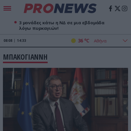
3 μονάδες κάτω η ΝΔ σε μια εβδομάδα
λόγω πυρκαγιών!
o
36
C
08
08
14:33
ΜΠΑΚΟΓΙΑΝΝΗ