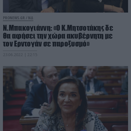
PRONEWS.GR /
ΝΔ
Ν.Μπακογιάννη: «Ο Κ.Μητσοτάκης δε
θα αφήσει την χώρα ακυβέρνητη με
τον Ερντογάν σε παροξυσμό»
23.06.2022 | 22:15