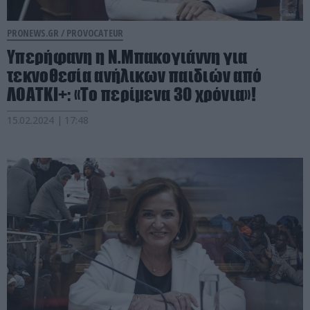
PRONEWS.GR /
PROVOCATEUR
Υπερήφανη η Ν.Μπακογιάννη για
τεκνοθεσία ανήλικων παιδιών από
ΛΟΑΤΚΙ+: «Το περίμενα 30 χρόνια»!
15.02.2024 | 17:48