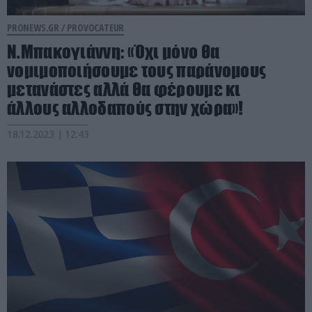
PRONEWS.GR /
PROVOCATEUR
Ν.Μπακογιάννη: «Όχι μόνο θα
νομιμοποιήσουμε τους παράνομους
μετανάστες αλλά θα φέρουμε κι
άλλους αλλοδαπούς στην χώρα»!
18.12.2023 | 12:43