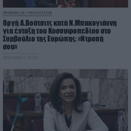
PRONEWS.GR /
PROVOCATEUR
Οργή Α.Βούτσιτς κατά Ν.Μπακογιάννη
για ένταξη του Κοσσυφοπεδίου στο
Συμβούλιο της Ευρώπης: «Ντροπή
σου»
29.03.2024 | 21:02