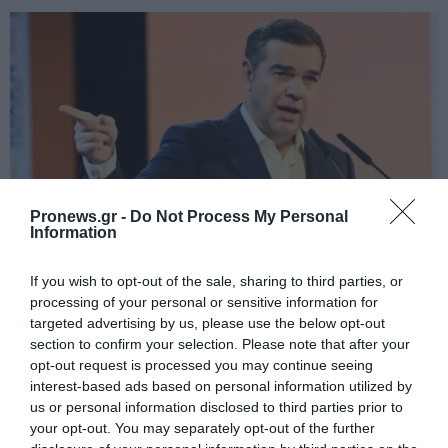
Pronews.gr -
Do Not Process My Personal
Information
PRONEWS.GR /
PROVOCATEUR
If you wish to opt-out of the sale, sharing to third parties, or
Α.Τσίπρας: Στις 9 Σεπτεμβρίου η
processing of your personal or sensitive information for
targeted advertising by us, please use the below opt-out
επίσκεψή του στη ΔΕΘ – Πότε θα
section to confirm your selection. Please note that after your
παρουσιάσει το οικονομικό του
opt-out request is processed you may continue seeing
πρόγραμμα
interest-based ads based on personal information utilized by
us or personal information disclosed to third parties prior to
your opt-out. You may separately opt-out of the further
07.08.2026 | 11:42