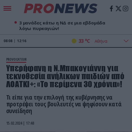
3 μονάδες κάτω η ΝΔ σε μια εβδομάδα
λόγω πυρκαγιών!
o
33
C
08
08
12:16
PROVOCATEUR
Υπερήφανη η Ν.Μπακογιάννη για
τεκνοθεσία ανήλικων παιδιών από
ΛΟΑΤΚΙ+: «Το περίμενα 30 χρόνια»!
Τι είπε για την επιλογή της κυβέρνησης να
προτρέψει τους βουλευτές να ψηφίσουν κατά
συνείδηση
15.02.2024 | 17:48