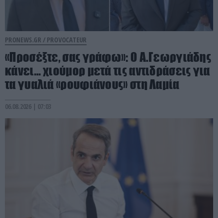
PRONEWS.GR /
PROVOCATEUR
«Προσέξτε, σας γράφω»: Ο Α.Γεωργιάδης
κάνει… χιούμορ μετά τις αντιδράσεις για
τα γυαλιά «ρουφιάνους» στη Λαμία
06.08.2026 | 07:03