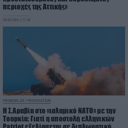
περιοχές της Αττικής»
08.08.2026 | 11:48
PRONEWS.GR /
PROVOCATEUR
Η Σ.Αραβία στο «ισλαμικό ΝΑΤΟ» με την
Τουρκία: Γιατί η αποστολή ελληνικών
Patriot εξελίσσεται σε διπλωματικό