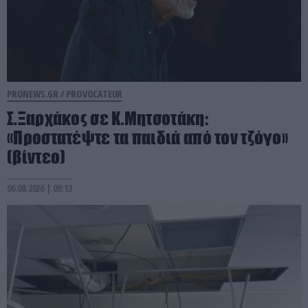
PRONEWS.GR /
PROVOCATEUR
Σ.Ξαρχάκος σε Κ.Μητσοτάκη:
«Προστατέψτε τα παιδιά από τον τζόγο»
(βίντεο)
06.08.2026 | 09:13