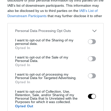
disclosure of your personal information by third parties on the
IAB’s list of downstream participants. This information may
also be disclosed by us to third parties on the
IAB’s List of
Downstream Participants
that may further disclose it to other
third parties.
Please note that this website/app uses one or more Google
Personal Data Processing Opt Outs
services and may gather and store information including but
not limited to your visit or usage behaviour. You may click to
I want to opt-out of the Sharing of my
personal data.
grant or deny consent to Google and its third-party tags to
Opted In
use your data for below specified purposes in below Google
consent section.
I want to opt-out of the Sale of my
Personal Data.
Opted In
PRONEWS.GR /
PROVOCATEUR
I want to opt-out of processing my
Η απόλυρη διάλυση ενός κράτους: Ούτε
Personal Data for Targeted Advertising.
καν νέες πινακίδες κυκλοφορίας ΙΧ
Opted In
μπορούν να εκδώσουν!
I want to opt-out of Collection, Use,
Retention, Sale, and/or Sharing of my
Personal Data that Is Unrelated with the
07.08.2026 | 11:07
Purposes for which it was collected.
Opted Out