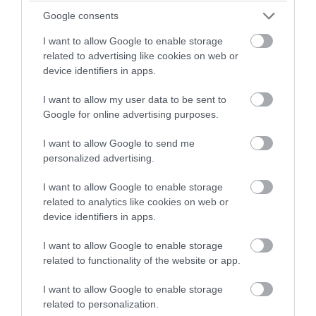
Google consents
I want to allow Google to enable storage
related to advertising like cookies on web or
device identifiers in apps.
I want to allow my user data to be sent to
Google for online advertising purposes.
I want to allow Google to send me
personalized advertising.
PRONEWS.GR /
PROVOCATEUR
I want to allow Google to enable storage
Ά.Γεωργιάδης και Κ.Κυρανάκης καλούν
related to analytics like cookies on web or
τον Ν.Τραμπ να στηρίξει την επιστροφή
device identifiers in apps.
των Γλυπτών του Παρθενώνα
I want to allow Google to enable storage
related to functionality of the website or app.
06.08.2026 | 19:15
I want to allow Google to enable storage
related to personalization.