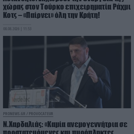
χώρας στον Τούρκο επιχειρηματία Ράχμι
Κοτς – «Παίρνει» όλη την Κρήτη!
08.08.2026 | 11:53
PRONEWS.GR /
PROVOCATEUR
Ν.Χαρδαλιάς: «Καμία ανεμογεννήτρια σε
προστατευόμενες και πυρόπληκτες