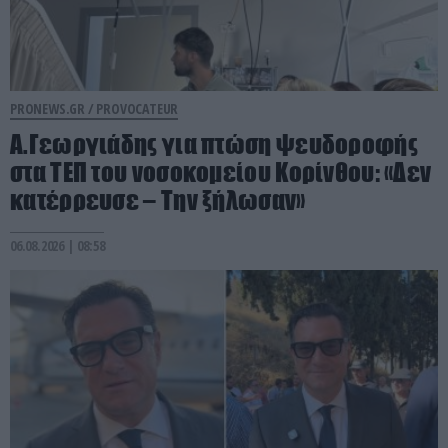
PRONEWS.GR /
PROVOCATEUR
Α.Γεωργιάδης για πτώση ψευδοροφής
στα ΤΕΠ του νοσοκομείου Κορίνθου: «Δεν
κατέρρευσε – Την ξήλωσαν»
06.08.2026 | 08:58