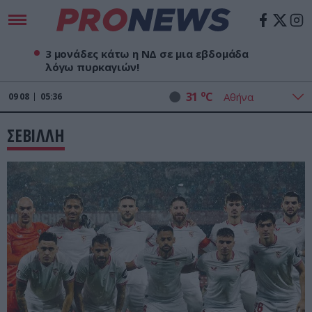
3 μονάδες κάτω η ΝΔ σε μια εβδομάδα
λόγω πυρκαγιών!
o
31
C
09
08
05:36
ΣΕΒΙΛΛΗ