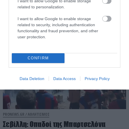
προπονητής συνδέθηκε με την ΑΕΚ
I want to allow Google to enable storage
related to personalization.
αλλά φαίνεται πως θα συνεχίσει στη
Σεβίλλη
I want to allow Google to enable storage
related to security, including authentication
28.05.2025 | 19:35
functionality and fraud prevention, and other
user protection.
CONFIRM
Data Deletion
Data Access
Privacy Policy
PRONEWS.GR /
ΑΘΛΗΤΙΣΜΟΣ
Σεβίλλη: Οπαδοί της Μπαρτσελόνα