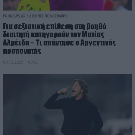
PRONEWS.GR /
ΔΙΕΘΝΕΣ ΠΟΔΟΣΦΑΙΡΟ
Για σεξιστική επίθεση στη βοηθό
διαιτητή κατηγορούν τον Ματίας
Αλμέιδα – Τι απάντησε ο Αργεντινός
προπονητής
08.12.2025 | 09:33