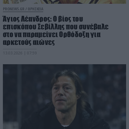
PRONEWS.GR /
ΘΡΗΣΚΕΙΑ
Άγιος Λέανδρος: Ο βίος του
επισκόπου Σεβίλλης που συνέβαλε
στο να παραμείνει Ορθόδοξη για
αρκετούς αιώνες
13.03.2026 | 07:59