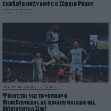
έκπληξη υπέγραψε ο Σέρχιο Ράμος
03.02.2025 | 12:36
PRONEWS.GR /
ΕΛΛΗΝΙΚΟ ΠΟΔΟΣΦΑΙΡΟ
Ψάχνεται για το «μπαμ» ο
Παναθηναϊκός με πρώην αστέρα της
Μάντσεστερ Σίτι!