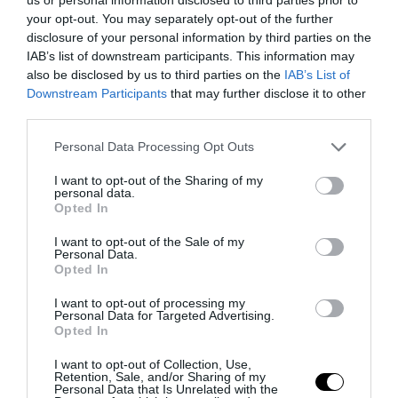
PRONEWS.GR /
ΔΙΕΘΝΕΣ ΠΟΔΟΣΦΑΙΡΟ
your opt-out. You may separately opt-out of the further
disclosure of your personal information by third parties on the
Αυτός είναι ο Έλληνας
IAB’s list of downstream participants. This information may
τερματοφύλακας που θέλει στην
also be disclosed by us to third parties on the
IAB’s List of
Σεβίλλη ο Ματίας Αλμέιδα
Downstream Participants
that may further disclose it to other
third parties.
23.07.2025 | 14:30
Please note that this website/app uses one or more Google
Personal Data Processing Opt Outs
services and may gather and store information including but
not limited to your visit or usage behaviour. You may click to
I want to opt-out of the Sharing of my
personal data.
grant or deny consent to Google and its third-party tags to
Opted In
use your data for below specified purposes in below Google
consent section.
I want to opt-out of the Sale of my
Personal Data.
Opted In
I want to opt-out of processing my
Personal Data for Targeted Advertising.
Opted In
I want to opt-out of Collection, Use,
Retention, Sale, and/or Sharing of my
Personal Data that Is Unrelated with the
PRONEWS.GR /
ΑΘΛΗΤΙΣΜΟΣ