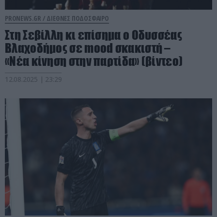
PRONEWS.GR /
ΔΙΕΘΝΕΣ ΠΟΔΟΣΦΑΙΡΟ
Στη Σεβίλλη κι επίσημα ο Οδυσσέας
Βλαχοδήμος σε mood σκακιστή –
«Νέα κίνηση στην παρτίδα» (βίντεο)
12.08.2025 | 23:29