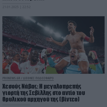
21.01.2025 | 22:52
PRONEWS.GR /
ΔΙΕΘΝΕΣ ΠΟΔΟΣΦΑΙΡΟ
Χεσούς Νάβας: Η μεγαλοπρεπής
γιορτή της Σεβίλλης στο αντίο του
θρυλικού αρχηγού της (βίντεο)