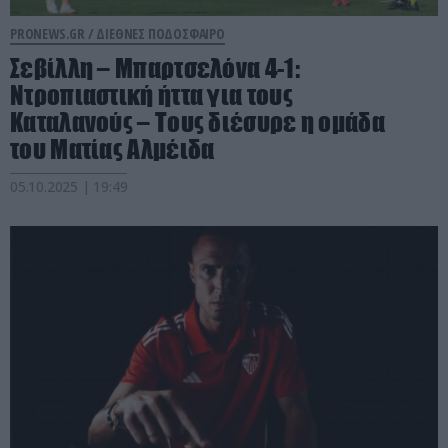
PRONEWS.GR /
ΔΙΕΘΝΕΣ ΠΟΔΟΣΦΑΙΡΟ
Σεβίλλη – Μπαρτσελόνα 4-1:
Ντροπιαστική ήττα για τους
Καταλανούς – Τους διέσυρε η ομάδα
του Ματίας Αλμέιδα
05.10.2025 | 19:49