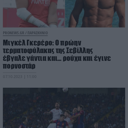
PRONEWS.GR /
ΠΑΡΑΣΚΗΝΙΟ
Μιγκέλ Γκερέρο: Ο πρώην
τερματοφύλακας της Σεβίλλης
έβγαλε γάντια και… ρούχα και έγινε
πορνοστάρ
07.10.2023 | 11:00