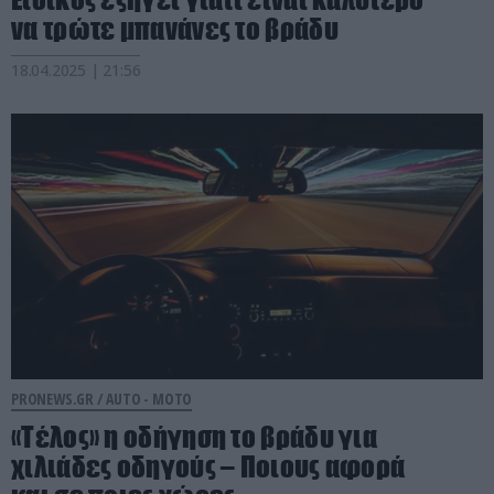
να τρώτε μπανάνες το βράδυ
18.04.2025 | 21:56
PRONEWS.GR /
AUTO - MOTO
«Τέλος» η οδήγηση το βράδυ για
χιλιάδες οδηγούς – Ποιους αφορά