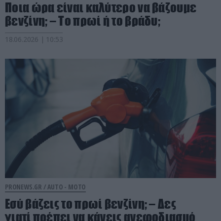
Ποια ώρα είναι καλύτερο να βάζουμε
βενζίνη; – Το πρωί ή το βράδυ;
18.06.2026 | 10:53
PRONEWS.GR /
AUTO - MOTO
Εσύ βάζεις το πρωί βενζίνη; – Δες
γιατί πρέπει να κάνεις ανεφοδιασμό