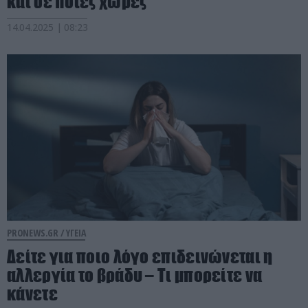
και σε ποιες χώρες
14.04.2025 | 08:23
PRONEWS.GR /
ΥΓΕΙΑ
Δείτε για ποιο λόγο επιδεινώνεται η
αλλεργία το βράδυ – Τι μπορείτε να
κάνετε