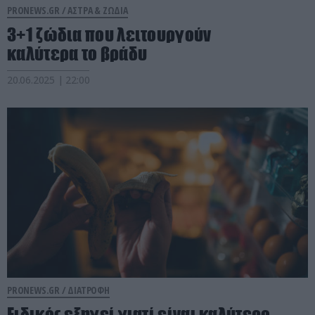
PRONEWS.GR /
ΑΣΤΡΑ & ΖΩΔΙΑ
3+1 ζώδια που λειτουργούν
καλύτερα το βράδυ
20.06.2025 | 22:00
PRONEWS.GR /
ΔΙΑΤΡΟΦΗ
Ειδικός εξηγεί γιατί είναι καλύτερο