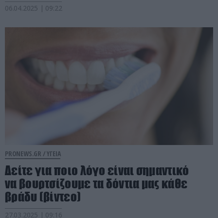
06.04.2025 | 09:22
PRONEWS.GR /
ΥΓΕΙΑ
Δείτε για ποιο λόγο είναι σημαντικό
να βουρτσίζουμε τα δόντια μας κάθε
βράδυ (βίντεο)
27.03.2025 | 09:16