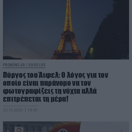
PRONEWS.GR /
GOOD LIFE
Πύργος του Άιφελ: O λόγος για τον
οποίο είναι παράνομο να τον
φωτογραφίζεις τη νύχτα αλλά
επιτρέπεται τη μέρα!
23.10.2025 | 18:45