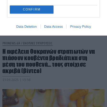
CONFIRM
Data Deletion
Data Access
Privacy Policy
PRONEWS.GR /
ΕΝΟΠΛΕΣ ΣΥΓΚΡΟΥΣΕΙΣ
Η αφέλεια Ουκρανών στρατιωτών να
πιάσουν κουβέντα βραδιάτικα στη
μέση του πουθενά… τους στοίχισε
ακριβά (βίντεο)
21.09.2025 | 15:58