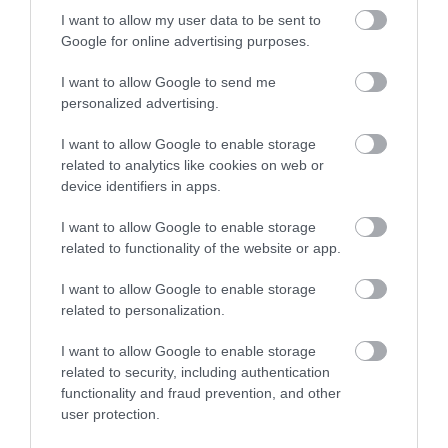
I want to allow my user data to be sent to
Google for online advertising purposes.
I want to allow Google to send me
personalized advertising.
I want to allow Google to enable storage
related to analytics like cookies on web or
device identifiers in apps.
PRONEWS.GR /
ΥΓΕΙΑ
I want to allow Google to enable storage
Ερευνητές εξηγούν: Μπάνιο το πρωί ή
related to functionality of the website or app.
ντους πριν τον ύπνο; – Ποια συνήθεια
είναι η σωστή
I want to allow Google to enable storage
related to personalization.
26.09.2025 | 12:51
I want to allow Google to enable storage
related to security, including authentication
functionality and fraud prevention, and other
user protection.