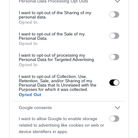
Personal Data Processing Opt Outs
services and may gather and store information including but
not limited to your visit or usage behaviour. You may click to
I want to opt-out of the Sharing of my
personal data.
grant or deny consent to Google and its third-party tags to
Opted In
use your data for below specified purposes in below Google
consent section.
I want to opt-out of the Sale of my
Personal Data.
Opted In
I want to opt-out of processing my
Personal Data for Targeted Advertising.
Opted In
PRONEWS.GR /
ΥΓΕΙΑ
I want to opt-out of Collection, Use,
Δείτε ποιες είναι οι πιθανές αιτίες
Retention, Sale, and/or Sharing of my
Personal Data that Is Unrelated with the
που χειροτερεύει το βράδυ ο βήχας –
Purposes for which it was collected.
Opted Out
Πώς να τον αντιμετωπίσετε
Google consents
04.10.2025 | 22:00
I want to allow Google to enable storage
related to advertising like cookies on web or
device identifiers in apps.