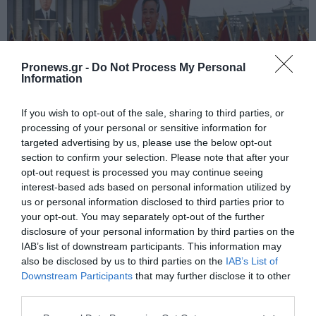
Pronews.gr -
Do Not Process My Personal
Information
If you wish to opt-out of the sale, sharing to third parties, or
processing of your personal or sensitive information for
targeted advertising by us, please use the below opt-out
PRONEWS.GR /
ΚΟΣΜΟΣ
section to confirm your selection. Please note that after your
opt-out request is processed you may continue seeing
Βόρεια Κορέα: Διοργάνωσε
interest-based ads based on personal information utilized by
νυκτερινή στρατιωτική παρέλαση για
us or personal information disclosed to third parties prior to
τα 80 έτη από την ίδρυση του
your opt-out. You may separately opt-out of the further
disclosure of your personal information by third parties on the
κυβερνώντος κόμματος
IAB’s list of downstream participants. This information may
also be disclosed by us to third parties on the
IAB’s List of
10.10.2025 | 21:09
Downstream Participants
that may further disclose it to other
third parties.
Please note that this website/app uses one or more Google