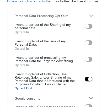
Downstream Participants
that may further disclose it to other
third parties.
Please note that this website/app uses one or more Google
Personal Data Processing Opt Outs
services and may gather and store information including but
not limited to your visit or usage behaviour. You may click to
I want to opt-out of the Sharing of my
personal data.
grant or deny consent to Google and its third-party tags to
Opted In
use your data for below specified purposes in below Google
consent section.
I want to opt-out of the Sale of my
Personal Data.
Opted In
I want to opt-out of processing my
Personal Data for Targeted Advertising.
Opted In
PRONEWS.GR /
ΦΥΣΗ
I want to opt-out of Collection, Use,
Δείτε για ποιο λόγο θαμπώνουν τα
Retention, Sale, and/or Sharing of my
Personal Data that Is Unrelated with the
τζάμια τον χειμώνα
Purposes for which it was collected.
Opted Out
25.01.2024 | 15:05
Google consents
I want to allow Google to enable storage