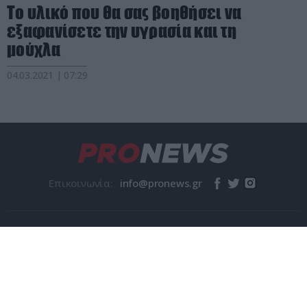
Το υλικό που θα σας βοηθήσει να
εξαφανίσετε την υγρασία και τη
μούχλα
04.03.2021 | 07:29
Επικοινωνία:
© pronews.gr 2026
Η Εταιρεία
Όροι χρήσης
Ταυτότητα
Επικοινωνία