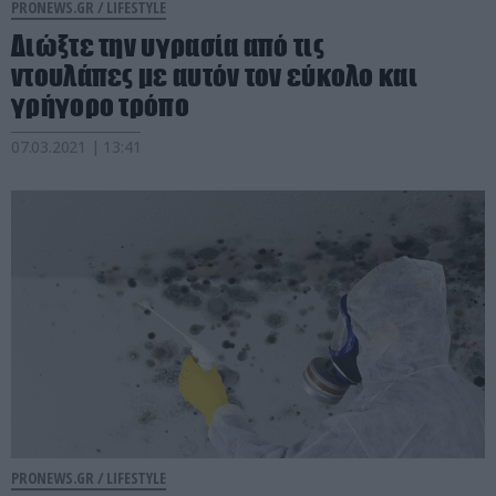
PRONEWS.GR /
LIFESTYLE
Διώξτε την υγρασία από τις
ντουλάπες με αυτόν τον εύκολο και
γρήγορο τρόπο
07.03.2021 | 13:41
PRONEWS.GR /
LIFESTYLE