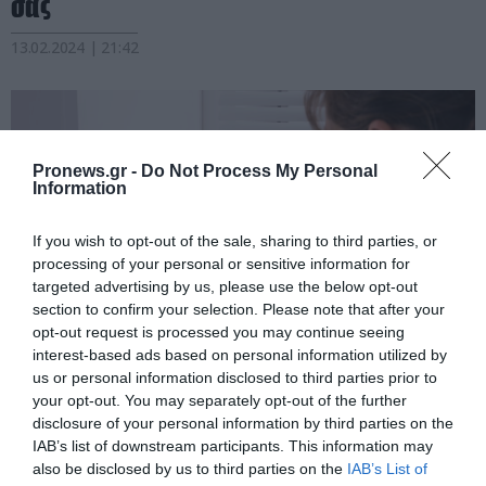
σας
13.02.2024 | 21:42
Pronews.gr -
Do Not Process My Personal
Information
If you wish to opt-out of the sale, sharing to third parties, or
processing of your personal or sensitive information for
targeted advertising by us, please use the below opt-out
section to confirm your selection. Please note that after your
opt-out request is processed you may continue seeing
interest-based ads based on personal information utilized by
PRONEWS.GR /
GOOD LIFE
us or personal information disclosed to third parties prior to
your opt-out. You may separately opt-out of the further
Μούχλα: Πώς να την αφαιρέσετε από
disclosure of your personal information by third parties on the
τοίχους και ταβάνια
IAB’s list of downstream participants. This information may
also be disclosed by us to third parties on the
IAB’s List of
05.02.2024 | 16:25