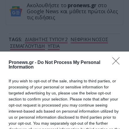
Ακολουθήστε το
pronews.gr
στο
Google News και μάθετε πρώτοι όλες
τις ειδήσεις
TAGS:
ΔΙΑΒΗΤΗΣ ΤΥΠΟΥ 2
ΝΕΦΡΙΚΗ ΝΟΣΟΣ
ΣΕΜΑΓΛΟΥΤΙΔΗ
ΥΓΕΙΑ
Pronews.gr -
Do Not Process My Personal
Information
Δείτε μας ζωντανά στο
YouTube
,
Twitch
,
X
,
Telegram
If you wish to opt-out of the sale, sharing to third parties, or
processing of your personal or sensitive information for
targeted advertising by us, please use the below opt-out
section to confirm your selection. Please note that after your
opt-out request is processed you may continue seeing
interest-based ads based on personal information utilized by
us or personal information disclosed to third parties prior to
your opt-out. You may separately opt-out of the further