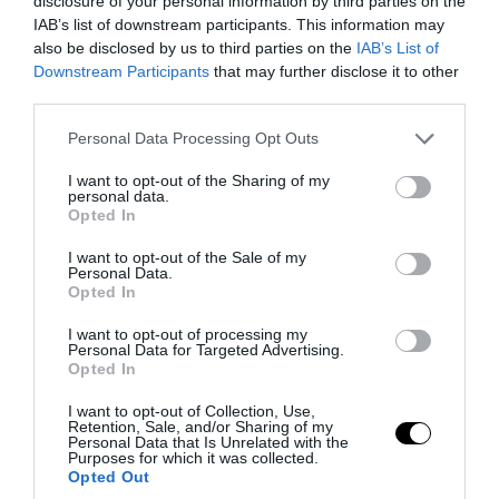
disclosure of your personal information by third parties on the
IAB’s list of downstream participants. This information may
also be disclosed by us to third parties on the
IAB’s List of
Downstream Participants
that may further disclose it to other
third parties.
Please note that this website/app uses one or more Google
Personal Data Processing Opt Outs
services and may gather and store information including but
Υγεία
not limited to your visit or usage behaviour. You may click to
I want to opt-out of the Sharing of my
personal data.
grant or deny consent to Google and its third-party tags to
Opted In
use your data for below specified purposes in below Google
consent section.
I want to opt-out of the Sale of my
Personal Data.
Opted In
I want to opt-out of processing my
Personal Data for Targeted Advertising.
Opted In
I want to opt-out of Collection, Use,
Retention, Sale, and/or Sharing of my
Personal Data that Is Unrelated with the
Purposes for which it was collected.
Opted Out