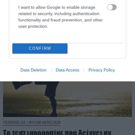
Τέλος στην τριχόπτωση! Το Νο1 φυσικό
I want to allow Google to enable storage
σετ για άνδρες & γυναίκες με redensyl &
related to security, including authentication
functionality and fraud prevention, and other
βότανα – Τώρα με ΔΩΡΟ!
user protection.
07.08.2026 | 16:20
CONFIRM
Data Deletion
Data Access
Privacy Policy
PRONEWS.GR /
ΦΥΣΙΚΗ ΚΑΤΑΣΤΑΣΗ
Το τεστ ισορροπίας που δείχνει αν