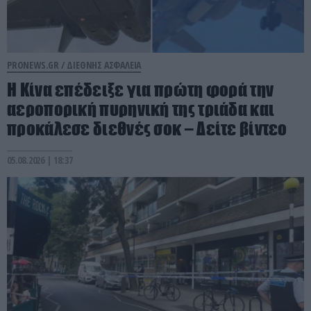
PRONEWS.GR /
ΔΙΕΘΝΗΣ ΑΣΦΑΛΕΙΑ
Η Κίνα επέδειξε για πρώτη φορά την
αεροπορική πυρηνική της τριάδα και
προκάλεσε διεθνές σοκ – Δείτε βίντεο
05.08.2026 | 18:37