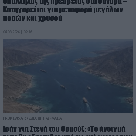
υπάλληλος της πρεσβείας στα σύνορα –
Κατηγορείται για μεταφορά μεγάλων
ποσών και χρυσού
06.08.2026 | 09:16
PRONEWS.GR /
ΔΙΕΘΝΗΣ ΑΣΦΑΛΕΙΑ
Ιράν για Στενά του Ορμούζ: «Το άνοιγμά