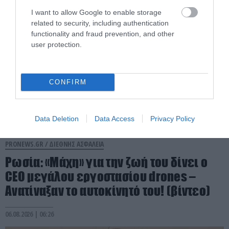
I want to allow Google to enable storage
related to security, including authentication
functionality and fraud prevention, and other
user protection.
CONFIRM
Data Deletion
Data Access
Privacy Policy
PRONEWS.GR /
ΔΙΕΘΝΗΣ ΑΣΦΑΛΕΙΑ
Ρωσία: «Μάχη» για την ζωή του δίνει ο
CEO μεγάλου εργοστασίου drones –
Ανατίναξαν το αυτοκίνητό του! (βίντεο)
06.08.2026 | 06:26