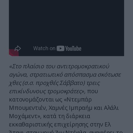
«Στο πλαίσιο του αντιτρομοκρατικού
αγώνα, στρατιωτικό απόσπασμα σκότωσε
χθες (σ.σ. προχθές Σάββατο) τρεις
επικίνδυνους τρομοκράτες»,
που
κατονομάζονται ως «Ντεμπάρ
Μπουμεντιέν, Χαμνές Ιμπραήμ και Αλάλι
Μοχάμεντ», κατά τη διάρκεια
εκκαθαριστικής επιχείρησης στην Ελ
Άταφ, στον νομό Άιν Ντέφλα, αναφέρει το