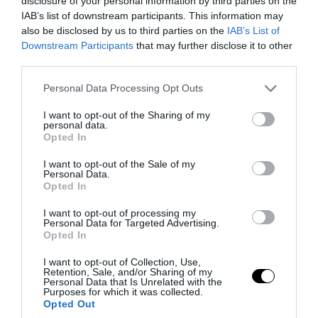
του το πλήρωμα
disclosure of your personal information by third parties on the
IAB’s list of downstream participants. This information may
also be disclosed by us to third parties on the
IAB’s List of
06.08.2026 | 06:40
Downstream Participants
that may further disclose it to other
third parties.
Please note that this website/app uses one or more Google
Personal Data Processing Opt Outs
services and may gather and store information including but
not limited to your visit or usage behaviour. You may click to
I want to opt-out of the Sharing of my
personal data.
grant or deny consent to Google and its third-party tags to
Opted In
use your data for below specified purposes in below Google
consent section.
I want to opt-out of the Sale of my
Personal Data.
Opted In
I want to opt-out of processing my
Personal Data for Targeted Advertising.
Opted In
PRONEWS.GR /
ΔΙΕΘΝΗΣ ΑΣΦΑΛΕΙΑ
Βίντεο: Ένοπλος άνοιξε πυρ μέσα σε
I want to opt-out of Collection, Use,
Retention, Sale, and/or Sharing of my
νυχτερινό κέντρο στην Κολομβία και
Personal Data that Is Unrelated with the
Purposes for which it was collected.
δολοφόνησε εν ψυχρώ νεαρό ζευγάρι
Opted Out