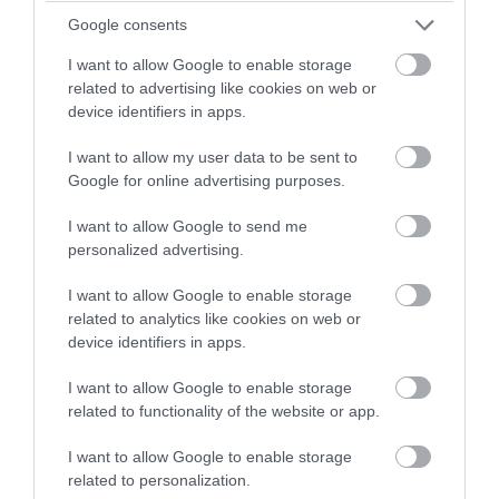
Google consents
06.08.2026 | 06:35
I want to allow Google to enable storage
related to advertising like cookies on web or
device identifiers in apps.
I want to allow my user data to be sent to
Google for online advertising purposes.
I want to allow Google to send me
personalized advertising.
I want to allow Google to enable storage
related to analytics like cookies on web or
device identifiers in apps.
PRONEWS.GR /
ΔΙΕΘΝΗΣ ΑΣΦΑΛΕΙΑ
Ν.Τραμπ για Ιράν: «Ήμασταν έτοιμοι για
I want to allow Google to enable storage
τη μεγαλύτερη επίθεση μετά τον Β’
related to functionality of the website or app.
Παγκόσμιο Πόλεμο» (βίντεο)
I want to allow Google to enable storage
related to personalization.
06.08.2026 | 06:26