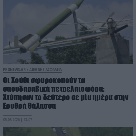
PRONEWS.GR /
ΔΙΕΘΝΗΣ ΑΣΦΑΛΕΙΑ
Οι Χούθι σφυροκοπούν τα
σαουδαραβικά πετρελαιοφόρα:
Χτύπησαν το δεύτερο σε μία ημέρα στην
Ερυθρά Θάλασσα
05.08.2026 | 23:07