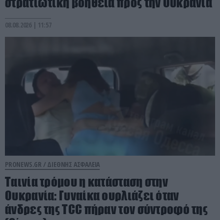
στρατιωτική βοήθεια προς την Ουκρανία
08.08.2026 | 11:57
PRONEWS.GR /
ΔΙΕΘΝΗΣ ΑΣΦΑΛΕΙΑ
Ταινία τρόμου η κατάσταση στην
Ουκρανία: Γυναίκα ουρλιάζει όταν
άνδρες της TCC πήραν τον σύντροφό της