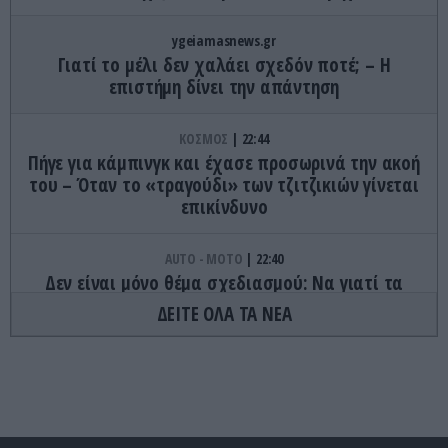
ygeiamasnews.gr
Γιατί το μέλι δεν χαλάει σχεδόν ποτέ; – Η
επιστήμη δίνει την απάντηση
ΚΟΣΜΟΣ
22:44
Πήγε για κάμπινγκ και έχασε προσωρινά την ακοή
του – Όταν το «τραγούδι» των τζιτζικιών γίνεται
επικίνδυνο
AUTO - MOTO
22:40
Δεν είναι μόνο θέμα σχεδιασμού: Να γιατί τα
πίσω φώτα των αυτοκινήτων έχουν κόκκινο
ΔΕΙΤΕ ΟΛΑ ΤΑ ΝΕΑ
χρώμα
ΦΑΓΗΤΟ
22:32
Τα γλυκά της Τήνου που κρύβουν ιστορίες αιώνων
και κρατούν ζωντανή την παράδοση