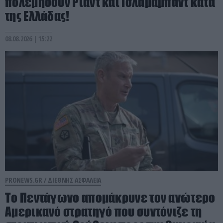
πολεμήσουν Ριάντ και Ισλαμαμπάντ κατά
της Ελλάδας!
08.08.2026 | 15:22
PRONEWS.GR /
ΔΙΕΘΝΗΣ ΑΣΦΑΛΕΙΑ
Το Πεντάγωνο απομάκρυνε τον ανώτερο
Αμερικανό στρατηγό που συντόνιζε τη