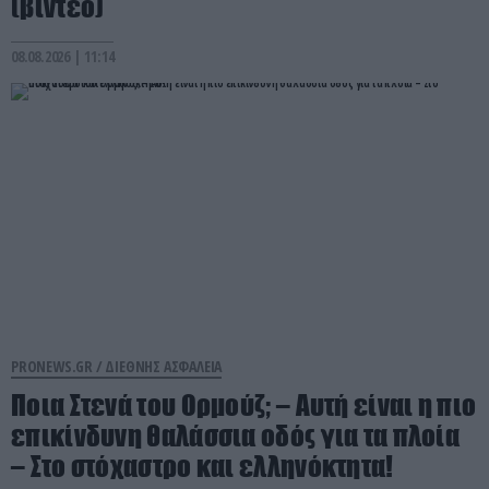
(βίντεο)
08.08.2026 | 11:14
PRONEWS.GR /
ΔΙΕΘΝΗΣ ΑΣΦΑΛΕΙΑ
Ποια Στενά του Ορμούζ; – Αυτή είναι η πιο
επικίνδυνη θαλάσσια οδός για τα πλοία
– Στο στόχαστρο και ελληνόκτητα!