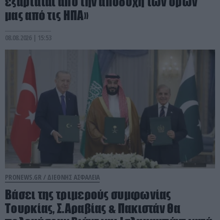
εξαρτάται από την αποδοχή των όρων
μας από τις ΗΠΑ»
08.08.2026 | 15:53
PRONEWS.GR /
ΔΙΕΘΝΗΣ ΑΣΦΑΛΕΙΑ
Βάσει της τριμερούς συμφωνίας
Τουρκίας, Σ.Αραβίας & Πακιστάν θα