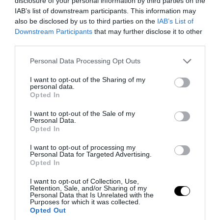
disclosure of your personal information by third parties on the
IAB’s list of downstream participants. This information may
also be disclosed by us to third parties on the
IAB’s List of
Downstream Participants
that may further disclose it to other
PRONEWS.GR /
ΔΙΕΘΝΗΣ ΑΣΦΑΛΕΙΑ
third parties.
Ιράν: «Φρένο» στο άνοιγμα των Στενών
Please note that this website/app uses one or more Google
Personal Data Processing Opt Outs
του Ορμούζ – Ζητά αποζημιώσεις και
services and may gather and store information including but
αποχώρηση των ΗΠΑ
not limited to your visit or usage behaviour. You may click to
I want to opt-out of the Sharing of my
personal data.
grant or deny consent to Google and its third-party tags to
Opted In
use your data for below specified purposes in below Google
08.08.2026 | 20:52
consent section.
I want to opt-out of the Sale of my
Personal Data.
Opted In
I want to opt-out of processing my
Personal Data for Targeted Advertising.
Opted In
I want to opt-out of Collection, Use,
Retention, Sale, and/or Sharing of my
Personal Data that Is Unrelated with the
Purposes for which it was collected.
Opted Out