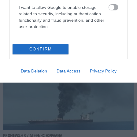
PRONEWS.GR /
ΔΙΕΘΝΗΣ ΑΣΦΑΛΕΙΑ
I want to allow Google to enable storage
related to security, including authentication
Πεντάγωνο: Κατηγορεί πρώην υπουργό
functionality and fraud prevention, and other
Αεροπορίας για διαρροή απόρρητων
user protection.
πληροφοριών
08.08.2026 | 18:41
CONFIRM
Data Deletion
Data Access
Privacy Policy
PRONEWS.GR /
ΔΙΕΘΝΗΣ ΑΣΦΑΛΕΙΑ