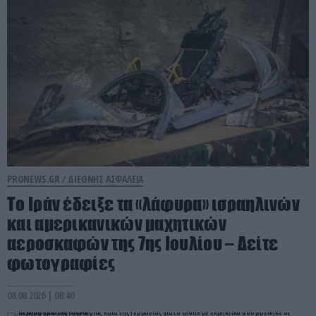
PRONEWS.GR /
ΔΙΕΘΝΗΣ ΑΣΦΑΛΕΙΑ
Το Ιράν έδειξε τα «λάφυρα» ισραηλινών
και αμερικανικών μαχητικών
αεροσκαφών της 7ης Ιουλίου – Δείτε
φωτογραφίες
08.08.2026 | 08:40