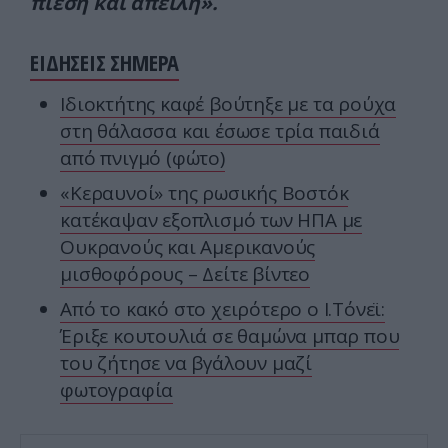
πίεση και απειλή».
ΕΙΔΗΣΕΙΣ ΣΗΜΕΡΑ
Ιδιοκτήτης καφέ βούτηξε με τα ρούχα
στη θάλασσα και έσωσε τρία παιδιά
από πνιγμό (φώτο)
«Κεραυνοί» της ρωσικής Βοστόκ
κατέκαψαν εξοπλισμό των ΗΠΑ με
Ουκρανούς και Αμερικανούς
μισθοφόρους – Δείτε βίντεο
Από το κακό στο χειρότερο ο Ι.Τόνεϊ:
Έριξε κουτουλιά σε θαμώνα μπαρ που
του ζήτησε να βγάλουν μαζί
φωτογραφία