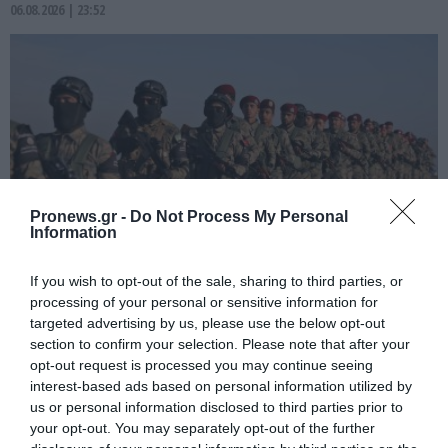
06.08.2026 | 23:52
Pronews.gr -
Do Not Process My Personal
Information
If you wish to opt-out of the sale, sharing to third parties, or
PRONEWS.GR /
ΔΙΕΘΝΗΣ ΑΣΦΑΛΕΙΑ
processing of your personal or sensitive information for
Διοικητής συριακής μεραρχίας
targeted advertising by us, please use the below opt-out
section to confirm your selection. Please note that after your
αναλαμβάνει Τούρκος – Άγκυρα:
opt-out request is processed you may continue seeing
«Απειλές κατά της Συρίας είναι σαν να
interest-based ads based on personal information utilized by
απειλούν εμάς»
us or personal information disclosed to third parties prior to
your opt-out. You may separately opt-out of the further