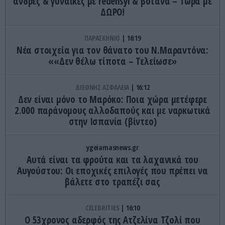
άνδρες & γυναίκες με redensyl & βότανα – Τώρα με
ΔΩΡΟ!
ΠΑΡΑΣΚΗΝΙΟ
16:19
Νέα στοιχεία για τον θάνατο του Ν.Μαραντόνα:
««Δεν θέλω τίποτα – Τελείωσε»
ΔΙΕΘΝΗΣ ΑΣΦΑΛΕΙΑ
16:12
Δεν είναι μόνο το Μαρόκο: Ποια χώρα μετέφερε
2.000 παράνομους αλλοδαπούς και με ναρκωτικά
στην Ισπανία (βίντεο)
ygeiamasnews.gr
Αυτά είναι τα φρούτα και τα λαχανικά του
Αυγούστου: Οι εποχικές επιλογές που πρέπει να
βάλετε στο τραπέζι σας
CELEBRITIES
16:10
Ο 53χρονος αδερφός της Ατζελίνα Τζολί που