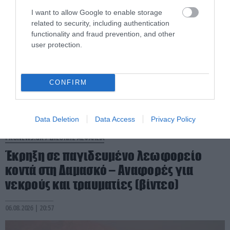
I want to allow Google to enable storage
related to security, including authentication
functionality and fraud prevention, and other
user protection.
CONFIRM
Data Deletion
Data Access
Privacy Policy
PRONEWS.GR /
ΔΙΕΘΝΗΣ ΑΣΦΑΛΕΙΑ
Έκρηξη σε παγιδευμένο λεωφορείο
κοντά στη Δαμασκό – Αναφορές για
νεκρούς και τραυματίες (βίντεο)
06.08.2026 | 20:57