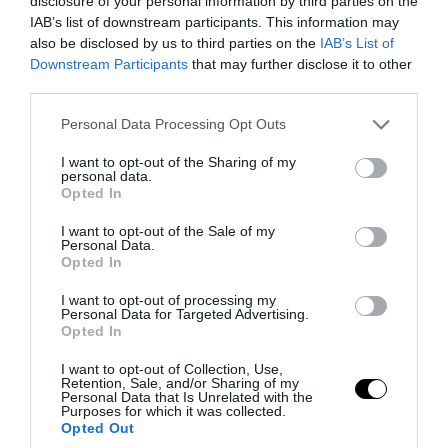
disclosure of your personal information by third parties on the
06.08.2026 | 23:32
IAB’s list of downstream participants. This information may
also be disclosed by us to third parties on the
IAB’s List of
Downstream Participants
that may further disclose it to other
third parties.
Please note that this website/app uses one or more Google
Personal Data Processing Opt Outs
services and may gather and store information including but
not limited to your visit or usage behaviour. You may click to
I want to opt-out of the Sharing of my
personal data.
grant or deny consent to Google and its third-party tags to
Opted In
use your data for below specified purposes in below Google
consent section.
I want to opt-out of the Sale of my
Personal Data.
Opted In
PRONEWS.GR /
ΔΙΕΘΝΗΣ ΑΣΦΑΛΕΙΑ
I want to opt-out of processing my
Personal Data for Targeted Advertising.
Τα ρωσικά καταφύγια που φυλάσσονται
Opted In
πυρηνικές κεφαλές που η κάθε μία
I want to opt-out of Collection, Use,
μπορεί να καταστρέψει «μία
Retention, Sale, and/or Sharing of my
Personal Data that Is Unrelated with the
Θεσσαλονίκη»
Purposes for which it was collected.
Opted Out