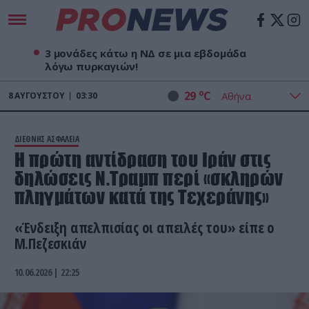
3 μονάδες κάτω η ΝΔ σε μια εβδομάδα
λόγω πυρκαγιών!
o
29
C
8
ΑΥΓΟΎΣΤΟΥ
03:30
ΔΙΕΘΝΗΣ ΑΣΦΑΛΕΙΑ
Η πρώτη αντίδραση του Ιράν στις
δηλώσεις Ν.Τραμπ περί «σκληρών
πληγμάτων κατά της Τεχεράνης»
«Ένδειξη απελπισίας οι απειλές του» είπε ο
Μ.Πεζεσκιάν
10.06.2026 | 22:25