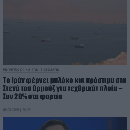
PRONEWS.GR /
ΔΙΕΘΝΗΣ ΑΣΦΑΛΕΙΑ
Το Ιράν φέρνει μπλόκο και πρόστιμα στα
Στενά του Ορμούζ για «εχθρικά» πλοία –
Συν 20% στα φορτία
06.08.2026 | 20:23