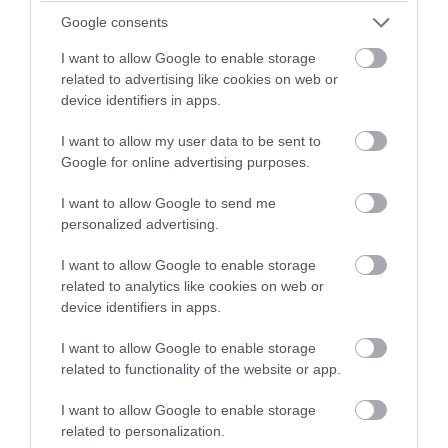
06.08.2026 | 22:11
Google consents
I want to allow Google to enable storage
related to advertising like cookies on web or
device identifiers in apps.
I want to allow my user data to be sent to
Google for online advertising purposes.
I want to allow Google to send me
personalized advertising.
I want to allow Google to enable storage
related to analytics like cookies on web or
PRONEWS.GR /
ΔΙΕΘΝΗΣ ΑΣΦΑΛΕΙΑ
device identifiers in apps.
Το σχέδιο των ισραηλινών για να
I want to allow Google to enable storage
πείσουν τον Ν.Τραμπ να χτυπήσει το Ιράν
related to functionality of the website or app.
– Η εμπλοκή του Μ.Αχμαντινετζάντ
I want to allow Google to enable storage
06.08.2026 | 21:59
related to personalization.