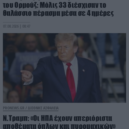
του Ορμούζ: Μόλις 33 διέσχισαν το
θαλάσσιο πέρασμα μέσα σε 4 ημέρες
07.08.2026 | 08:47
PRONEWS.GR /
ΔΙΕΘΝΗΣ ΑΣΦΑΛΕΙΑ
Ν.Τραμπ: «Οι ΗΠΑ έχουν απεριόριστα
αποθέματα όπλων και πυρομαχικών»