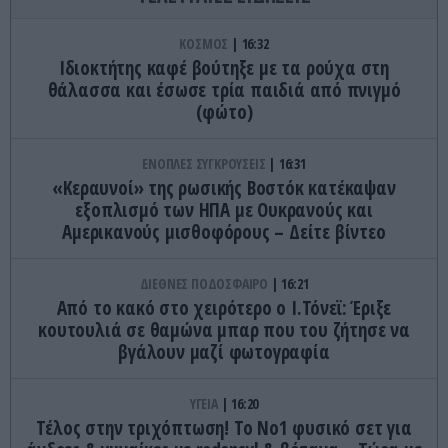
ΚΟΣΜΟΣ
16:32
Ιδιοκτήτης καφέ βούτηξε με τα ρούχα στη
θάλασσα και έσωσε τρία παιδιά από πνιγμό
(φώτο)
ΕΝΟΠΛΕΣ ΣΥΓΚΡΟΥΣΕΙΣ
16:31
«Κεραυνοί» της ρωσικής Βοστόκ κατέκαψαν
εξοπλισμό των ΗΠΑ με Ουκρανούς και
Αμερικανούς μισθοφόρους – Δείτε βίντεο
ΔΙΕΘΝΕΣ ΠΟΔΟΣΦΑΙΡΟ
16:21
Από το κακό στο χειρότερο ο Ι.Τόνεϊ: Έριξε
κουτουλιά σε θαμώνα μπαρ που του ζήτησε να
βγάλουν μαζί φωτογραφία
ΥΓΕΙΑ
16:20
Τέλος στην τριχόπτωση! Το Νο1 φυσικό σετ για