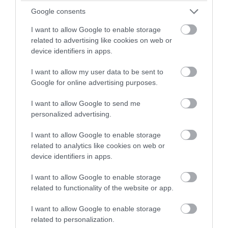
05.08.2026 | 06:33
Google consents
I want to allow Google to enable storage
related to advertising like cookies on web or
device identifiers in apps.
I want to allow my user data to be sent to
Google for online advertising purposes.
I want to allow Google to send me
personalized advertising.
I want to allow Google to enable storage
related to analytics like cookies on web or
PRONEWS.GR /
ΔΙΕΘΝΗΣ ΑΣΦΑΛΕΙΑ
device identifiers in apps.
Ν.Τραμπ: Συνελήφθη βαριά οπλισμένος
άνδρας σε γήπεδο γκολφ λίγο πριν την
I want to allow Google to enable storage
related to functionality of the website or app.
επίσκεψη του Αμερικανού προέδρου
I want to allow Google to enable storage
05.08.2026 | 06:18
related to personalization.