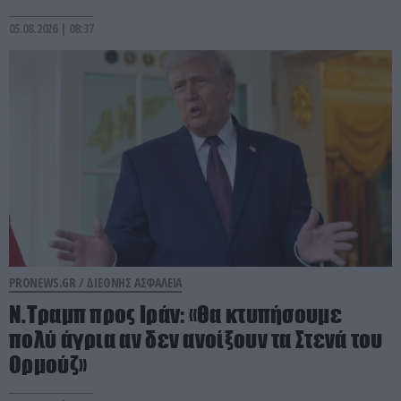
05.08.2026 | 08:37
PRONEWS.GR /
ΔΙΕΘΝΗΣ ΑΣΦΑΛΕΙΑ
Ν.Τραμπ προς Ιράν: «Θα κτυπήσουμε
πολύ άγρια αν δεν ανοίξουν τα Στενά του
Ορμούζ»