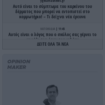
ygeiamasnews.gr
Αυτό είναι το σύμπτωμα του καρκίνου του
δέρματος που μπορεί να εντοπιστεί στο
κομμωτήριο! – Τι δείχνει νέα έρευνα
ΚΑΤΟΙΚΙΔΙΑ
11:45
Αυτός είναι ο λόγος που ο σκύλος σας γέρνει το
κεφάλι του όταν του μιλάτε
ΔΕΙΤΕ ΟΛΑ ΤΑ ΝΕΑ
ΔΙΕΘΝΗΣ ΑΣΦΑΛΕΙΑ
11:37
Μ.Νετανιάχου: «Το Ισραήλ εξετάζει την
OPINION
αμερικανική πρόταση για την Γάζα αλλά δεν την
έχει εγκρίνει»
MAKER
ΕΣΩΤΕΡΙΚΗ ΑΣΦΑΛΕΙΑ
11:36
Μυστράς – Αδερφή 55χρονου: «Ρωτούσα για τον
πατέρα μου και μου έλεγε “είναι καλά”»
CELEBRITIES
11:28