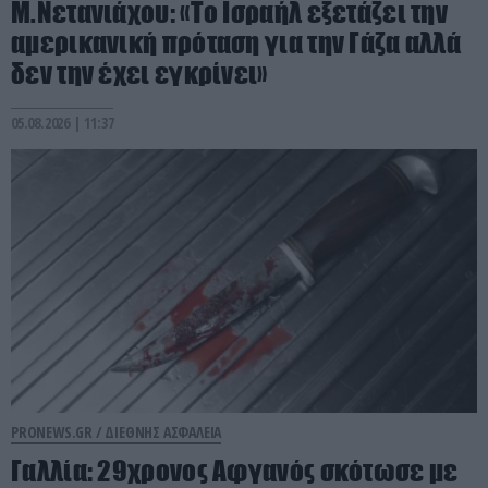
Μ.Νετανιάχου: «Το Ισραήλ εξετάζει την
αμερικανική πρόταση για την Γάζα αλλά
δεν την έχει εγκρίνει»
05.08.2026 | 11:37
PRONEWS.GR /
ΔΙΕΘΝΗΣ ΑΣΦΑΛΕΙΑ
Γαλλία: 29χρονος Αφγανός σκότωσε με