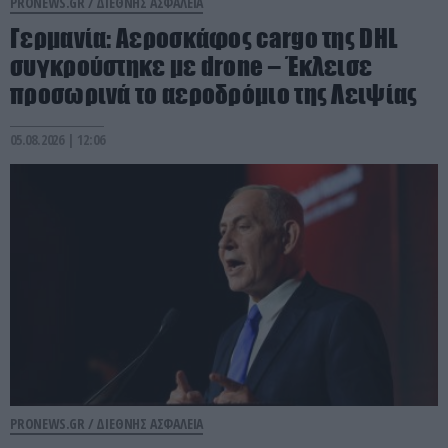
PRONEWS.GR /
ΔΙΕΘΝΗΣ ΑΣΦΑΛΕΙΑ
Γερμανία: Αεροσκάφος cargo της DHL
συγκρούστηκε με drone – Έκλεισε
προσωρινά το αεροδρόμιο της Λειψίας
05.08.2026 | 12:06
PRONEWS.GR /
ΔΙΕΘΝΗΣ ΑΣΦΑΛΕΙΑ