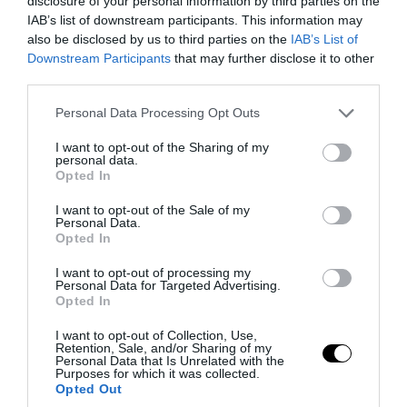
disclosure of your personal information by third parties on the
05.08.2026 | 06:43
IAB’s list of downstream participants. This information may
also be disclosed by us to third parties on the
IAB’s List of
Downstream Participants
that may further disclose it to other
third parties.
Please note that this website/app uses one or more Google
Personal Data Processing Opt Outs
services and may gather and store information including but
not limited to your visit or usage behaviour. You may click to
I want to opt-out of the Sharing of my
personal data.
grant or deny consent to Google and its third-party tags to
Opted In
use your data for below specified purposes in below Google
consent section.
I want to opt-out of the Sale of my
Personal Data.
Opted In
PRONEWS.GR /
ΔΙΕΘΝΗΣ ΑΣΦΑΛΕΙΑ
I want to opt-out of processing my
Personal Data for Targeted Advertising.
Αυτές είναι οι χώρες που έχουν
Opted In
εξοπλίσει περισσότερο την Ουκρανία
I want to opt-out of Collection, Use,
από την έναρξη του πολέμου με την
Retention, Sale, and/or Sharing of my
Personal Data that Is Unrelated with the
Ρωσία
Purposes for which it was collected.
Opted Out