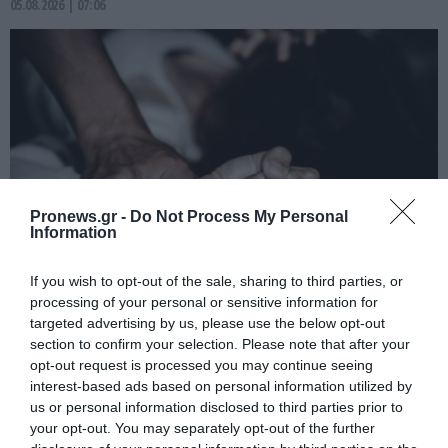
05.08.2026 | 07:06
Pronews.gr -
Do Not Process My Personal
Information
If you wish to opt-out of the sale, sharing to third parties, or
PRONEWS.GR /
ΔΙΕΘΝΗΣ ΑΣΦΑΛΕΙΑ
processing of your personal or sensitive information for
Σουηδία: 15χρονος Σύρος παράνομος
targeted advertising by us, please use the below opt-out
section to confirm your selection. Please note that after your
μετανάστης κακοποιούσε 14χρονη – Της
opt-out request is processed you may continue seeing
έκοψε τα μαλλιά & απειλούσε να τη
interest-based ads based on personal information utilized by
σκοτώσει
us or personal information disclosed to third parties prior to
your opt-out. You may separately opt-out of the further