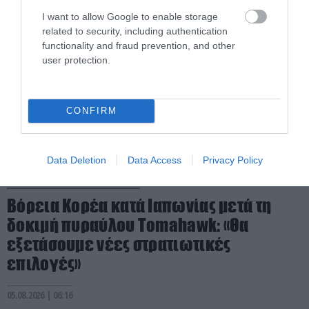
I want to allow Google to enable storage
related to security, including authentication
functionality and fraud prevention, and other
user protection.
CONFIRM
Data Deletion
Data Access
Privacy Policy
PRONEWS.GR /
ΔΙΕΘΝΗΣ ΑΣΦΑΛΕΙΑ
Βόρεια Κορέα κατά Ιαπωνίας μετά τη
δοκιμή πυραύλου Tomahawk: «Θα
εξετάσουμε νέες στρατιωτικές
επιλογές»
05.08.2026 | 06:16