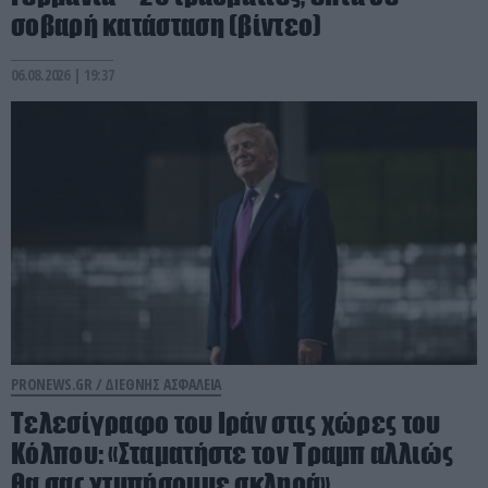
σοβαρή κατάσταση (βίντεο)
06.08.2026 | 19:37
PRONEWS.GR /
ΔΙΕΘΝΗΣ ΑΣΦΑΛΕΙΑ
Τελεσίγραφο του Ιράν στις χώρες του
Κόλπου: «Σταματήστε τον Τραμπ αλλιώς
θα σας χτυπήσουμε σκληρά»