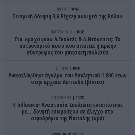
ΦΥΣΗ
10:46
Σεισμική δόνηση 3,6 Ρίχτερ ανοιχτά της Ρόδου
ΠΑΡΑΣΚΗΝΙΟ
10:43
Στα «μαχαίρια» Α.Γκολτές & Λ.Ντόντσιτς: Το
αστρονομικό ποσό που απαιτεί η πρώην
σύντροφος του μπασκετμπολίστα
ΙΣΤΟΡΙΑ
10:41
Ανακαλύφθηκε άγαλμα του Ασκληπιού 1.800 ετών
στην αρχαία Άσπενδο (βίντεο)
CELEBRITIES
10:33
Η Ιnfluencer Αναστασία Σουλιώτη εντοπίστηκε
με… δονητή εσωρούχου σε έλεγχο στο
αεροδρόμιο της Νάπολης (upd)
ygeiamasnews.gr