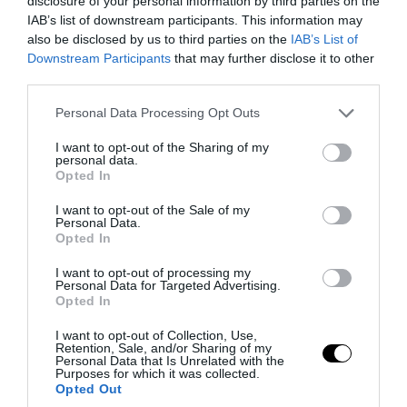
disclosure of your personal information by third parties on the
IAB’s list of downstream participants. This information may
also be disclosed by us to third parties on the
IAB’s List of
Downstream Participants
that may further disclose it to other
PRONEWS.GR /
ΔΙΕΘΝΗΣ ΑΣΦΑΛΕΙΑ
third parties.
Το σχέδιο των ισραηλινών για να
Please note that this website/app uses one or more Google
Personal Data Processing Opt Outs
πείσουν τον Ν.Τραμπ να χτυπήσει το Ιράν
services and may gather and store information including but
– Η εμπλοκή του Μ.Αχμαντινετζάντ
not limited to your visit or usage behaviour. You may click to
I want to opt-out of the Sharing of my
personal data.
grant or deny consent to Google and its third-party tags to
Opted In
06.08.2026 | 21:59
use your data for below specified purposes in below Google
consent section.
I want to opt-out of the Sale of my
Personal Data.
Opted In
I want to opt-out of processing my
Personal Data for Targeted Advertising.
Opted In
I want to opt-out of Collection, Use,
Retention, Sale, and/or Sharing of my
Personal Data that Is Unrelated with the
Purposes for which it was collected.
Opted Out