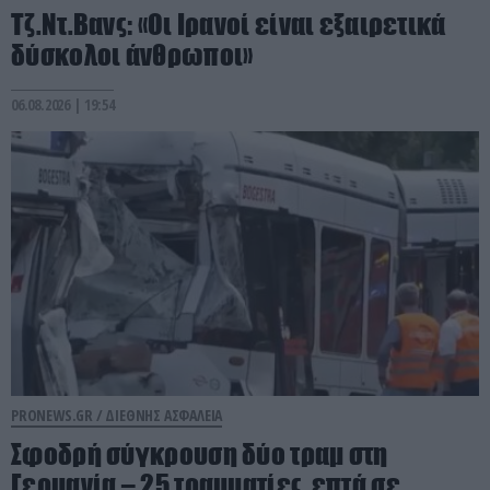
Τζ.Ντ.Βανς: «Οι Ιρανοί είναι εξαιρετικά
δύσκολοι άνθρωποι»
06.08.2026 | 19:54
PRONEWS.GR /
ΔΙΕΘΝΗΣ ΑΣΦΑΛΕΙΑ
Σφοδρή σύγκρουση δύο τραμ στη
Γερμανία – 25 τραυματίες, επτά σε