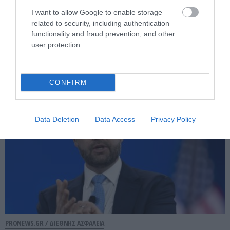
PRONEWS.GR /
ΔΙΕΘΝΗΣ ΑΣΦΑΛΕΙΑ
I want to allow Google to enable storage
Το Ιράν φέρνει μπλόκο και πρόστιμα στα
related to security, including authentication
functionality and fraud prevention, and other
Στενά του Ορμούζ για «εχθρικά» πλοία –
user protection.
Συν 20% στα φορτία
06.08.2026 | 20:23
CONFIRM
Data Deletion
Data Access
Privacy Policy
PRONEWS.GR /
ΔΙΕΘΝΗΣ ΑΣΦΑΛΕΙΑ