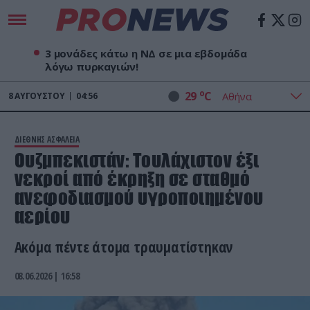
3 μονάδες κάτω η ΝΔ σε μια εβδομάδα
λόγω πυρκαγιών!
o
29
C
8
ΑΥΓΟΎΣΤΟΥ
04:56
ΔΙΕΘΝΗΣ ΑΣΦΑΛΕΙΑ
Ουζμπεκιστάν: Τουλάχιστον έξι
νεκροί από έκρηξη σε σταθμό
ανεφοδιασμού υγροποιημένου
αερίου
Ακόμα πέντε άτομα τραυματίστηκαν
08.06.2026 | 16:58