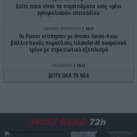
Δείτε ποια είναι τα συμπτώματα ενός «μίνι
εγκεφαλικού» επεισοδίου
ΕΝΟΠΛΕΣ ΣΥΓΚΡΟΥΣΕΙΣ
10:31
Οι Ρώσοι κτύπησαν με drones Geran-4 και
βαλλιστικούς πυραύλους Iskander-M ουκρανικό
τρένο με στρατιωτικό εξοπλισμό
CELEBRITIES
10:22
Η απάντηση της Τ.Αλεξανδράτου στη
ΔΕΙΤΕ ΟΛΑ ΤΑ ΝΕΑ
Χ.Δημουλίδου: «Εάν δε γίνει ανάκληση των όσων
γράφτηκαν θα κινηθώ νομικά»!
ΕΣΩΤΕΡΙΚΗ ΑΣΦΑΛΕΙΑ
10:22
Υπόθεση Marfin: Στην Εισαγγελία από τη ΓΑΔΑ
οδηγείται η 46χρονη – Aρνείται τις κατηγορίες
MOST READ
72h
X-FILES
10:14